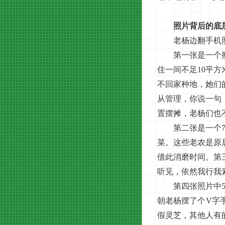
照片背后的底
老杨边翻手机照片
第一张是一个擦鞋
住一间不足10平
不回家种地，她们
从管理，你说一句
置摆摊，老杨们也
第二张是一个70
菜。这些老农是原
借此消磨时间。第
听见，依然我行我
第四张照片中5、
朝老杨摆了个V字
假灵芝，其他人有