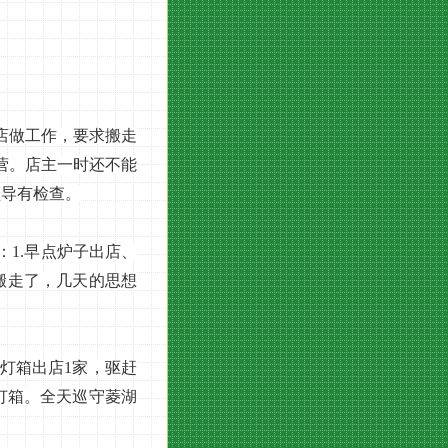
店做工作，要求搬走
营。店主一时还不能
领导有检查。
1.早点炉子出店、
搬走了，几天的思想
灯箱出店1家，驱赶
灯箱。全天巡守菱湖