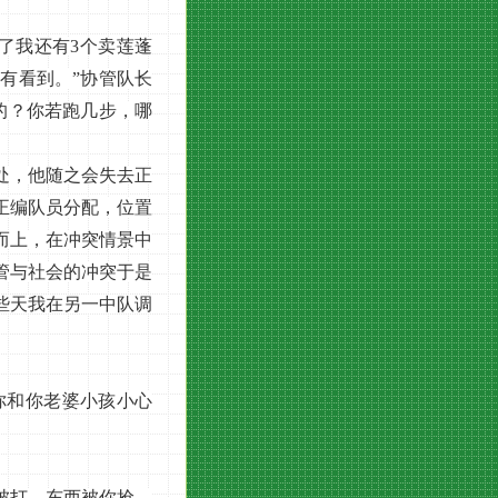
了我还有3个卖莲蓬
有看到。”协管队长
的？你若跑几步，哪
处，他随之会失去正
正编队员分配，位置
而上，在冲突情景中
管与社会的冲突于是
些天我在另一中队调
和你老婆小孩小心
被打，东西被你抢，