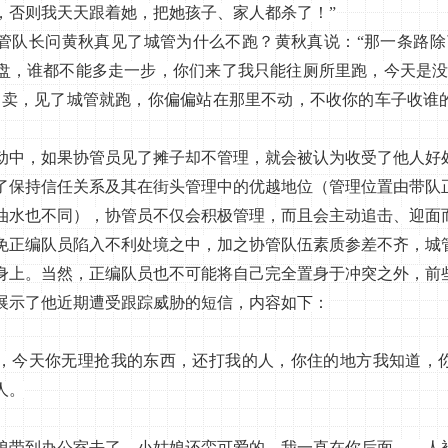
，否则我天天跟着她，把她孩子、家人都杀了！”
长问黄秋真见了城管为什么不跑？黄秋真说：“那一条路除
盘，谁都不能多走一步，你们来了我只能往厕所里跑，今天是没
口卖，见了城管就跑，你偏偏站在那里不动，不收你的车子收谁
，如果协管员见了摊子却不管理，就会被认为收受了他人好
了保持信任关系及其在街头管理中的优越地位（管理位置由带队
油水也不同），协管员不仅会积极管理，而且会主动追击、迎面
免正编队员陷入不利处境之中，加之协管队伍素质参差不齐，城
身上。当然，正编队员也不可能将自己完全置身于冲突之外，前
展示了他近期遭受跟踪威胁的短信，内容如下：
今天你无理抢我的东西，还打我的人，你住的地方我知道，你
人。
到办公室去了，小姑娘还蛮可爱的。我一直在你后面……人