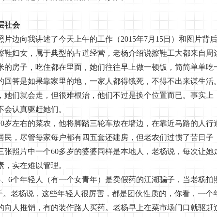
层社会
边向我讲述了今天上午的工作（2015年7月15日）和图片背
妇女，属于典型的占道经营，老杨介绍说擦鞋工大都来自周
方米的房子，吃住都在里面，她们往往早上做一顿饭，简简单单吃
的回答是如果靠家里的地，一家人都得饿死，不得不出来谋生活
，她们就会走，但很难根治，他们不过是换个位置而已。事实上
不会认真驱赶她们。
岁左右的菜农，他将脚踏三轮车放在墙边，在靠近马路的人行
居民，尽管每家每户都有四五套还建房，但老农们过惯了苦日子
三张照片中一个60多岁的婆婆同样是本地人，老杨说，每次让她
素，实在难以管理。
6个年轻人（有一个女青年）是卖假药的江湖骗子，当老杨拍
手。老杨说，这些年轻人很厉害，都是团伙性质的，你看，一个
的向人推销，有的装作路人买药。老杨早上在菜市场门口就驱赶