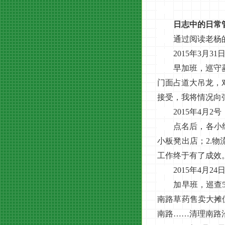
日志中的日常
通过阅读老杨的
2015年3月31
早加班，巡守菱湖
门面占道大吊龙，
接受，我将情况向
2015年4月2
点名后，各小组开
小板凳出店；2.
工作终于有了成效
2015年4月24
加早班，巡查5路
南路草药售卖大摊
南路……清理南路