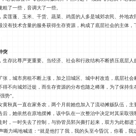
咙粗了一些，音调大了一些。
莲蓬、玉米、干货、蔬菜、鸡蛋的人多是城郊农民、外地农
最没有技术含量的服务获得生存资源，构成了底层社会的主体，
。
冲突
存比尊严更重要。当经济、社会和行政结构不断挤压底层人
。
，城市房租不断上涨，加之旧城区、城中村改造，底层社会
不得不向城郊迁徙，而生存资源的分布也随之稀薄，为了保持生
强势”。
黄秋真一直在家务农，两个月前她也加入了流动摊贩队伍，主
告后，她依然在原地摆摊，该中队在一次整治中决定对其采取强
走时，一时失去了控制，与协管员郭兴撕打起来，双方为此都进
声嘶力竭地喊道：“就是他打了我，我的头至今昏沉，你看，我