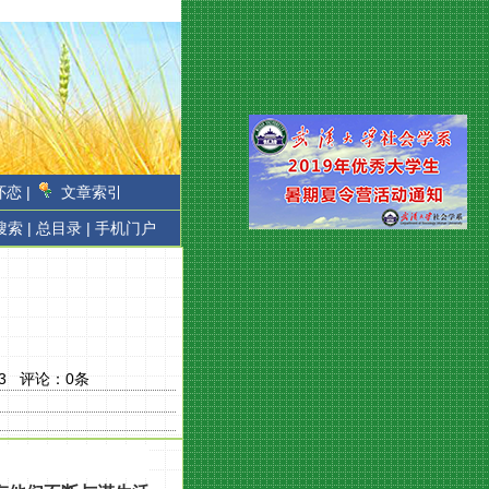
恋 |
文章索引
搜索 |
总目录 |
手机门户
3
评论：
0
条