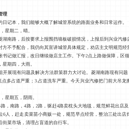
管理
日记本，我们能够大概了解城管系统的路面业务和日常运作。
日，星期二，晴。
南路，后按要求上报围挡墙板破损情况，上报后到兴业汽修
对方不予配合，我仍向其宣讲城管具体规定，劝店主文明规范经
张书记做汇报，改日继续做店主工作。下午2点上路做保障，区
号，星期四，大雨。
展现有问题及解决方法群策群力大讨论。菱湖南路现有问题：
物流点多占道严重；3.占道洗车严重。今天兴业汽修把门前大吊龙
。
日，星期五，阴雨。
，南路，4路，2路，驱赶4路卖枕头大地毯，规范鲜花出店及
位6人，赶走卖菜苗小商贩一处，规范早点经营，整治三处出店
沿街菜市场，清理占盲道的自行车。