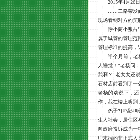
2015年4月26
……二路荣发面馆
现场看到对方的笑
除小商小贩占道经
属于城管的管理范
管理标准的提高，
半个月前，老杨在
人睡觉！”老杨问
我啊？”老太太还
石材店前看到了一
老杨的劝说下，还
作，我在楼上听到
鸡子打鸣影响邻居
生人社会，居住区
向政府投诉成为一
理末端的非正式人