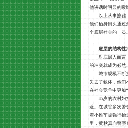
他讲话时明显的喉
以上从事擦鞋，卖
他们栖身街头通过
个底层社会的一员
底层的结构性
对底层人而言，生
的冲突就成为必然
城市规模不断扩张
失去了载体，他们
在社会竞争中更加“
45岁的农村妇女
蓬。在城管多次警
着小推车被强行抬
里，黄秋真向警察