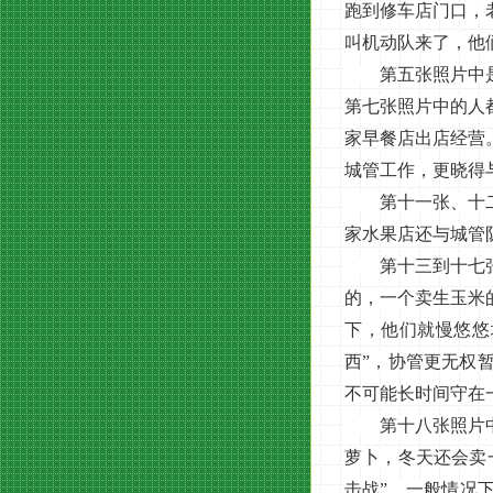
跑到修车店门口，
叫机动队来了，他
第五张照片中是一
第七张照片中的人
家早餐店出店经营
城管工作，更晓得
第十一张、十二张
家水果店还与城管
第十三到十七张照
的，一个卖生玉米
下，他们就慢悠悠
西”，协管更无权
不可能长时间守在
第十八张照片中是
萝卜，冬天还会卖
击战”。一般情况