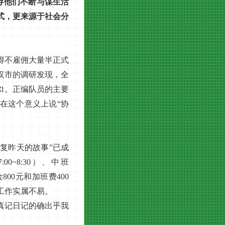
存他们不断与谋生活
式，更来源于社会分
得不雇佣大量半正式
汉市的调研发现，全
∶1。正编队员的主要
在这个意义上说“协
复昨天的故事”已成
0~8:30）、中班
金800元和加班费400
工作实属不易。
真记日记的确出乎我