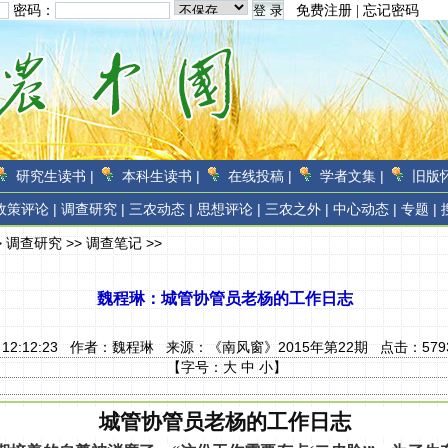
密码：
免费注册
|
忘记密码
研究生读书 |
本科生读书 |
在线投稿 |
学者文集 |
旧版怀
政策评论 |
调查研究 |
三农动态 |
思想评论 |
三农之外 |
中心动态 |
专题 |
>
调查研究
>>
调查笔记
>>
魏程琳：城管协管员老杨的工作日志
3 12:12:23 作者：
魏程琳
来源：
《南风窗》2015年第22期
点击：
579
【字号：
大
中
小
】
城管协管员老杨的工作日志