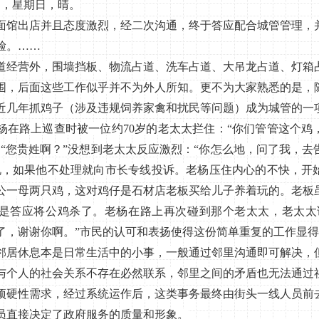
日，星期日，晴。
出店并且态度激烈，经二次沟通，终于答应配合城管管理，
脸。……
营外，围墙挡板、物流占道、洗车占道、大吊龙占道、灯箱
围，后面这些工作似乎并不为外人所知。更不为大家熟悉的是，
近几年抓鸡子（涉及违规饲养家禽和扰民等问题）成为城管的一
路上巡查时被一位约70岁的老太太拦住：“你们管管这个鸡
：“您贵姓啊？”没想到老太太反应激烈：“你怎么地，问了我，去
说，如果他不处理就向市长专线投诉。老杨压住内心的不快，开
公一母两只鸡，这对鸡仔是石材店老板买给儿子养着玩的。老板
是答应将公鸡杀了。老杨在路上再次碰到那个老太太，老太太
了，谢谢你啊。”市民的认可和表扬使得这份简单重复的工作显
休息本是日常生活中的小事，一般通过邻里沟通即可解决，
与个人的社会关系不存在必然联系，邻里之间的矛盾也无法通过
项硬性需求，经过系统运作后，这类事务最终由街头一线人员前
员直接决定了政府服务的质量和形象。