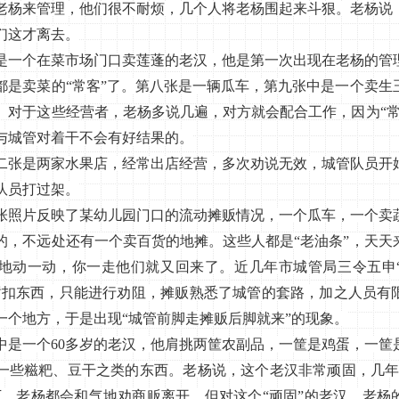
老杨来管理，他们很不耐烦，几个人将老杨围起来斗狠。老杨说
们这才离去。
个在菜市场门口卖莲蓬的老汉，他是第一次出现在老杨的管
都是卖菜的“常客”了。第八张是一辆瓜车，第九张中是一个卖生
。对于这些经营者，老杨多说几遍，对方就会配合工作，因为“常
与城管对着干不会有好结果的。
是两家水果店，经常出店经营，多次劝说无效，城管队员开
队员打过架。
片反映了某幼儿园门口的流动摊贩情况，一个瓜车，一个卖
的，不远处还有一个卖百货的地摊。这些人都是“老油条”，天天
地动一动，你一走他们就又回来了。近几年市城管局三令五申
暂扣东西，只能进行劝阻，摊贩熟悉了城管的套路，加之人员有
一个地方，于是出现“城管前脚走摊贩后脚就来”的现象。
一个60多岁的老汉，他肩挑两筐农副品，一筐是鸡蛋，一筐
一些糍粑、豆干之类的东西。老杨说，这个老汉非常顽固，几年
下，老杨都会和气地劝商贩离开，但对这个“顽固”的老汉，老杨