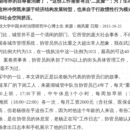
期培养的自尊被消磨了，“这份工作需要有点‘二皮脸’”；为了生
这种冲突既来源于经济结构发展转型，也来自于行政惯性行为模
和社会空间挤压。
大学中国乡村治理研究中心博士生 来源：南风窗 日期：2015-10-25
，城管并不是一个清闲的部门。它所管的庞大社会事务，不
国各城市管理系统，协管员所占比重之大超出常人想象，我在武
比例大约为5∶1，在一线执法中这一比例为10∶1，最高的可达40
、案卷类事务，协管员则承担了95%以上的街头具体管理工作，
”毫不为过。
中的一位，本文讲的正是以老杨为代表的协管员们的故事。
革厂的下岗工人，来菱湖城管中队当协管员已4年了，每天“重
0上班，17:30下班，中午休息3个小时，每周加早班（7:0
0）和晚班（18:00~22:00）各一次，每月工资2600元（含社保、医保
高，但老杨很在乎这份工作，因为对他这个年龄的人来说，有份
是在协管员的休息室，老杨正在写“工作日志”，协管员能认
杨拿出日志本和手机展示了他的日常工作。