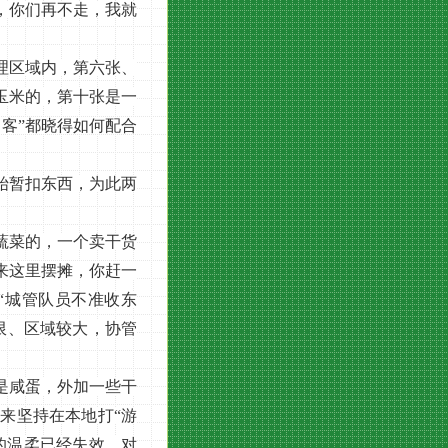
，你们再不走，我就
理区域内，第六张、
玉米的，第十张是一
客”都晓得如何配合
始暂扣东西，为此两
蔬菜的，一个卖干货
来这里摆摊，你赶一
“城管队员不准收东
限、区域较大，协管
是咸蛋，外加一些干
来坚持在本地打“游
的温柔已经失效，对