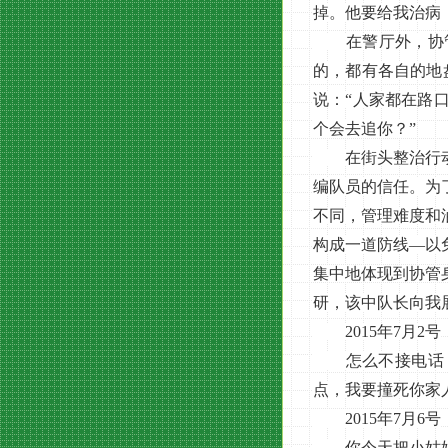
掉。他要给我治病
在警厅外，协管队
的，都有各自的地
说：“人家都在路
个会去追你？”
在街头整治行动中
编队员的信任。为
不同，管理难度和
构成一道防线—以
集中地体现到协管
研，该中队长向我
2015年7月2号
怎么不接电话，
点，我要撞死你家
2015年7月6号
你今天把小姑娘带