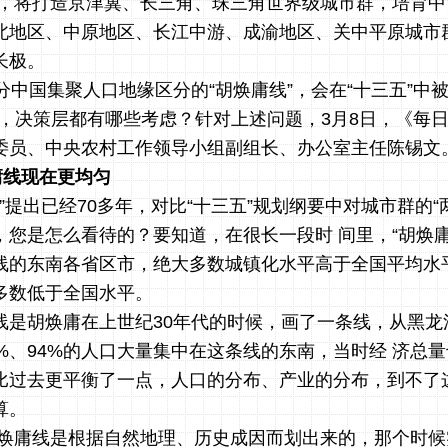
下，将打造京津冀、长三角、珠三角世界级城市群，培育中
北地区、中原地区、长江中游、成渝地区、关中平原城市
长极。
分中国集聚人口地缘区分的“胡焕庸线”，会在“十三五”中
进，决策层都有哪些考虑？针对上述问题，3月8日，《每
委员、中央农村工作领导小组副组长、办公室主任陈锡文
庸线现在更均匀
线”提出已经70多年，对比“十三五”规划纲要中对城市群的“
，您是怎么看待的？要知道，在很长一段时 间里，“胡焕庸
线的东南各省区市，绝大多数城镇化水平高于全国平均水
多数低于全国水平。
线是胡焕庸在上世纪30年代的时候，画了一条线，从黑龙
%、94%的人口大量集中在这条线的东南，当时经 济总
比过去更平衡了一点，人口的分布、产业的分布，到不了
算。
胡焕庸线是根据自然地理、历史成因而划出来的，那个时