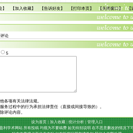
论
】 【
加入收藏
】 【
告诉好友
】 【
打印本页
】 【
关闭窗口
】 【
多评论
4
5
其他各项有关法律法规。
站服务过程中的行为承担法律责任（直接或间接导致的）。
删除评论内容。
设为首页
|
加入收藏
|
统计分析
|
管理入口
盈利学术网站 所有投稿 均视为不要稿费 如无特别说明 在不恶意删改的情况下