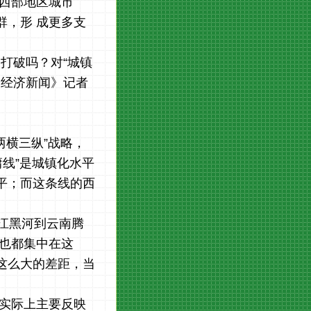
西部地区城市
群，形 成更多支
被打破吗？对“城镇
日经济新闻》记者
。
两横三纵”战略，
线”是城镇化水平
平；而这条线的西
江黑河到云南腾
量也都集中在这
这么大的差距，当
候实际上主要反映