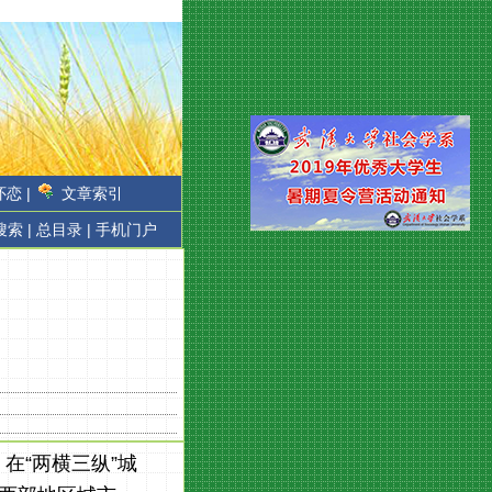
恋 |
文章索引
搜索 |
总目录 |
手机门户
在“两横三纵”城