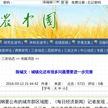
密码：
免费注册
|
忘记密码
研究生读书 |
本科生读书 |
在线投稿 |
学者文集 |
旧版怀
政策评论 |
调查研究 |
三农动态 |
思想评论 |
三农之外 |
中心动态 |
专题 |
>
三农动态
>>
传媒消息
>>
陈锡文：城镇化还有很多问题需要进一步完善
2016-03-12 21:44:42 作者：
来源：
点击：
5721
评论：
0
条
【字号：
大
中
小
】
划纲要公布的城市群区域图，《每日经济新闻》记者发现，