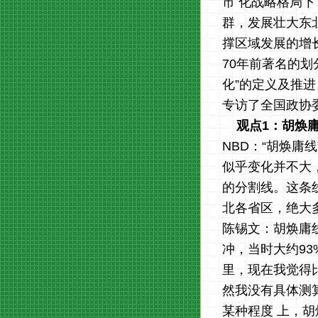
市 化战略格局
群，发展壮大东
撑区域发展的增
70年前著名的划
化”的定义及推
专访了全国政协
观点1：胡焕
NBD：“胡焕庸
似乎变化并不大
的分割线。这条
北各省区，绝大
陈锡文：胡焕庸
冲，当时大约93
里，现在我觉得
然我没有具体测
某种程度 上，