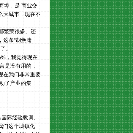
商埠，是 商业交
么大城市，现在不
都繁荣很多。还
，这条“胡焕庸
些了。
6%，我觉得现在
而言是没有用的，
现在我们非常重要
动了产业的集
合国际经验教训、
我们这个城镇化