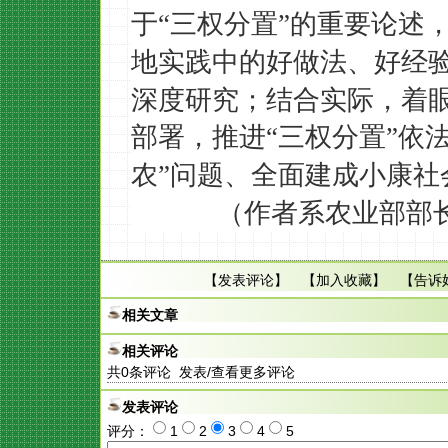
于
三权分置
的重要论述
“
”
地实践中的好做法、好经
深度研究；结合实际，着
部署，推进
三权分置
依
“
”
农
问题、全面建成小康社
”
（作者系农业部部
【
发表评论
】 【
加入收藏
】 【
告诉
相关文章
相关评论
共
0
条评论 发表/查看更多评论
发表评论
评分：
1
2
3
4
5