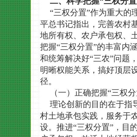
二、科学把握
“
三权分置
三权分置
作为重大的
“
”
平总书记指出，完善农村
地所有权、农户承包权、
把握
三权分置
的丰富内
“
”
和统筹解决好
三农
问题
“
”
明晰权能关系，搞好顶层
径。
（一）正确把握
三权分
“
理论创新的目的在于指
村土地承包实践，服务于
设。推进
三权分置
，目
“
”