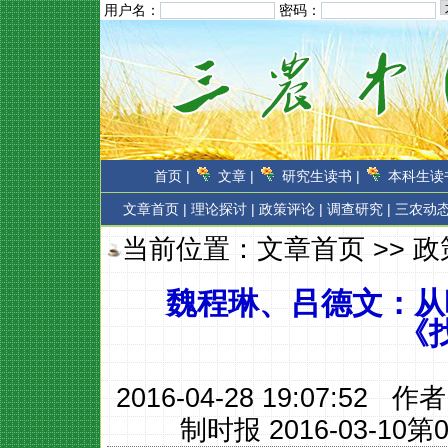
用户名：
密码：
首页 |
文章 |
研究生读书 |
本科生读书
文章首页
|
理论探讨 |
政策评论 |
调查研究 |
三农动态
当前位置：
文章首页
>>
政
魏程琳、吕德文：从
《
2016-04-28 19:07:52 作
制时报 2016-03-10第