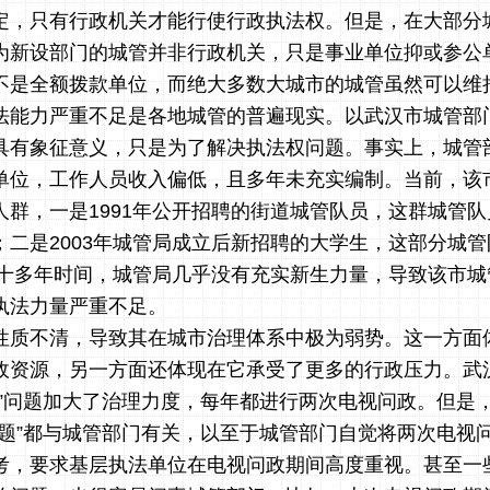
定，只有行政机关才能行使行政执法权。但是，在大部分
为新设部门的城管并非行政机关，只是事业单位抑或参公
不是全额拨款单位，而绝大多数大城市的城管虽然可以维
法能力严重不足是各地城管的普遍现实。以武汉市城管部
具有象征意义，只是为了解决执法权问题。事实上，城管
单位，工作人员收入偏低，且多年未充实编制。当前，该
群，一是1991年公开招聘的街道城管队员，这群城管队
；二是2003年城管局成立后新招聘的大学生，这部分城
今的十多年时间，城管局几乎没有充实新生力量，导致该市
执法力量严重不足。
性质不清，导致其在城市治理体系中极为弱势。这一方面
政资源，另一方面还体现在它承受了更多的行政压力。武
散”问题加大了治理力度，每年都进行两次电视问政。但是
问题”都与城管部门有关，以至于城管部门自觉将两次电视
考，要求基层执法单位在电视问政期间高度重视。甚至一