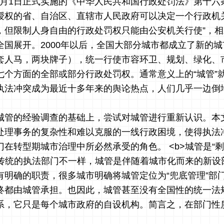
0月1日正式实施的《中华人民共和国行政处罚法》第十六
授权的省、自治区、直辖市人民政府可以决定一个行政机
，但限制人身自由的行政处罚权只能由公安机关行使”，
全国展开。2000年以后，全国大部分城市都成立了新的
套人马，两块牌子），统一行使市容环卫、规划、绿化、
七个方面的全部或部分行政处罚权。通常意义上的“城管”
执法冲突成为最近十多年来的舆论热点，人们几乎一边倒
城管的经验调查的基础上，尝试对城管进行重新认识。本
处理事务的复杂性和难以克服的一线行政困境，使得执法
在转型期城市治理中所必然承受的角色。 <b>城管是“剩
些传统的执法部门不一样，城管是伴随着城市化而来的新设
有明确的职责，很多城市明确将城管定位为“兜底管理”部
终都由城管承担。也因此，城管甚至没有全国性的统一法
系，它只是每个城市政府的自设机构。简言之，在部门性