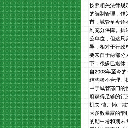
按照相关法律规
的编制管理，作
市，城管至今还
到充分保障。执
公单位，但这只
异，相对于行政
要来自于两部分人
下，很多已退休
自2003年至
结构极不合理、
由于城管部门的
府获得足够的行
机关“慵、懒、
大多数暴露的“
的期中考和期末