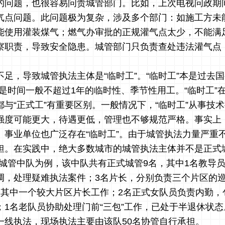
的问题，也很容易问责城管部门。比如，上次电视问政期
气点问题。此问题极为复杂，涉及多个部门：如施工方未
能使用灌装煤气；燃气办审批的正规灌气点太少，不能满
察职责，导致安全隐患。城管部门只负责查处违法灌气点
足，导致城管执法主体是“临时工”。“临时工”本是过去国
的是时间一般不超过1年的临时性、季节性用工。“临时工”
与“正式工”有重要区别。一般情况下，“临时工”从事技
强度可能更大，待遇更低，管理也不够规范严格。事实上
、事业单位也广泛存在“临时工”。由于城管执法力量严重
担。在实践中，绝大多数城市的城管执法主体并不是正式
某城管中队为例，该中队共有正式城管9名，其中1名教导员
调，处理疑难执法案件；3名片长，分别负责三个片区的
助其中一个较大片区片长工作；2名正式女队员负责内勤，
；1名老队员协助处理门前“三包”工作，已处于半退休状
一线执法，现场执法主要由该队50名协管自行承担。