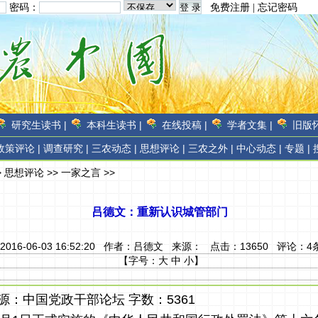
密码：
免费注册
|
忘记密码
研究生读书 |
本科生读书 |
在线投稿 |
学者文集 |
旧版怀
政策评论 |
调查研究 |
三农动态 |
思想评论 |
三农之外 |
中心动态 |
专题 |
>
思想评论
>>
一家之言
>>
吕德文：重新认识城管部门
2016-06-03 16:52:20 作者：
吕德文
来源：
点击：
13650
评论：
4
【字号：
大
中
小
】
源：中国党政干部论坛 字数：5361