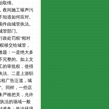
治取缔。
，夜间施工噪声污
不知道如何应对。
函件由城管执法。
城管部门。
行政处罚权“相对
职权移交给城管，
难题：一是绝大多
不完整的。如上文
工的审批权，使得
执法。二是上游职
出租广告泛滥，城
”。同样，一些店
未严格把关，允许
管执法的场域一般
好准备；执法环境