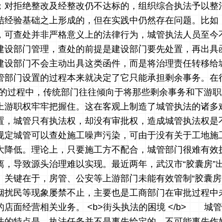
；对拒绝整改及经整改仍不达标的，组织综合执法予以整
结经验基础之上形成的，但在实践中仍然存在问题。比如
，可查处并非严格意义上的法律行为，城管执法人员至今
建设部门管理，查处的前提是建设部门要先处置，再出具
建设部门不会主动出具这类函件，而是将治理责任转移给
管部门设置的过程本来就决定了它只能承担剩余事务。在
门的过程中，传统部门往往倾向于将那些剩余事务和下游
上游职权牢牢把握住。这在客观上制造了城管执法的诸多
置，城管只有执法权，却没有审批权，造成城管执法权是
规定城管可以查处施工噪声污染，可由于没有关于工地施
大降低。理论上，只要施工方不配合，城管部门很难有效
离，导致源头治理难以实现。最近两年，武汉市“胶囊房”
。关键在于，房管、公安等上游部门未能有效管制“胶囊房
烟扰民等现象屡禁不止，主要也是工商部门在审批过程中
店面经营相关业务。 <b>街头执法的困境 </b> 城
法的特点是，执法任务并不是事先给定的，不可能事先作