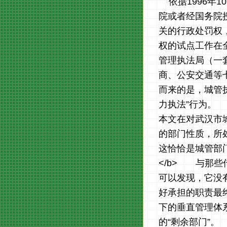
依据1996年1
院或者经国务院
关的行政处罚权
权的试点工作在
管理执法局（一
商、公安交通等
而来的是，城管
力执法”行为。
本文在对武汉市
的部门性质，所
这恰恰是城管部门
</b> 与那
可以发现，它没
好承担的职责最
下的垂直管理体
的“剩余部门”。