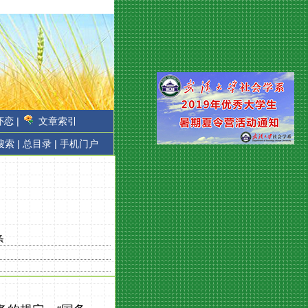
恋 |
文章索引
搜索 |
总目录 |
手机门户
条