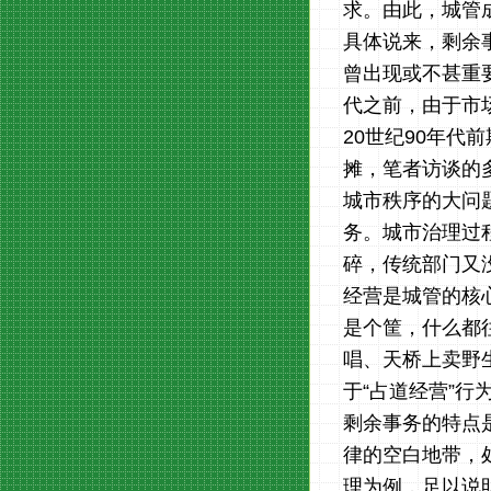
求。由此，城管
具体说来，剩余
曾出现或不甚重
代之前，由于市
20世纪90年
摊，笔者访谈的
城市秩序的大问
务。城市治理过
碎，传统部门又
经营是城管的核
是个筐，什么都
唱、天桥上卖野
于“占道经营”行
剩余事务的特点
律的空白地带，
理为例，足以说