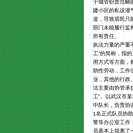
于城管职责范畴
建小区的私设灌
道，导致居民只
部门未能履行监
所有责任。
执法力量的严重不
工”的简称，指
用方式等方面，都
助性劳动，工作
业，其他的行政
法主要由协管承
工”。以武汉市
中队长，负责协
1名正式队员协
警等办公室工作
员基本上脱离了