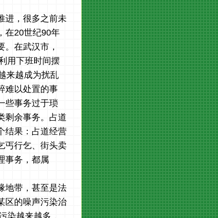
推进，很多之前未
在20世纪90年
要。在武汉市，
民利用下班时间摆
越来越成为扰乱
碎难以处置的事
一些事务过于琐
类剩余事务。占道
个结果：占道经营
乞丐行乞、街头卖
理事务，都属
缘地带，甚至是法
某区的噪声污染治
声污染越来越多，