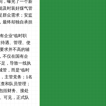
间，曝光了一个新
能及时装好煤气管
足群众需求；安监
，最终却独自承担
有企业“临时职
在待遇、管理、使
术要求并不高的辅
，不仅在国有企
不足，导致一线执
城管，而是“临时
，主管党务；1名
巡查和队员管理；
包括财务、接处
态。可见，正式队