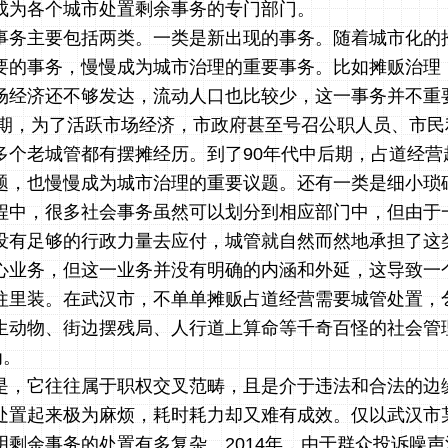
成为各个城市处置剩余事务的专门部门。
事务主要包括两类。一类是新出现的事务。随着城市化的
要的事务，慢慢成为城市治理的重要事务。比如摊贩治理，
场经济还不够发达，流动人口也比较少，这一事务并不重
代前期，为了活跃市场经济，市政府甚至号召公职人员、市
多个老城管都有摆摊经历。到了90年代中后期，占道经营
题，也慢慢成为城市治理的重要议题。还有一类是细小琐
程中，很多社会事务虽然可以划分到相应部门中，但由于
没有足够的行政力量去应付，城管就自然而然地承担了这
心业务，但这一业务并没有明确的内涵和外延，这导致一
往里装。在武汉市，不单单摊贩占道经营需要城管处置，
生动物、街边摆残局、人行道上算命等千奇百怪的社会管
为。
是，它往往属于职权交叉范畴，且是介于违法和合法的边
处置起来极为麻烦，耗时耗力却又难有成效。仅以武汉市
明剩余事务的处置有多复杂。2014年，由于群众投诉噪