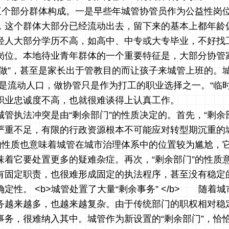
由三个部分群体构成。一是早些年城管协管员作为公益性岗
，这个群体大部分已经流动出去，留下来的基本上都年龄
轻人大部分学历不高，如高中、中专或大专毕业，不好找
岗位。本地待业青年群体的一个重要特征是，大部分协管
事做”，甚至是家长出于管教目的而让孩子来城管上班的。城
三是流动人口，做协管只是作为打工的职业选择之一。“临时
职业忠诚度不高，也就很难谈得上认真工作。
管执法冲突是由“剩余部门”的性质决定的。首先，“剩余
严重不足，有限的行政资源根本不可能应对转型期沉重的
”的性质也意味着城管在城市治理体系中的位置较为尴尬，
味着它要处置更多的疑难杂症。再次，“剩余部门”的性质
有固定职责，也很难形成固定的执法程序，甚至没有稳定
定性。 <b>城管处置了大量“剩余事务” </b> 随着
务越来越多，也越来越复杂。由于传统部门的职权相对稳
事务，很难纳入其中。城管作为新设置的“剩余部门”，恰