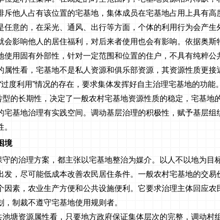
排斥他人占有该位置的宅基地，集体成员在宅基地占用上具有高
是任意的，在采光、通风、出行等方面，个体的利用行为会产生
就会影响他人的居住福利，对后来者使用也会有影响。依据奥斯
地使用固有外部性，针对一定范围和位置的住户，不具有纯粹公
的属性看，宅基地不是私人资源和俱乐部资源，其资源性质更接
和“过度利用”情况的存在，要求集体发挥好自主治理宅基地的功能
转型的长期性，决定了一般农村宅基地资源性质的稳定，宅基地
的宅基地治理有实践空间。调动基层治理的积极性，赋予基层组
性。
困境
保守的治理方案，都主张以宅基地整治为媒介。以人不以地为目
出发，尽可能低成本改善农民居住条件。一般农村宅基地的交易
个因素，农业生产方便和公共设施便利。它要求治理主体回应农
划，制裁不遵守宅基地使用规则者。
共池塘资源属性看，只要地方政府保证集体层次的完整，调动村