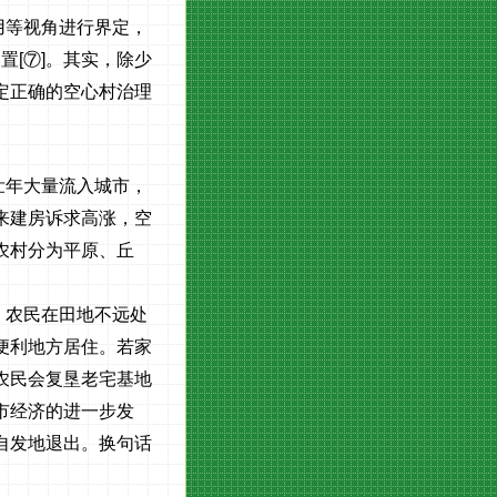
用等视角进行界定，
闲置
[
⑦
]
。其实，除少
定正确的空心村治理
壮年大量流入城市，
来建房诉求高涨，空
农村分为平原、丘
，农民在田地不远处
便利地方居住。若家
农民会复垦老宅基地
市经济的进一步发
自发地退出。换句话
。