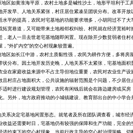
原地区如黄淮海平原，农村土地多是碱性沙土，地形平坦利于工
地开发早、人地关系紧张，村庄居住紧凑呈团状分布。改革开放
活水平的提高，农民对宅基地的功能要求增多，小胡同过不了大
或拓宽巷道，又可能带来土地相邻权纠纷。村民就在经济宽裕时
迁，老人一旦去世老宅基地随即闲置。现在除开少数贫弱者住村
屋，“外扩内空”的空心村现象较普遍。
陵地区如长江中游，农村土质黏性强，农民为耕作方便，多将房
带状分布。因土地开发历史晚，人地关系不太紧张，宅基地面积
农业在家庭收益来源中不占主导但地位重要，农民对农业生产设
散且村庄占地面积大，公共设施的辐射范围是个问题，不少居住
不适时进行建设规划管理，农民有闲钱后就会在路边建房或买房
化。另外，地方政府推动的小城镇建设、教育部出台的中小学合
。
地关系决定宅基地闲置形态。就笔者及所在团队调查看，城市经
业收益还需要时日，宅基地仍有较强的保障和生产功能，完全的
经济约束下的空心村现象，当前行政主导的空心村治理策略，切