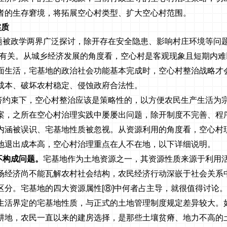
者的生存窘境，将拓展空心村类型、扩大空心村范围。
实质
题被政学两界广泛探讨，除开存在安全隐患、影响村庄环境等问题
向有关。从城乡经济发展的角度看，空心村是客观现象且短期内难
面生活，宅基地的政治社会功能基本完成时，空心村整治战略才
成本、破坏农村稳定、侵蚀政府合法性。
济约束下，空心村整治应该是策略性的，以方便农民生产生活为
案，之所在空心村治理实践中屡屡出问题，除开制度不完善、程
内涵被误识、宅基地性质被忽视。从资源利用的角度看，空心村
地退出成本高，空心村治理重点在人不在地，以下详细说明。
不构成问题。
宅基地作为土地资源之一，其资源性质来源于利用
场经济尚不能瓦解农村社会结构，农民经济行动深嵌于社会关系
区分。宅基地的四大资源属性
[
⑧
]
中何者占主导，就很值得讨论
生活界定的宅基地性质，与正式的土地管理制度规定差异较大。
耕地，农民一直以来的建房选择，是那些土壤贫瘠、地力不高的