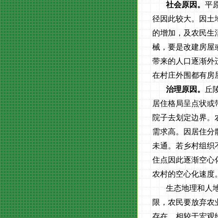
社会原因。
平
径因此较大。因土
的增加，及农民生
械，要是改建房屋
带来的人口逐渐外
在村庄外围都有房
治理原因。
丘
居住格局呈点状或
院子去划定边界。
需求高。因居住分
未通。若乡村组织
住点因此逐渐空心
农村的空心化速度
生态地理和人
限，农民要放弃农
存在。相较于宏观