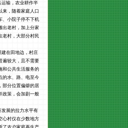
具运输，农业耕作半
以来，随着家庭人口
车、小院子停不下机
搬出老村，加上分家
在老村，大部分村民
屋建在田地边，村庄
普遍较大，且不需要
施和公共生活服务的
点的水、路、电至今
，部分位置偏僻的居
并政策，会加剧一般
济发展的拉力水平有
空心村仅在少数地方
断了农户家庭再生产