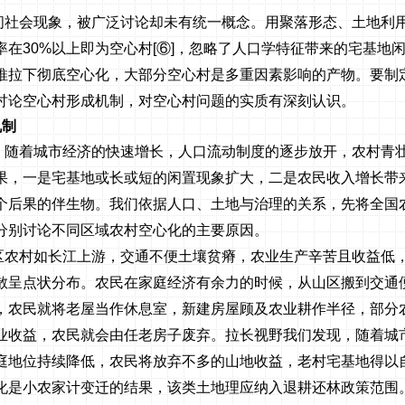
间社会现象，被广泛讨论却未有统一概念。用聚落形态、土地利
率在
30%
以上即为空心村
[
⑥
]
，忽略了人口学特征带来的宅基地
推拉下彻底空心化，大部分空心村是多重因素影响的产物。要制
讨论空心村形成机制，对空心村问题的实质有深刻认识。
机制
，随着城市经济的快速增长，人口流动制度的逐步放开，农村青
果，一是宅基地或长或短的闲置现象扩大，二是农民收入增长带
个后果的伴生物。我们依据人口、土地与治理的关系，先将全国
分别讨论不同区域农村空心化的主要原因。
区农村如长江上游，交通不便土壤贫瘠，农业生产辛苦且收益低
散呈点状分布。农民在家庭经济有余力的时候，从山区搬到交通
，农民就将老屋当作休息室，新建房屋顾及农业耕作半径，部分
业收益，农民就会由任老房子废弃。拉长视野我们发现，随着城
庭地位持续降低，农民将放弃不多的山地收益，老村宅基地得以
化是小农家计变迁的结果，该类土地理应纳入退耕还林政策范围