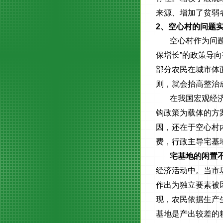
来源、增加了贫弱
2
、空心村的问题
空心村作为问
保增长”的政策导
部分农民在城市体
则，就会抬高整治
在我国宏观经
钩政策为载体的方
因，还在于空心村
费，行政主导宅基
宅基地的闲置
经济活动中。当市
作出为独立要素被
现，农民依据生产
基地是产出较差的