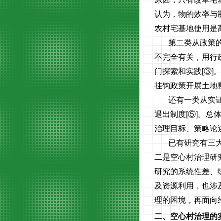
认为，物的效率与
农村宅基地使用是
第二类从政策
不完全有关，用行
门探索和实践
[
③
]
挂钩政策开展土地
还有一类从实
退出制度
[
⑤
]
。总
治理目标、策略论
已有研究有三
二是空心村治理研
研究的系统性差、
及资源利用，也涉
理的困境，再面向
二、空心村治理的