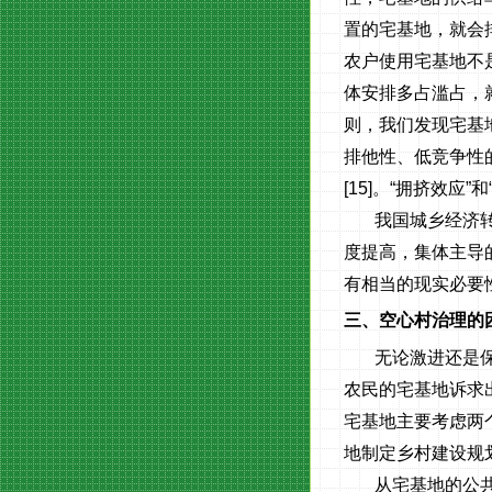
置的宅基地，就会
农户使用宅基地不
体安排多占滥占，
则，我们发现宅基
排他性、低竞争性
[15]
。“拥挤效应”
我国城乡经济
度提高，集体主导
有相当的现实必要
三、空心村治理的
无论激进还是
农民的宅基地诉求
宅基地主要考虑两
地制定乡村建设规
从宅基地的公