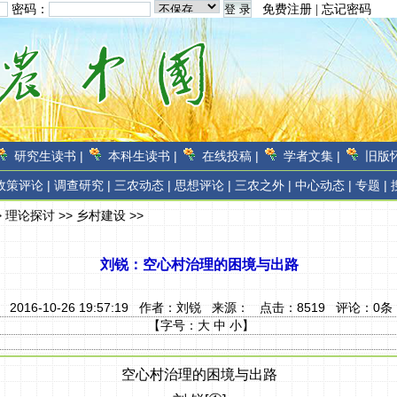
密码：
免费注册
|
忘记密码
研究生读书 |
本科生读书 |
在线投稿 |
学者文集 |
旧版怀
政策评论 |
调查研究 |
三农动态 |
思想评论 |
三农之外 |
中心动态 |
专题 |
>
理论探讨
>>
乡村建设
>>
刘锐：空心村治理的困境与出路
2016-10-26 19:57:19 作者：
刘锐
来源：
点击：
8519
评论：
0
条
【字号：
大
中
小
】
空心村治理的困境与出路