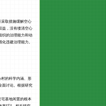
应采取措施缓解空心
权益，没有缕清空心
组织的治理能力和动
强化违建治理能力。
心村的科学内涵、形
全面讨论。根据研究
是宅基地闲置的根本
效率
[
①
]
。相反研究