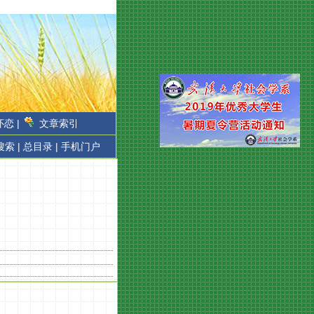
恋 |
文章索引
搜索 |
总目录 |
手机门户