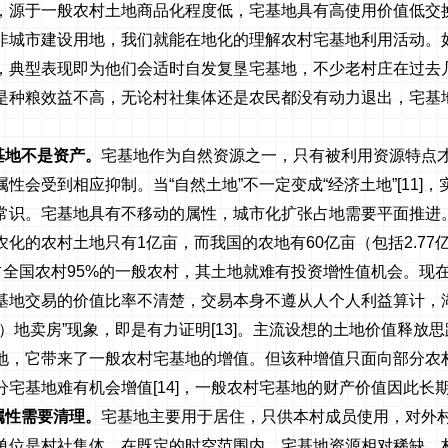
，源于一般农村土地商品化程度低，宅基地具有高使用价值低交
非城市建设用地，我们就能在地化的理解农村宅基地利用活动。
，典型表现即为他们会适时自发复垦宅基地，不少老村庄在过去
是种粮效益不高，无论村社集体还是农民都没有动力退出，宅基
。
基地不是资产。
宅基地作为自然资源之一，只有被利用资源特点
性会受到相应抑制。当“自然土地”不一定变成“经济土地”
[11]
，
常识。宅基地具有不移动的属性，城市化扩张占地需要平面推进
农化的农村土地只有
1
亿亩，而我国的农地有
60
亿亩（包括
2.77
占全国农村
95%
的一般农村，其土地就难有投资增性值机会。现
基地交易的价值比率不清楚，交易本身不遵从人个人利益算计，
耕）地卖房”现象，即是有力证明
[13]
。主流设想的土地价值释放思
地，它带来了一般农村宅基地的增值。但该种增值只面向部分农
分宅基地难有机会增值
[14]
，一般农村宅基地的财产价值因此长
属性需要清理。
宅基地主要用于居住，只供本村成员使用，对外
单位是村社集体。在既定的时空范围内，宅基地资源相对稀缺，