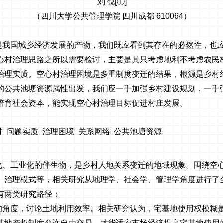
刘 锐
[①]
（四川大学公共管理学院 四川成都
610064
）
是我国城乡经济发展的产物，我们既应看到其存在的必然性，也
心村治理思路之所以需要检讨，主要是其只考虑地利不考虑农民
治理实质。空心村治理困境是多重制度变迁的结果，根源是乡村
的公共池塘资源属性出发，我们应一手加强乡村建设规划，一手
培育社会资本，能实现空心村治理目标促进村庄发展。
村
问题实质
治理困境
关系网络
公共池塘资源
化、工业化的伴生物，是乡村人地关系变迁的地域现象。围绕空
、治理模式等，相关研究从地理学、社会学、管理学角度进行了
有两类研究路径：
的角度，讨论土地利用效率。相关研究认为，宅基地使用权模糊
基地产权制度允许自由交易，才能适应市场经济提高宅基地使用