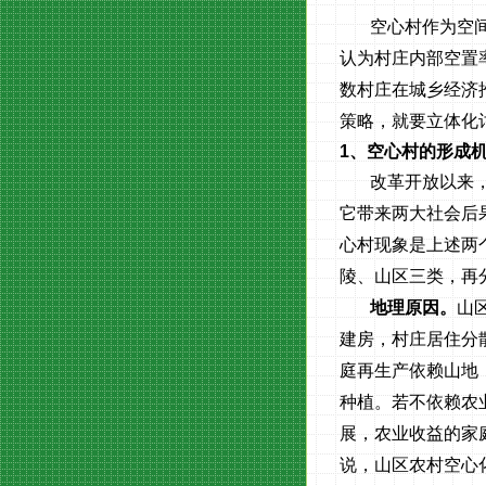
空心村作为空
认为村庄内部空置
数村庄在城乡经济
策略，就要立体化
1
、空心村的形成
改革开放以来
它带来两大社会后
心村现象是上述两
陵、山区三类，再
地理原因。
山
建房，村庄居住分
庭再生产依赖山地
种植。若不依赖农
展，农业收益的家
说，山区农村空心