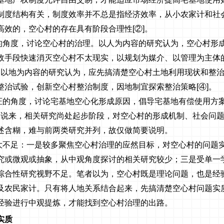
制度结构有关，制度效率并不总是指经济效率，从小农家计和社
高效的，空心村的存在具有阶段合理性
[
②
]
。
的角度，讨论空心村的治理。以人为内容的研究认为，空心村形
政手段快速消灭空心村不太现实，以规划为媒介、以管理为主体
。以地为内容的研究认为，应先搞清楚空心村土地利用现状和整
整治试验，创新空心村整治制度，因地制宜探索整治策略
[
④
]
。
证的角度，讨论宅基地空心化形成原因，倡导宅基地有偿使用方
体说来，相关研究尚处起步阶段，对空心村的形成机制、社会问
述含糊，难与前两类研究并列，故仅做简要说明。
大不足：一是较多聚焦空心村治理的应然目标，对空心村的问题
究或微观或抽象，从中观角度探讨的相关研究较少；三是受单一
综合性研究视野不足。笔者以为，空心村既是理论问题，也是经
及农民家计。只有将人地关系结合起来，先搞清楚空心村问题实
经验进行中观提炼，才能找到空心村治理的出路。
实质