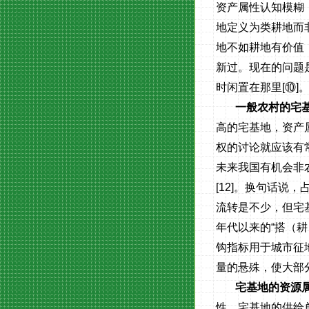
资产属性认知模糊
地定义为类耕地而
地不如耕地有价值
新过。现在的问题
时闲置在那里
[
⑩
]
一般农村的宅
高的宅基地，资产属
权的讨论就应该有
未来我国有机会非
[12]
。换句话说，
流转是不少，但宅
年代以来的“搭（
钩指标用于城市征
量的悬殊，使大部
宅基地的资源
性，宅基地的供给