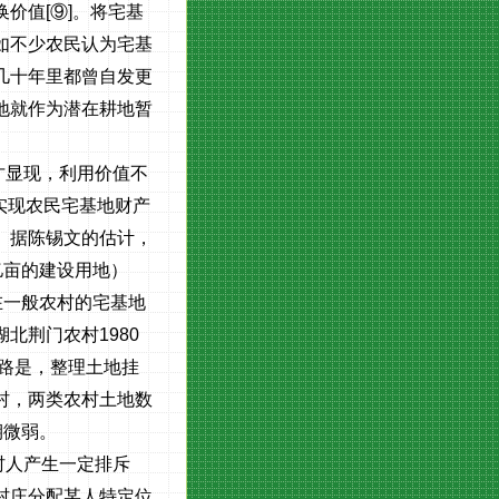
换价值
[
⑨
]
。将宅基
如不少农民认为宅基
几十年里都曾自发更
地就作为潜在耕地暂
才显现，利用价值不
实现农民宅基地财产
。据陈锡文的估计，
亿亩的建设用地）
在一般农村的宅基地
湖北荆门农村
1980
路是，整理土地挂
村，两类农村土地数
期微弱。
村人产生一定排斥
村庄分配某人特定位