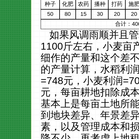
种子
化肥
农药
播种
打药
施
50
80
15
30
20
20
合计：
40
如果风调雨顺并且管
1100
斤左右，小麦亩
细作的产量和这个差
的产量计算，水稻利
=748
元，小麦利润
=70
元，每亩耕地扣除成
基本上是每亩土地所
到地块差异、年景差
素，以及管理成本和
降不少，再考虑上地