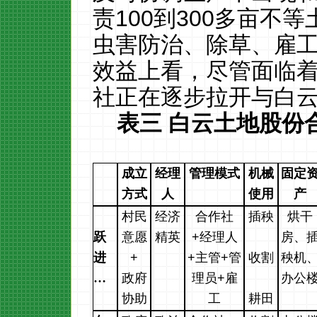
责
100
到
300
多亩不等
虫害防治、除草、雇
效益上看，尽管面临
社正在逐步拉开与白
表三
白云土地股份
成立
经理
管理模式
机械
固定
方式
人
使用
产
村民
经济
合作社
插秧
烘干
跃
意愿
精英
+
经理人
房、
进
+
+
主管
+
管
收割
秧机
…
政府
理员
+
雇
办公
协助
工
耕田