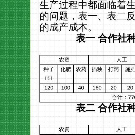
生产过程中都面临着
的问题，表一、表二
的成产成本。
表一
合作社
农资
人工
种子
化肥
农药
插秧
打药
施
[
⑥
]
120
100
40
160
20
20
合计：
77
表二
合作社
农资
人工