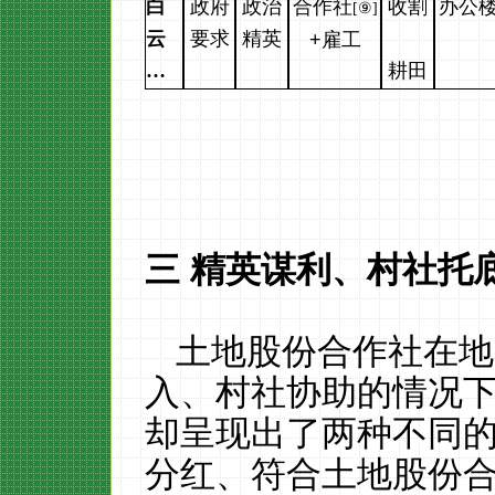
白
政府
政治
合作社
收割
办公
[
⑨
]
云
要求
精英
+
雇工
…
耕田
三
精英谋利、村社托
土地股份合作社在地
入、村社协助的情况
却呈现出了两种不同
分红、符合土地股份