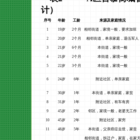
计）
序号
年龄
工龄
来源及家庭情况
1
19
岁
2
个月
相邻街道，家境一般，要求加班
2
20
岁
2
个月
相邻街道，单亲家庭，退伍军人
3
21
岁
6
个月
本街道，家境一般
4
21
岁
2
个月
本街道，家境一般
5
22
岁
3
个月
本街道，家境一般
6
24
岁
6
年
附近社区，单亲家庭
7
30
岁
1
年
本街道，单亲家庭，家贫
8
31
岁
1
年
附近社区，有车有房
9
45
岁
2
年
邻区，家境一般，老婆无工作
10
45
岁
2
年
附近社区，家穷
11
48
岁
5
年
本街道，父亲癌症去世，家贫
相邻街道，拆迁户，家富，在家