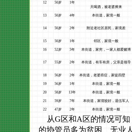
12
50
岁
1
年
天喝酒，被老婆撵来
13
50
岁
4
年
本街道，家境一般
14
50
岁
2
年
附近老社区居民，家境差
15
50
岁
1
年
邻区，家境一般
16
52
岁
5
年
本街道，家穷，一家人都爱赌博
17
55
岁
2
年
本街道，有车有房，父亲是领导
18
56
岁
2
年
本街道，老婆癌症，家徒四壁
19
56
岁
1
年
本街道，家境一般
20
58
岁
13
年
本街道，家境一般
21
59
岁
7
年
本街道，家境较好，退伍军人
22
47
岁
2
年
本街道，家境一般
从
G
区和
A
区的情况可知
的协管员多为贫困、无业