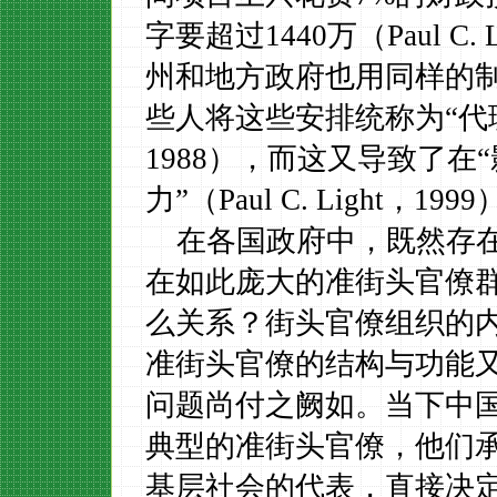
字要超过
1440
万（
Paul C. 
州和地方政府也用同样的
些人将这些安排统称为
“代
1988
），而这又导致了在
力”
（
Paul C. Light
，
1999
在各国政府中，既然存
在如此庞大的准街头官僚
么关系？街头官僚组织的
准街头官僚的结构与功能
问题尚付之阙如。当下中
典型的准街头官僚，他们
基层社会的代表，直接决