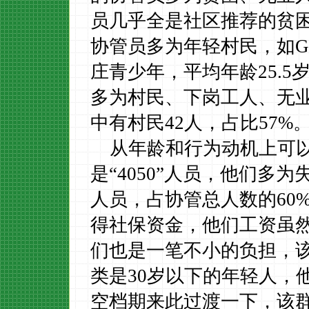
员几乎全是社区推荐的贫
协管员多为年轻村民，如
G
庄青少年，平均年龄
25.5
多为村民、下岗工人、无
中有村民
42
人，占比
57%
从年龄和行为动机上可
是
“4050”
人员，他们多为
人员，占协管总人数的
60
得社保资金，他们工资虽
们也是一笔不小的负担，
类是
30
岁以下的年轻人，
空档期来此过渡一下，该