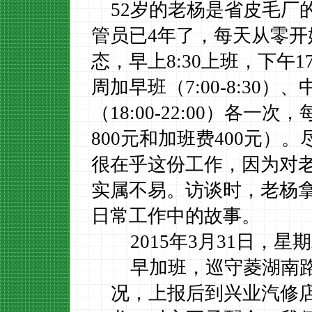
52
岁的老杨是省皮毛厂
管员已
4
年了，每天从零开
态，早上
8:30
上班，下午
1
周加早班（
7:00-8:30
）、
（
18:00-22:00
）各一次，
800
元和加班费
400
元）。
很在乎这份工作，因为对
实属不易。访谈时，老杨
日常工作中的故事。
2015年3月31日，星
早加班，巡守菱湖南
况，上报后到兴业汽修