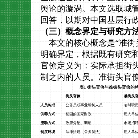
舆论的漩涡。本文选取城
回答，以期对中国基层行
（三）概念界定与研究方
本文的核心概念是
“准
明确界定，根据既有研究
官僚定义为：实际承担街
制之内的人员。准街头官
表1 街头官僚与准街头官僚的
街头官僚
准街头
人员构成
公务员或事业编制人员
临时聘
供养方式
稳固的国家财政
用人单
流动方式
政府分配、调动
市场招
制度环境
法律法规（公务员法）
用人单