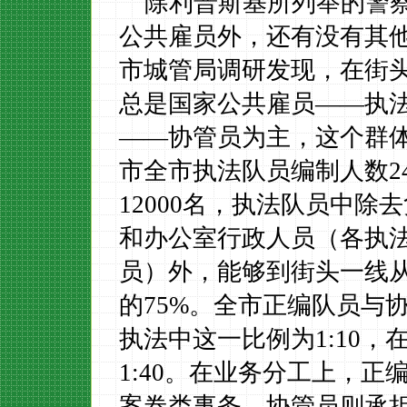
除利普斯基所列举的警
公共雇员外，还有没有其
市城管局调研发现，在街
总是国家公共雇员
——执
——协管员为主，这个群
市全市执法队员编制人数
2
12000
名，执法队员中除去
和办公室行政人员（各执
员）外，能够到街头一线
的
75%
。全市正编队员与
执法中这一比例为
1:10
，
1:40
。在业务分工上，正
案卷类事务，协管员
则承