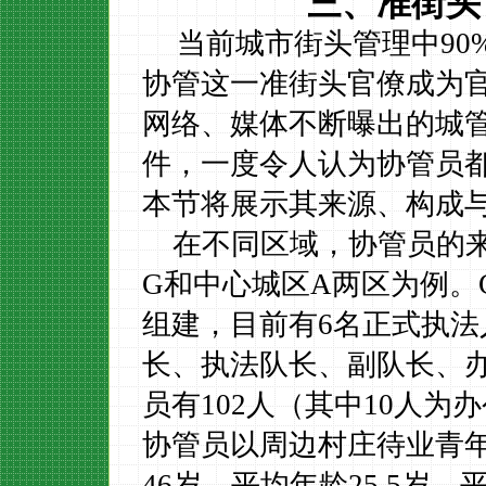
三、准街头
当前城市街头管理中
90
协管这一准街头官僚成为
网络、媒体不断曝出的城
件，一度令人认为协管员
本节将展示其来源、构成
在不同区域，协管员的
G
和中心城区
A
两区为例。
组建，目前有
6
名正式执法
长、执法队长、副队长、
员有
102
人（其中
10
人为办
协管员以周边村庄待业青
46
岁，平均年龄
25.5
岁，