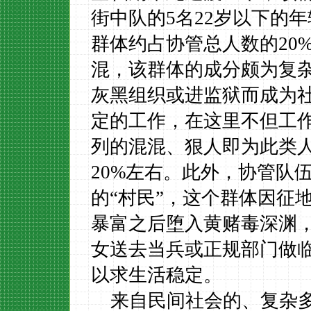
街中队的
5
名
22
岁以下的年
群体约占协管总人数的
20
混，该群体的成分颇为复
灰黑组织或进监狱而成为
定的工作，在这里不但工
列的混混、狠人即为此类
20%
左右。此外，协管队
的
“
村民
”
，这个群体因征
暴富之后堕入黄赌毒深渊
女送去当兵或正规部门做
以求生活稳定。
来自民间社会的、复杂