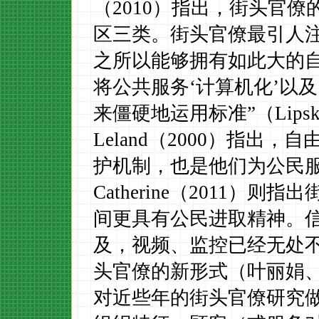
（
2010
）指出，街头官僚
区三类。街头官僚最引人
之所以能够拥有如此大的
将公共服务‘计算机化’以
来僵硬地运用标准”（
Lips
Leland
（
2000
）
指出，自
护机制，也是他们为公民
Catherine
（
2011
）
则指出
间更具有公民进取精神。
及，视频、监控已经无处
头官僚的新形式（叶丽娟
对近些年的街头官僚研究