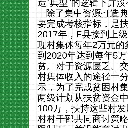
造“典型”的逻辑下并
除了集中资源打造典
要完成考核指标，是
2017
年，
F
县接到上级
现村集体每年
2
万元的
到
2020
年达到每年
5
万
贫。对于资源匮乏、
村集体收入的途径十
示，为了完成贫困村
两级计划从扶贫资金
100
万，扶持这些村发
村村干部共同商讨策