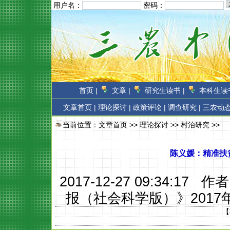
用户名：
密码：
首页 |
文章 |
研究生读书 |
本科生读书
文章首页
|
理论探讨 |
政策评论 |
调查研究 |
三农动态
当前位置：
文章首页
>>
理论探讨
>>
村治研究
>>
陈义媛：精准扶
2017-12-27 09:34:17 作
报（社会科学版）》2017
【