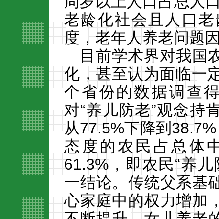
周岁以上人口占总人
老龄化社会且
人口老
度，
老年人养老问题
目前学术界对我国
化，甚至认为面临一
个省份的数据调查
对“养儿防老”观念持
从
77.5%
下降到
38.7%
态度的农民占总体
61.3%
，即农民“养儿
一结论。
传统父系基
心家庭中的权力增加
不断提升，女儿养老