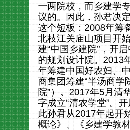
一两院校，而乡建学
议的。因此，孙君决
这个短板：
2008
年筹
北枝江关庙山项目开
建“中国乡建院”，开
的规划设计院。
2013
年筹建中国好农妇、
商集团筹建
“
半汤商学
院
”
）
。
2017
年
5
月清
字成立“清农学堂”。
此孙君从
2017
年起开
概论》、《乡建学教