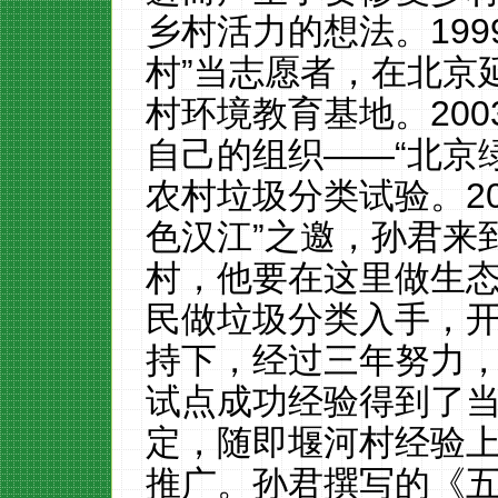
乡村活力
的想法。
199
村
”
当志愿者
，在
北京
村
环境教育
基地
。
200
自己的组织
——“北京
农村
垃圾分类试验
。2
色汉江
”
之邀，
孙君来
村
，他要在这里做生
民做垃圾分类入手，
持下，经过三年努力
试点成功经验得到了
定，随即
堰河村
经验
推广。孙君撰写的《