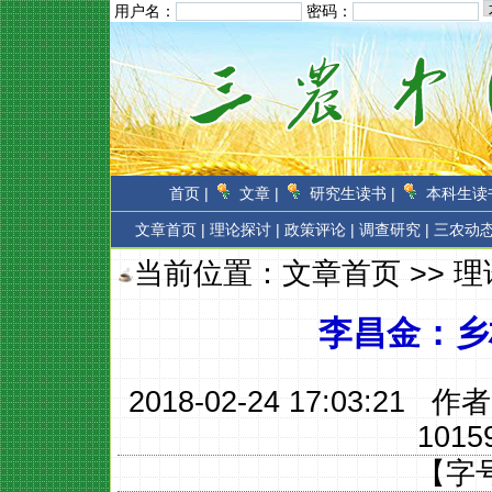
用户名：
密码：
首页 |
文章 |
研究生读书 |
本科生读书
文章首页
|
理论探讨 |
政策评论 |
调查研究 |
三农动态
当前位置：
文章首页
>>
理
李昌金：乡
2018-02-24 17:03:21 作
1015
【字