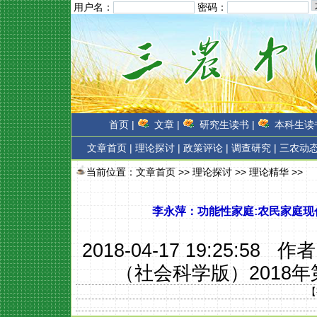
用户名：
密码：
首页 |
文章 |
研究生读书 |
本科生读书
文章首页
|
理论探讨 |
政策评论 |
调查研究 |
三农动态
当前位置：
文章首页
>>
理论探讨
>>
理论精华
>>
李永萍：功能性家庭:农民家庭现
2018-04-17 19:25:58 作
（社会科学版）2018年
【