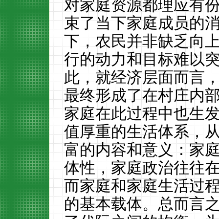
对家庭资源都理应有
束了当下家庭成员的
下，农民并非缺乏向
行的动力和目标难以
此，就经济层面而言
最终形成了在村庄内
家庭在此过程中也生
值厚重的生活体系，
富的内容和意义：家
体性，家庭政治往往
而家庭和家庭生活过
的基本载体。总而言