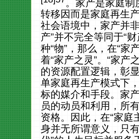
。家产是家庭制
转移因而是家庭再生
社会语境中，家产并
产”并不完全等同于“财
种“物”，那么，在“家
着“家产之灵”
。
“家产
的资源配置逻辑，彰
单家庭再生产模式下
标的媒介和手段。家
员的动员和利用，所
资格。因此，在
“家庭
身并无所谓意义，只有