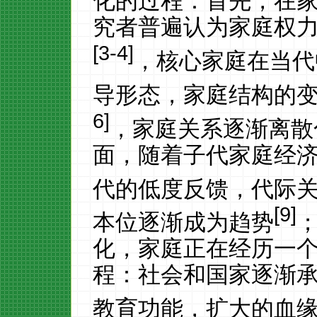
化的过程：首先，在
究者普遍认为家庭权
[3-4]
，核心家庭在当代
导形态，家庭结构的
6]
，家庭关系逐渐离散
面，随着子代家庭经
代的低度反馈，代际
[9]
本位逐渐成为趋势
化，家庭正在经历一
程：社会和国家逐渐
教育功能，扩大的血