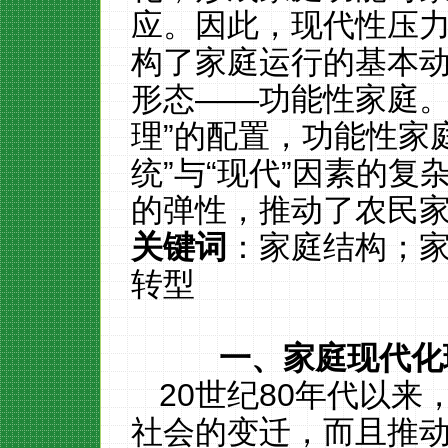
应。因此，现代性压
构了家庭运行的基本
形态——功能性家庭。
理”的配置，功能性家
统”与“现代”因素的
的弹性，推动了农民
关键词
：家庭结构；
转型
一、家庭现代化
20
世纪
80
年代以来
社会的变迁，而且推