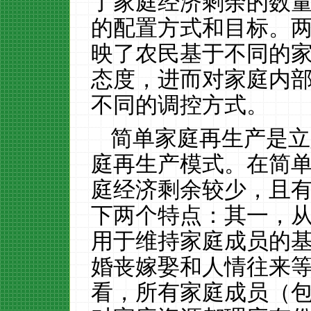
了家庭经济剩余的数
的配置方式和目标。
映了农民基于不同的
态度，进而对家庭内
不同的调控方式。
简单家庭再生产是立
庭再生产模式。在简
庭经济剩余较少，且
下两个特点：其一，
用于维持家庭成员的
婚丧嫁娶和人情往来
看，所有家庭成员（