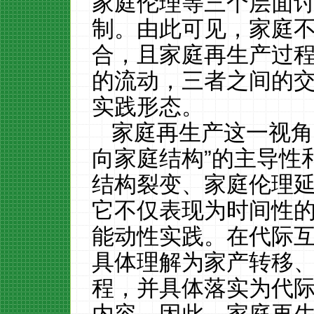
家庭伦理等三个层面
制。由此可见，家庭
合，且家庭再生产过
的流动，三者之间的
实践形态。
家庭再生产这一视角
向家庭结构”的主导性
结构裂变、家庭伦理
它不仅表现为时间性
能动性实践。在代际
具体理解为家产转移
程，并具体落实为代