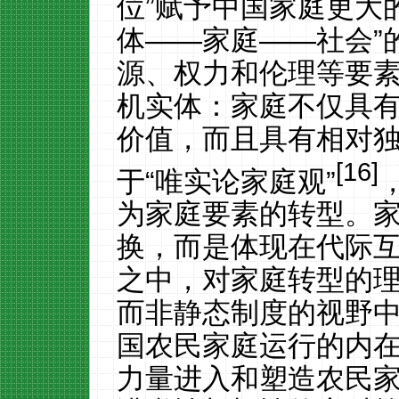
位”赋予中国家庭更大
体——家庭——社会”
源、权力和伦理等要
机实体：家庭不仅具
价值，而且具有相对
[16]
于“唯实论家庭观”
为家庭要素的转型。
换，而是体现在代际
之中，对家庭转型的
而非静态制度的视野
国农民家庭运行的内
力量进入和塑造农民