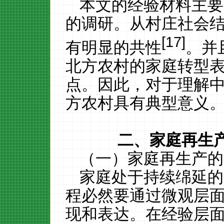
本文的经验材料主要
的调研。从村庄社会
[17]
有明显的共性
。并
北方农村的家庭转型
点。因此，对于理解
方农村具有典型意义
二、家庭再生
（一）家庭再生产的
家庭处于持续绵延的
程必然要通过微观层
现和表达。在经验层