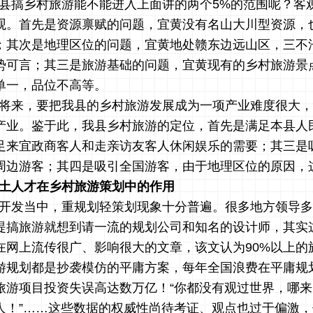
县搞乡村旅游能不能进入上面讲的两个5%的范围呢？客
观。首先是资源禀赋的问题，宜黄没有
名山大川型资源，
；其
次是地理区位的问题，宜黄地处赣东边远山区，
三不
势可言；其三是旅游基础的问题，宜黄现有的乡村旅游景
单一，品位不高等。
将来，要把我县的乡村旅游发展成为一项产业难度很大，
产业。鉴于此，我县乡村旅游的定位，首先是满足本县人
足来宜政商客人和走亲访友客人休闲娱乐的需要；其三是
周边游客；其四是吸引全国游客，由于地理区位的原因，
土人才在乡村旅游策划中的作用
开发当中，重规划轻策划现象十分普遍。很多地方领导多
提搞旅游就想到请一流的规划公司和知名的设计师，其实
在网上流传很广、影响很大的文章，该文认为90%以上的
旅游规划都是抄袭模仿的平庸方案，
每年全国浪费在平庸规
旅游项目投资失误高达数万亿！
“
你都没有观过世界，哪来
人！”……这些数据的权威性尚待考证、观点也过于偏激