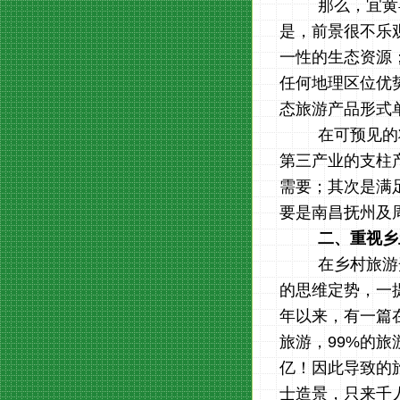
那么，宜黄
是，前景很不乐
一性的
生态资源
任何
地理区位优
态旅游产品形式
在可预见的
第三产业的支柱
需要；其次是满
要是南昌抚州及
二、重视乡
在乡村旅游
的思维定势，一
年以来，有一篇
旅游，99%的
亿！因此导致的
士造景，只来千