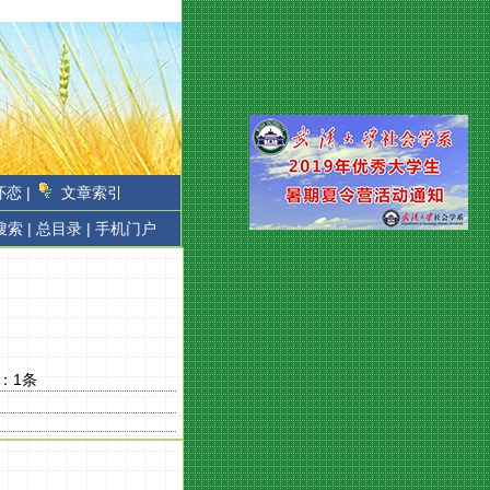
恋 |
文章索引
搜索 |
总目录 |
手机门户
：
1
条