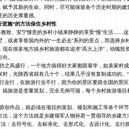
，赋予其新的生命。同时，尽可能保留各个历史时期的建
庄的历史厚重感。
行逆施”的方法保住乡村性
朴雅致、安宁惬意的乡村小镇来静静的享受
“慢”生活……
墅，或者享誉国内外的“一生必去”系列的景点，而选择乡
，现在很多地方搞乡村旅游都在追求“高大上洋”，动辄投
方向。
仿之风盛行，一个地方搞得好大家都跟着学，如袁家村成
家村
，光陕西省就有几十个，结果几乎没有复制成功的。
他行业行，在旅游行业不行，因为你的景区要跟全国的景
。搞旅游是变量策划，完全无例可循，每个乡村旅游项目
原创作品，就必须在项目的策划、规划和施工等各个环节
方法，这个方法就是乡建领军人物孙君一贯倡导的乡建方
的方法：去符号化、去标准化、去形式化、去设计化、去行