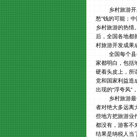
乡村旅游开
愁”钱的可能；
中
乡村旅游的热情
后，全国各地都
村旅游开发成果
全国每个县
家都明白，包括
硬着头皮上，所
党和国家利益造
出现的
“浮夸风
乡村旅游最
者对绝大多远离
些地方把旅游业
都没有，游客不
结果是纳税人当