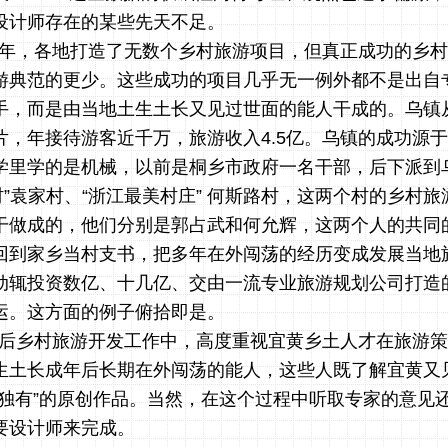
设计师存在的某些先天不足。
年，各地打造了无数个乡村旅游项目，但真正成功的乡村
游典范的更少。这些成功的项目几乎无一例外都不是出自
手，而是由当地土生土长又见过世面的能人干成的。乌镇
片，年接待游客近千万，旅游收入4.5亿。乌镇的成功源
学里学的是机械，以前是桐乡市政府一名干部，后下派到
村”袁家村、“浙江最美村庄” 何斯路村，这两个村的乡村
干
做成的，他们分别是郭占武和何允辉，这两个人的共同
回到家乡当村支书，把多年在外闯荡的经历变成发展当地
动辄投资数亿、十几亿、交由一流专业旅游规划公司打造
运。这方面的例子俯拾即是。
后乡村旅游开发工作中，高度重视宜黄乡土人才在旅游策
生土长成年后长期在外闯荡的能人，这些人既了解宜黄又
黄独有”的原创作品。当然，在这个过程中听取专家的意见
要设计师来完成。