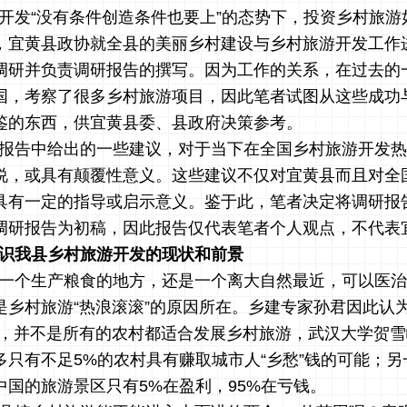
开发
“没有条件创造条件也要上”的态势下，投资乡村旅游
，宜黄县政协就全县的美丽乡村建设与乡村旅游开发工作
调研并负责调研报告的撰写。
因为工作的关系，在过去的
国，考察了很多乡村旅游项目，因此
笔者试图从这些成功
鉴的东西，供宜黄县委、县政府决策参考。
报告中给出的一些建议，对于当下在全国乡村旅游开发热
说，或具有颠覆性意义。这些建议不仅对宜黄县而且对全
具有一定的指导或启示意义。鉴于此，笔者决定将调研报
调研报告为初稿，因此报告仅代表笔者个人观点，不代表
识我县乡村旅游开发的现状和前景
一个生产粮食的地方，还是一个离大自然最近，可以医治
是乡村旅游
“热浪滚滚”的原因所在。乡建专家孙君因此认
过，并不是所有的农村都适合发展乡村旅游，武汉大学贺
多只有不足5%
的农村具有赚取城市人
“乡愁”钱的可能；
中国的旅游景区只有
5%
在盈利，
95%
在亏钱。