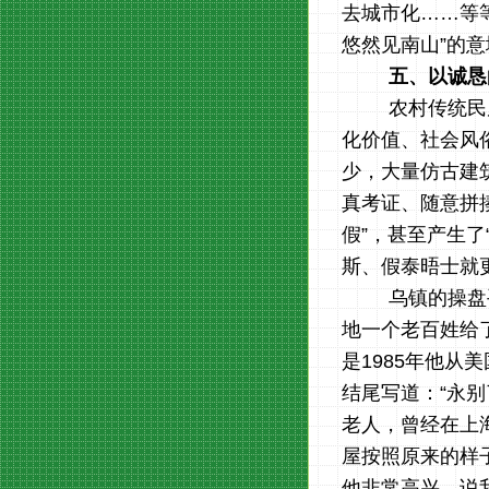
去城市化……等等
悠然见南山
”的
五、以诚恳
农村传统民
化价
值、社会风
少，大量仿古建
真考证
、随意拼
假”，
甚至产生了
斯、假泰晤士就
乌镇的操盘
地一个老百姓给
是
1985
年他从美
结尾写道：
“永
老人，曾经在上海
屋按照原来的样
他非常高兴，说