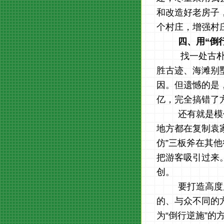
和改造好老房子
个村庄，增强村
四、用
“倒
找一处古
胜古迹、海滩别
因。但遗憾的是
亿，完全搞错了
还有就是模
地方都在复制袁
仿”三板斧在其
把游客吸引过来
创。
要打造高度
的、与众不同的
为
“倒行逆施”