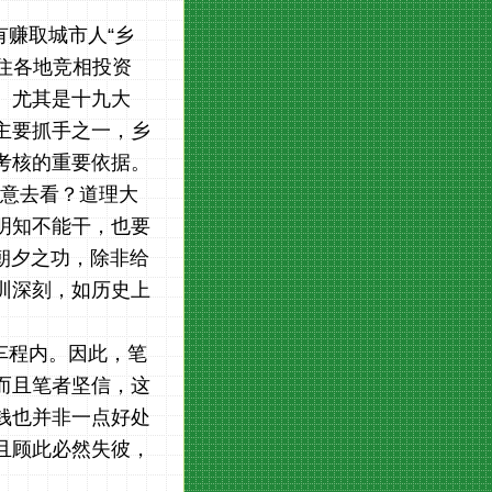
有赚取城市人
“乡
不住各地竞相投资
。尤其是十九大
主要抓手之一，
乡
考核的重要依据。
意去看？道理大
明知不能干，也要
朝夕之功
，除非给
训深刻，如历史上
时车程内。因此，笔
而且笔者坚信，这
钱也并非一点好处
且顾此必然失彼，