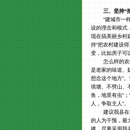
三、坚持
“
“建城市一
设的理念和模式
现在搞美丽乡村
持“把农村建设
变，比如
房子可
怎么样的农
是
老家的味道、
想念这个地方”。
填塘、不劈山、
鱼，地里有虫”；
人，争取主人”。
建议我县在
的人为干预，最
建，尽量采用我