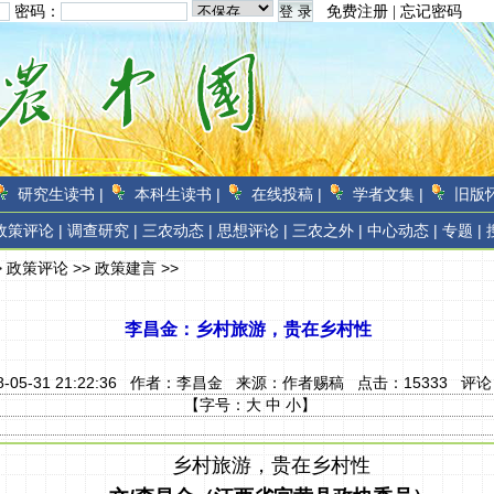
密码：
免费注册
|
忘记密码
研究生读书 |
本科生读书 |
在线投稿 |
学者文集 |
旧版怀
政策评论 |
调查研究 |
三农动态 |
思想评论 |
三农之外 |
中心动态 |
专题 |
>
政策评论
>>
政策建言
>>
李昌金：乡村旅游，贵在乡村性
8-05-31 21:22:36 作者：
李昌金
来源：
作者赐稿
点击：
15333
评论
【字号：
大
中
小
】
乡村旅游，贵在乡村性