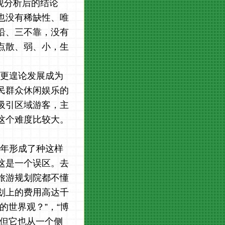
观分析后的结论
也没有稀缺性
、唯
沿
、
三不靠，没有
点散、弱、小，生
更遑论发展成为
民群众休闲娱乐的
吸引
区域游客，主
这个难度比较大。
年形成了种这样
这是一个误区。去
旅游规划院都不懂
划上的费用高达千
的世界观？
”，“博
，但它也从一个侧