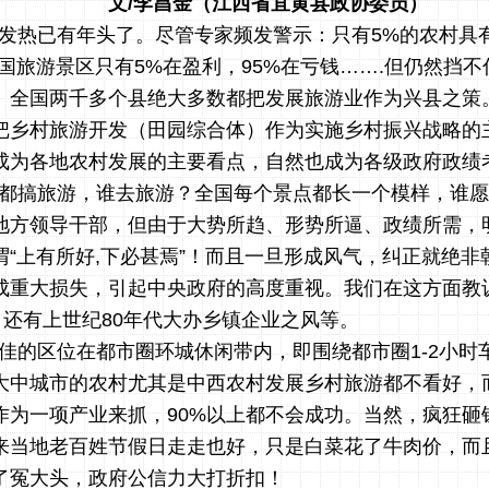
文
/李昌金（江西省宜黄县政协委员）
发热已有年头了。尽管
专家频
发
警示
：只有
5%
的农村具
国旅游景区只有
5%
在盈利，
95%
在亏钱
…….但仍然挡
。全国两千多个县绝大多数都把发展旅游业作为兴县之策
把乡村旅游开发（田园综合体）作为实施乡村振兴战略的
成为各地农村发展的主要看点，自然也成为各级政府政绩
都搞旅游，谁去旅游？全国每个景点都长一个模样，谁愿
地方领导干部，但由于大势所趋、形势所逼、政绩所需，
谓
“
上有所好
,下必甚焉”！
而且
一旦形成风气
，
纠正就绝非
成重大损失，引起中央政府的高度重视。我们在这方面教
”，还有上世纪80年代大办乡镇企业之风等。
佳的区位在都市圈环城休闲带内，即围绕都市圈
1-2小
大中城市的农村尤其是
中西
农村
发展乡村旅游都不看好，
作为一项产业来抓，
90%以上都不会成功。
当然，疯狂砸
来当地老百姓节假日走走也好，只是白菜花了牛肉价，而
了冤大头，政府公信力大打折扣！