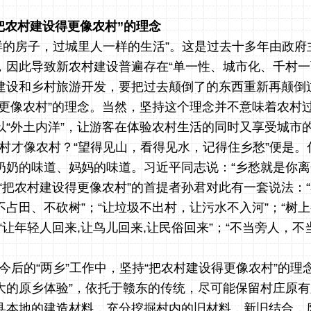
把农村建设得更像农村”的理念
样的房子，过城里人一样的生活”。这是过去十多年由政府
，因此导致新农村建设普遍存在“单一性、城市化、千村一
建设和乡村旅游开发，要把过去颠倒了的东西重新再颠倒
得更像农村”的理念。当然，坚持这个理念并不意味着农村
以
“外土内洋”，让游客在体验农村生活的同时又享受城市
村才像农村？
“望得见山，看得见水，记得住乡愁”便是。
奶奶的味道、妈妈的味道。
习近平同志说：
“乡愁就是你
“把农村建设得更像农村”的首提者孙君对此有一套说法：“
不占田、不砍树
”；“让垃圾不出村，让污水不入河”；“树
“
让年轻人回来
,让鸟儿回来,让民俗回来”；“不当旁人，
今后的
“两乡”工作中，坚持“把农村建设得更像农村”的理
大的原乡体验”，依托于赣东的传统，尽可能保留村庄原
县本地的建造材料，充分挖掘村内的旧材料，新旧结合，