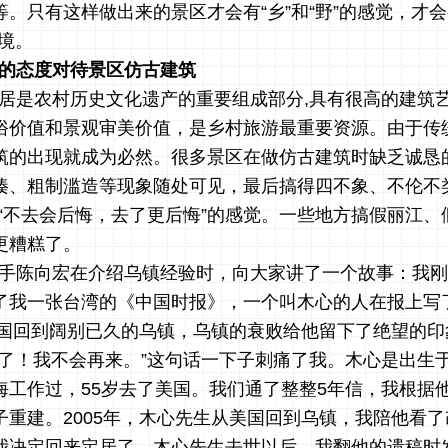
。只有这样做出来的景区才会有“乡”和“野”的感觉，才会
意境。
的态度对待景区仿古建筑
居是农村历史文化遗产的重要组成部分
,
具有很高的建筑
俗价值和景观审美价值，是乡村旅游最重要资源。由于传
筑的出现就成为必然。很多景区在做仿古建筑时缺乏诚恳
揍、
粗制滥造等现象随处可见，最后搞得四不象、不伦不
“不去会后悔，去了更后悔”的感觉。一些地方搞假丽江、
更糟糕了。
手陈向宏在介绍乌镇经验时，向大家讲了一个故事：
我刚
了我一张台湾的《中国时报》，一个叫木心的人在报上写
国回到阔别已久的乌镇，乌镇的衰败给他留下了绝望的印
别了！我不会再来。”这句话一下子刺痛了我。木心是出生
工作过，55
岁去了美国。我们通了整整
5
年信，我根据
子重建。
2005
年，木心先生从美国回到乌镇，我陪他看了
我决定回来定居了。木心先生去世以后，我翻他的遗稿时