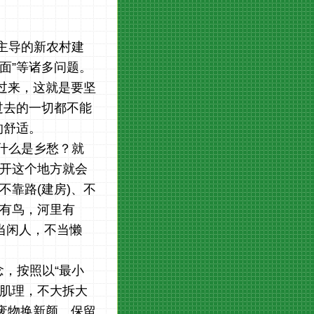
主导的新农村建
面”等诸多问题。
过来，这就是要坚
过去的一切都不能
的舒适。
什么是乡愁？
就
离开这个地方就会
不靠路(建房)
、不
上有鸟，河里有
不当闲人，不当懒
念，按照
以
“最小
有肌理，不大拆大
废物换新颜。保留