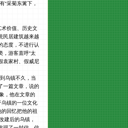
有“
采菊东篱下，
艺术价值、历史文
统民居建筑越来越
的态度，不进行
认
类，
游客直呼
“太
假袁家村、假威尼
到乌镇不久，当
了一篇文章，说的
象，他在文章的
于乌镇的一位文化
他的回忆把他的祖
改建后的乌镇，
发现了一封信，信