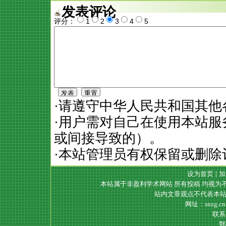
发表评论
评分：
1
2
3
4
5
·请遵守中华人民共和国其他
·用户需对自己在使用本站
或间接导致的）。
·本站管理员有权保留或删除
设为首页
|
加
本站属于非盈利学术网站 所有投稿 均视为
站内文章观点不代表本站
网址：snzg.c
联系电
鄂