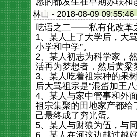
愿的都发生在早期苏联和
林山
- 2018-08-09 09:5
呓语之二——私有化改革
1、某人上了大学后，大
小学和中学”。
2、某人初志为科学家，
活再为梦想者，然后黄粱
3、某人吃着祖宗种的果
后大骂祖宗是“混蛋加王八
4、某人与家中管事和外
祖宗集聚的田地家产都给
己最终成了穷光蛋。
5、某人与财狼为伍，与
6、某人在河这边越过越