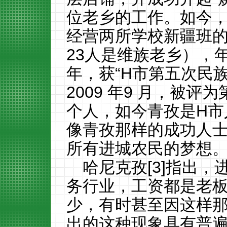
位老乡的工作。如今
经营两所学校新疆班
23
人是维族老乡），
年，
获“H
市
第五次民
2009
年
9
月，被评为
个人，如今
青孜是H
市
像青孜那样的成功人
所有进城农民的梦想
哈尼克孜[3]指出，
务行业，工资都是老
少，有时甚至因这样
出的这种现象具有普