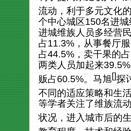
流动，利于多元文化
个中心城区
150
名进城
进城维族人员多经营
占
11.3%
，从事餐厅服
占
44.5%
，卖干果的占
两类人员加起来
39.5%
[
]
贩占
60.5%
。马旭
探
不同的适应策略和生
等学者关注了维族流
状况，进入城市后的