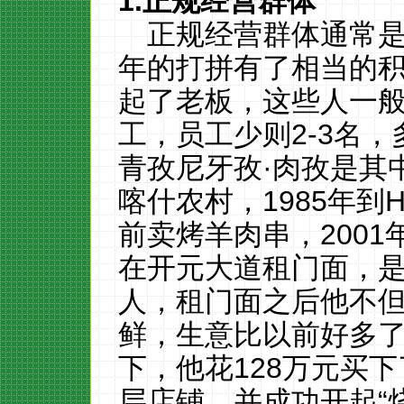
1.
正规经营群体
正规经营群体通常
年的打拼有了相当的
起了老板，这些人一
工，员工少则
2-3
名，
青孜
尼牙孜
·肉孜是其
喀什农村，
1985
年到
前卖烤羊肉串，
2001
在
开元
大道租门面，
人，租门面之后他不
鲜，生意比以前好多
下，他花
128
万元买下
层店铺，并成功开起“