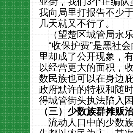
业街，我们
3个正编队
我向局里打报告不少
几天就又不行了。
（望楚区城管局永
“收保护费”是黑社
里却成了公开现象，
以经营更大的面积，
数民族也可以在身边
政府默许的特权和随时
得城管街头执法陷入
（三）
少数族群
摊贩
流动人口中的少数