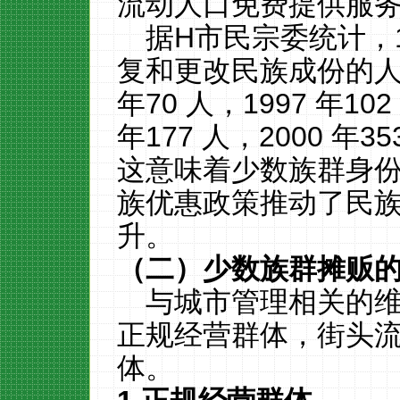
流动人口免费提供服
据
H
市民宗委统计，
复和更改民族成份的
年
70
人，
1997
年
102
年
177
人，
2000
年
35
这意味着少数族群身
族优惠政策推动了民
升。
（
二
）
少数族群摊贩
与城市管理相关的
正规经营群体，街头
体。