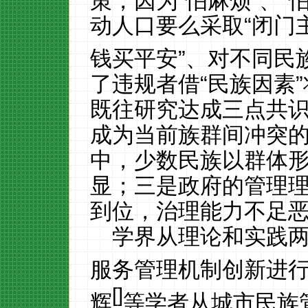
策，因为
“怕麻烦”、“
动人口要么采取
“闭门
钱买平安”、对不同民
了违规者借
“民族因素
既往研究达成三点共
成为当前族群间冲突
中，少数民族以群体
显；三是政府的管理
到位，治理能力不足
学界从理论和实践
服务管理机制创新进
[
]
辉
等学者从城市民族