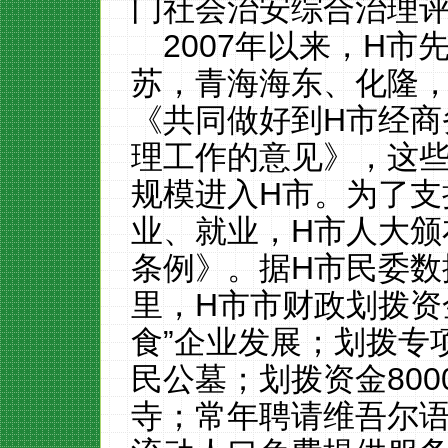
门社会治安综合治理
2007
年以来，
H
市
苏，青海海东、化隆
《共同做好到
H
市经商
理工作的意见》，这
规模进入
H
市。为了支
业、就业，
H
市人大颁
条例》。据
H
市民委数
里，
H
市市财政划拨资
食”企业发展；划拨专
民公墓；划拨资金
800
寺；常年聘请维吾尔