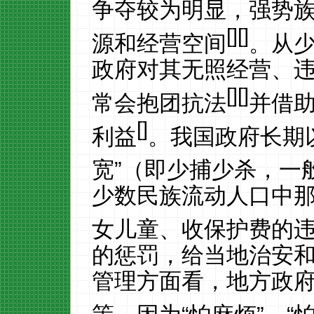
争夺较为明显，强势
[
][
]
源和经营空间
。从
政府对其无照经营、
[
][
]
常会抱团抗法
并借
[
]
利益
。我国政府长期
宽”（即少捕少杀，一
少数民族流动人口中
女儿童、收保护费的违法
的惩罚，给当地治安
管理方面看，地方政