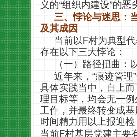
“
”
义的
组织内建设
的恶
三、悖论与迷思：
及其成因
F
当前以
村为典型代
存在以下三大悖论：
（一）路径扭曲：
“
”
近年来，
痕迹管理
具体实践当中，自上而
理目标等，均会无一例
工作，并最终转变成基
时间精力用以上报迎检
F
当前
村基层党建主要