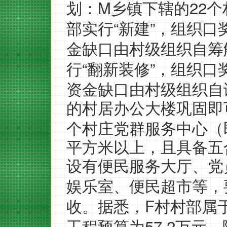
M
22
划：
乡镇下辖的
个
“
”
部实行
新建
，组织口
金缺口由村级组织自筹
“
”
行
翻新装修
，组织口
资金缺口由村级组织自
的村居办公大楼巩固即
个村庄党群服务中心（
平方米以上，且具备五
设有便民服务大厅、党
娱乐室、便民超市等，
F
收。据悉，
村村部属
57.2