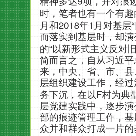
9
精神多达
项，并对痕
时，笔者也有一个有趣
2018
1
“
月和
年
月对基层
而落实到基层时，却演
“
的
以新形式主义反对
简而言之，自从习近平
来，中央、省、市、县
层组织建设工作，经过
F
务下沉，在以
村为典
层党建实践中，逐步演
部的痕迹管理工作，基
众并和群众打成一片的