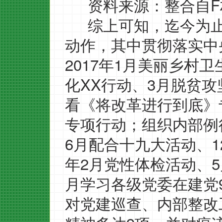
F
资料来源：整合自
综上可知，迄今为
动作，其中贯彻落实中
2017
1
年
月美丽乡村卫
XX
3
化
行动、
月脱贫攻
看《将改革进行到底》
专项行动；组织内部例
6
1
月配合十九大活动、
2
5
年
月党性体检活动、
月学习各级党委在建党
对党建巡查、内部整改