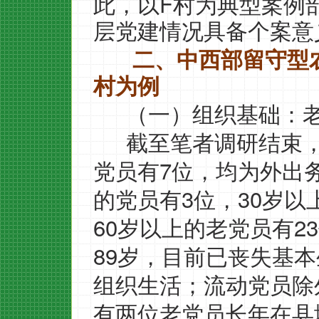
F
此，以
村为典型案例
层党建情况具备个案意
二、中西部留守型
村为例
（一）组织基础：
截至笔者调研结束
7
党员有
位，均为外出
3
30
的党员有
位，
岁以
60
23
岁以上的老党员有
89
岁，目前已丧失基本
组织生活；流动党员除
有两位老党员长年在县