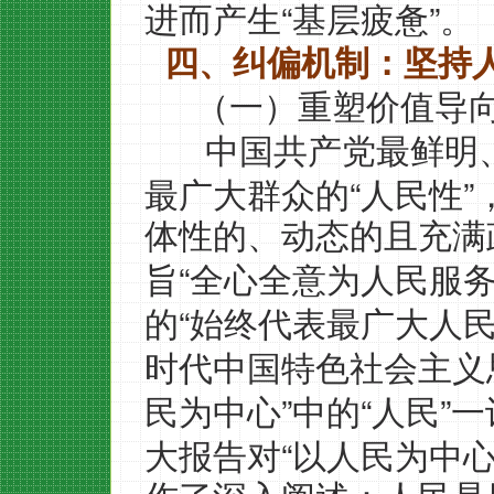
“
”
进而产生
基层疲惫
。
四、纠偏机制：坚持
（一）重塑价值导
中国共产党最鲜明
“
”
最广大群众的
人民性
体性的、动态的且充满
“
旨
全心全意为人民服
“
的
始终代表最广大人
时代中国特色社会主义
”
“
”
民为中心
中的
人民
一
“
大报告对
以人民为中