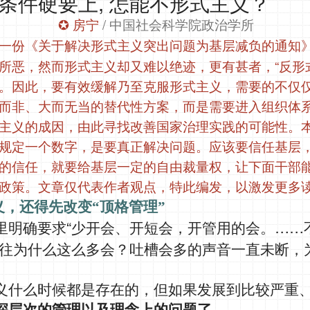
,
条件硬要上
怎能不形式主义？
/
✪
房宁
中国社会科学院政治学所
一份《关于解决形式主义突出问题为基层减负的通知
“
所恶，然而形式主义却又难以绝迹，更有甚者，
反形
。因此，要有效缓解乃至克服形式主义，需要的不仅
而非、大而无当的替代性方案，而是需要进入组织体
主义的成因，由此寻找改善国家治理实践的可能性。
规定一个数字，是要真正解决问题。应该要信任基层
的信任，就要给基层一定的自由裁量权，让下面干部
政策。文章仅代表作者观点，特此编发，以激发更多
义，还得先改变
“
顶格管理
”
“
……
里明确要求
少开会、开短会，开管用的会。
往为什么这么多会？吐槽会多的声音一直未断，
义什么时候都是存在的，但如果发展到比较严重