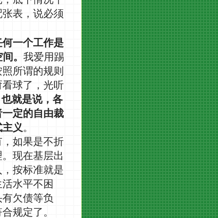
配张表，说必须
任何一个工作是
空间。
我爱用踢
按照所谓的规则
甭看球了，光听
，也就是说，各
者一定的自由裁
式主义
。
有，如果是不折
理。现在基层出
入，按标准就是
生活水平不困
头有欠债等负
符合规定了。