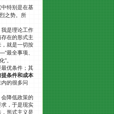
实中特别是在基
烈之势。所
。我是理论工作
遍存在的形式主
来，就是一切按
—“
最全事项、
”
化
。
要最优条件；其
前提条件和成本
在内的很多问
，会降低政策的
要求，于是现实
法，形式主义是