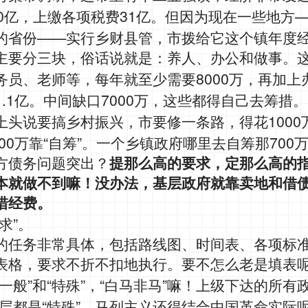
0
31
亿，上缴各项税费
亿。但因为现在一些地方
——
的省份
实行乡财县管，市拨给它这个镇年度
主要分三块，俗话说就是：养人、办公和做事。
8000
务员、老师等，每年就至少需要
万，再加上
1.1
7000
亿。中间缺口
万，这些都得自己去筹措。
1000
上头说要搞乡村振兴，市要修一条路，得花
00
“
”
700
万靠
自筹
。一个乡镇政府哪里去自筹那
方债务问题突出？
提那么高的要求，定那么高的
本就做不到嘛！没办法，基层政府就靠卖地和借
措经费。
”
求
。
的任务非常具体，包括路线图、时间表、各项标
表格，要求不折不扣地执行。要不怎么老是填表
”
“
”
“
”
一般
和
特殊
，
白马非马
嘛！上级下达的所有
“
”
层都是
特殊
。马列主义还得结合中国革命实际