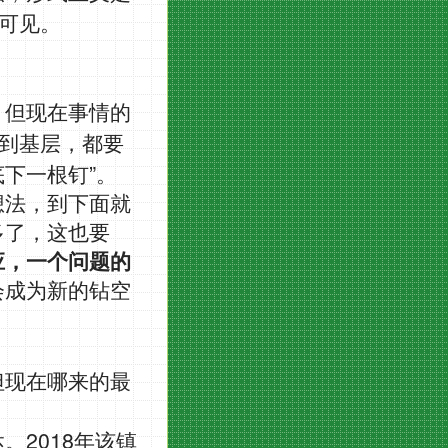
可见。
。但现在事情的
到基层，都要
”
底下一根钉
。
想法，到下面就
多了，这也要
应，一个问题的
会成为新的钻空
但现在哪来的最
2018
达。
年该镇