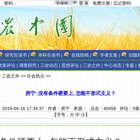
密码：
免费注册
|
忘记密码
研究生读书 |
本科生读书 |
在线投稿 |
学者文集 |
旧版怀
政策评论 |
调查研究 |
三农动态 |
思想评论 |
三农之外 |
中心动态 |
专题 |
>
三农之外
>>
社会热点
>>
房宁: 没有条件硬要上, 怎能不形式主义？
2019-04-16 17:34:37 作者：
房宁
来源：
点击：
40458
评论：
0
条
【字号：
大
中
小
】