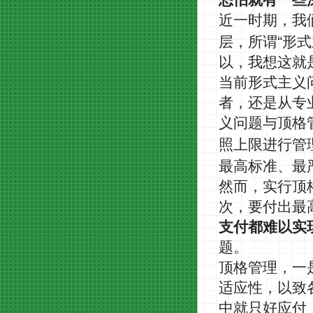
恐怕就有一些
近一时期，我
“
层，所谓
形式
以，我想这就
当前形式主义
者，还是从专
义问题与顶格
照上限进行管
最高标准、最
然而，实行顶
次，要付出最
支付都难以实
题。
顶格管理，一
适应性，以致
中就只好应付