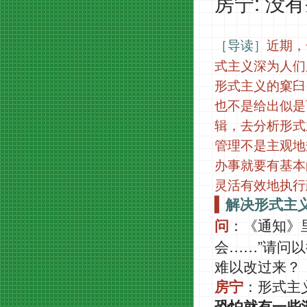
:
房宁
没有
［导读］
近期，
式主义深为人们
形式主义的窠臼
也不是给出似是
辑，去分析形式
管理不是主观地
办事就要有基本
灵活有效地执行
▍
解决形式主
问
：《通知》
……”
会
请问以
难以改过来？
房宁
：形式主