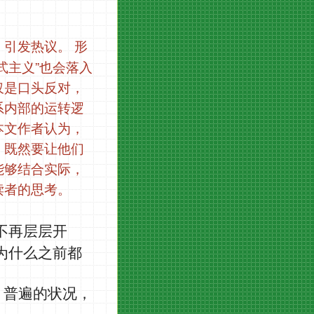
》引发热议。
形
”
式主义
也会落入
仅是口头反对，
系内部的运转逻
本文作者认为，
，既然要让他们
能够结合实际，
读者的思考。
不再层层开
为什么之前都
、普遍的状况，