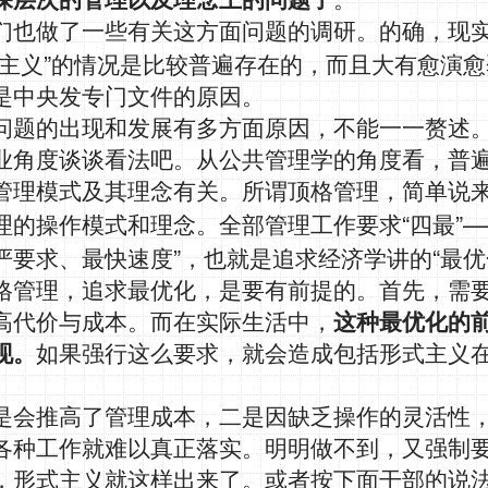
深层次的管理以及理念上的问题了
。
们也做了一些有关这方面问题的调研。的确，现
”
主义
的情况是比较普遍存在的，而且大有愈演愈
是中央发专门文件的原因。
问题的出现和发展有多方面原因，不能一一赘述
业角度谈谈看法吧。从公共管理学的角度看，普
管理模式及其理念有关。所谓顶格管理，简单说
“
”—
理的操作模式和理念。全部管理工作要求
四最
”
“
严要求、最快速度
，也就是追求经济学讲的
最优
格管理，追求最优化，是要有前提的。首先，需
高代价与成本。而在实际生活中，
这种最优化的
现。
如果强行这么要求，就会造成包括形式主义
是会推高了管理成本，二是因缺乏操作的灵活性
各种工作就难以真正落实。明明做不到，又强制
，形式主义就这样出来了。或者按下面干部的说