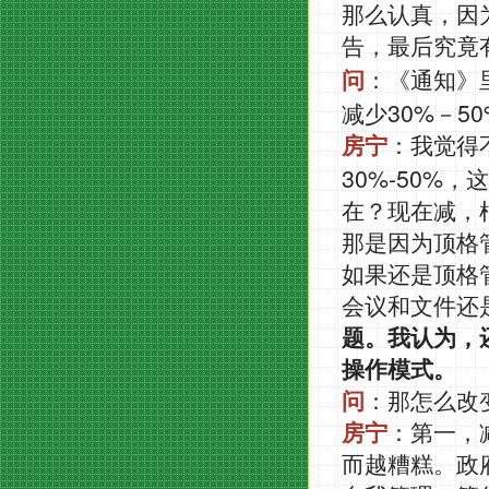
那么认真，因
告，最后究竟
问
：《通知》
30%
50
减少
－
房宁
：我觉得
30%-50%
，这
在？现在减，
那是因为顶格
如果还是顶格
会议和文件还
题。我认为，
操作模式。
问
：那怎么改
房宁
：第一，
而越糟糕。政