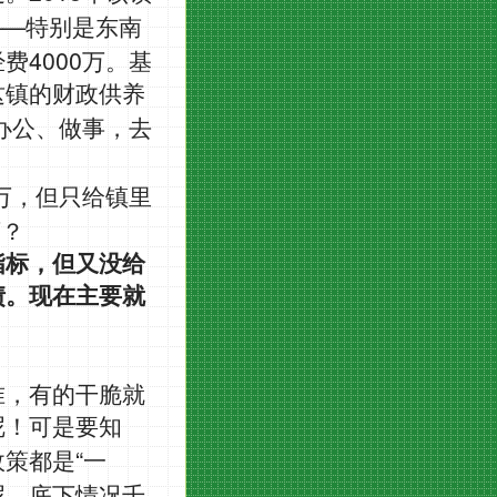
——
特别是东南
4000
经费
万。基
这镇的财政供养
办公、做事，去
万，但只给镇里
万？
指标，但又没给
债。现在主要就
准，有的干脆就
呢！可是要知
“
政策都是
一
呢，底下情况千