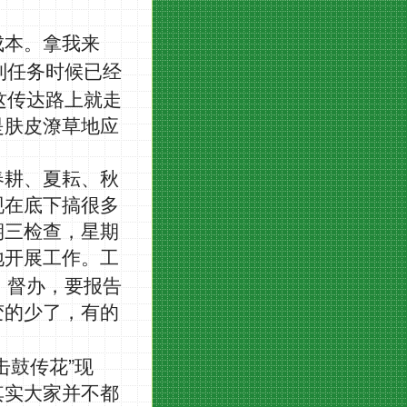
成本。拿我来
到任务时候已经
这传达路上就走
是肤皮潦草地应
春耕、夏耘、秋
现在底下搞很多
期三检查，星期
地开展工作。工
、督办，要报告
变的少了，有的
”
击鼓传花
现
其实大家并不都