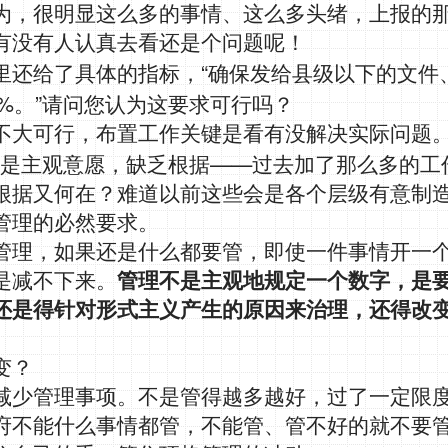
为，很明显这么多的事情、这么多头绪，上报的
有没有人认真去看还是个问题呢！
“
里还给了具体的指标，
确保发给县级以下的文件
%
”
。
请问您认为这要求可行吗？
不大可行，布置工作关键是看有没解决实际问题
——
是主观意愿，缺乏根据
过去加了那么多的工
根据又何在？难道以前这些会是各个层级有意制
管理的必然要求。
管理，如果还是什么都要管，即使一件事情开一
是减不下来。
管理不是主观地规定一个数字，是
还是得针对形式主义产生的原因来治理，还得改
变？
减少管理事项。不是管得越多越好，过了一定限
府不能什么事情都管，不能管、管不好的就不要