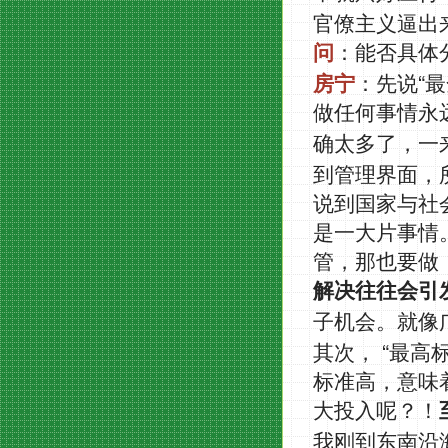
官僚主义逼出
问
：能否具体
“
房宁
：先说
最
做任何事情永
确太多了，一
到管理界面，
说到国家与社
是一大片事情
管，那也要做
解决往往会引
子机会。就像
“
其次，
最高
标准高，意味
大投入呢？！
我刚到东南沿