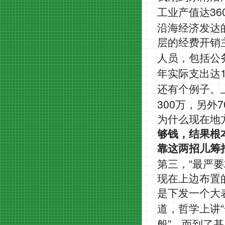
36
工业产值达
沿海经济发达
层的经费开销
人员，包括公
年实际支出达
还有个例子。
300
7
万，另外
为什么现在地
够钱，结果根
靠这两招儿筹
“
第三，
最严要
现在上边布置
是下发一个大
“
道，哲学上讲
”
般
，而到了基