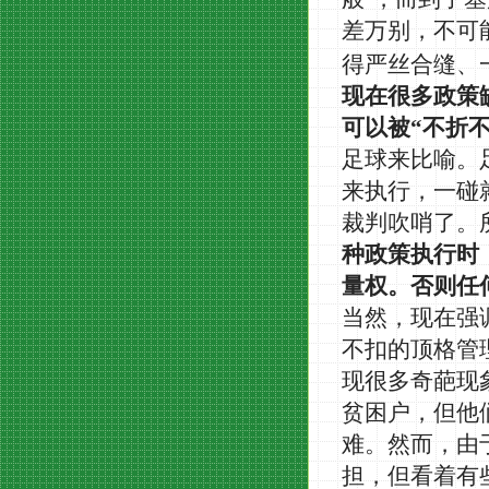
差万别，不可
得严丝合缝、
现在很多政策
可以被
“
不折
足球来比喻。
来执行，一碰
裁判吹哨了。
种政策执行时
量权。否则任
当然，现在强
不扣的顶格管
现很多奇葩现
贫困户，但他
难。然而，由
担，但看着有