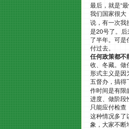
“
最后，就是
最
我们国家很大
说，有一次我
20
是
号了。后
了半年。可是
付过去。
任何政策都不
收、冬藏。做
形式主义是因
五督办，搞得
作时间是有限
进度、做阶段
只能应付检查
这种情况多了
象，大家不断