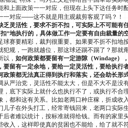
能和上面政策一一对应，但现在上头下达任务时
——
一一对应
这不就是用主观裁剪客观了吗？！
缺乏灵活性，要求不折不扣，可实际上不可能有
不扣
”
地执行的，具体做工作一定要有自由裁量的
足球赛要精彩，裁判很重要。如果要不折不扣地
就犯规，一跑就越位，那这球还踢不踢了？那就
所以，
如何政策都要留有一定游隙（
Windage
）
，要留有一定余地，要给一定灵活性，要给执行
何政策都无法真正得到执行和落实，还会助长形
调从严治党，灵活性不能太大，但是不大不是没
理，底下实际上就什么也执行不了，或执行不合
象，都和这有关系。比如老两口种庄稼，折成收
们儿子在外头打工，经常寄钱回来，老两口实际
于后者难以统计，按标准就得给钱。而有的家里
些收入，这样即使真的贫困也不能给，给了就不