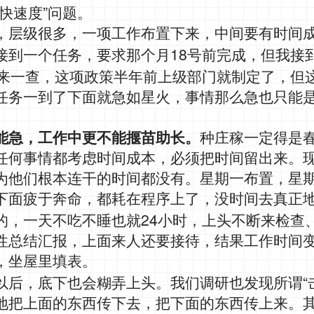
”
快速度
问题。
，层级很多，一项工作布置下来，中间要有时间
18
接到一个任务，要求那个月
号前完成，但我接
来一查，这项政策半年前上级部门就制定了，但
任务一到了下面就急如星火，事情那么急也只能
能急，工作中更不能揠苗助长。
种庄稼一定得是
任何事情都考虑时间成本，必须把时间留出来。
为他们根本连干的时间都没有。星期一布置，星
下面疲于奔命，都耗在程序上了，没时间去真正
24
的，一天不吃不睡也就
小时，上头不断来检查
性总结汇报，上面来人还要接待，结果工作时间
，坐屋里填表。
“
以后，底下也会糊弄上头。我们调研也发现所谓
地把上面的东西传下去，把下面的东西传上来。