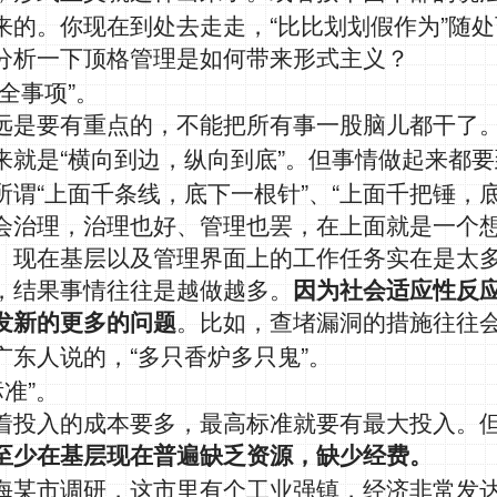
“
”
来的。你现在到处去走走，
比比划划假作为
随处
分析一下顶格管理是如何带来形式主义？
”
全事项
。
远是要有重点的，不能把所有事一股脑儿都干了
“
”
来就是
横向到边，纵向到底
。但事情做起来都要
“
”
“
所谓
上面千条线，底下一根针
、
上面千把锤，
会治理，治理也好、管理也罢，在上面就是一个
。现在基层以及管理界面上的工作任务实在是太
，结果事情往往是越做越多。
因为社会适应性反
发新的更多的问题
。比如，查堵漏洞的措施往往
“
”
广东人说的，
多只香炉多只鬼
。
”
标准
。
着投入的成本要多，最高标准就要有最大投入。
至少在基层现在普遍缺乏资源，缺少经费。
海某市调研，这市里有个工业强镇，经济非常发