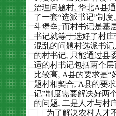
治理问题村
,
华北
A
县通
了一套“选派书记”制
斗堡垒
,
而村书记是基
书记就等于选好了村庄
混乱的问题村选派书记
的村书记
,
只能通过县
适的村书记包括两个层
比较高
, A
县的要求是“
题村相契合
, A
县的要求
记”制度需要解决好两
的问题
,
二是人才与村
为了解决农村人才