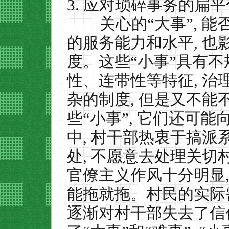
3.
应对琐碎事务的扁平
关心的“大事”
,
能否
的服务能力和水平
,
也
度。这些“小事”具有
性、连带性等特征
,
治
杂的制度
,
但是又不能
些“小事”
,
它们还可能向
中
,
村干部热衷于搞派
处
,
不愿意去处理关切村
官僚主义作风十分明显
能拖就拖。村民的实际
逐渐对村干部失去了信