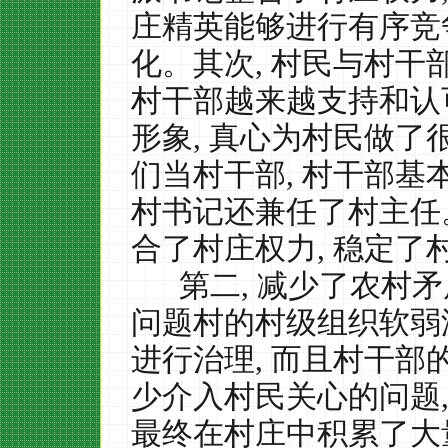
庄精英能够进行有序竞
化。其次
,
村民与村干
村干部越来越支持和认
形象
,
真心为村民做了
们当村干部
,
村干部基
村书记还兼任了村主任
合了村庄权力
,
稳定了
第二
,
减少了农村矛
问题村的村级组织软弱
进行治理
,
而且村干部
少介入村民关心的问题
最终在村庄中积累了大