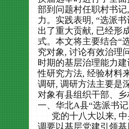
部到问题村任职村书记
力。实践表明
,
“选派
出了重大贡献
,
已经形
式。本文将主要结合“
究对象
,
讨论有效治理
时期的基层治理能力建
性研究方法
,
经验材料
调研
,
调研方法主要是
对象有县组织干部、乡
一、华北
A
县“选派书记
党的十八大以来
,
中
调要以基层党建引领基