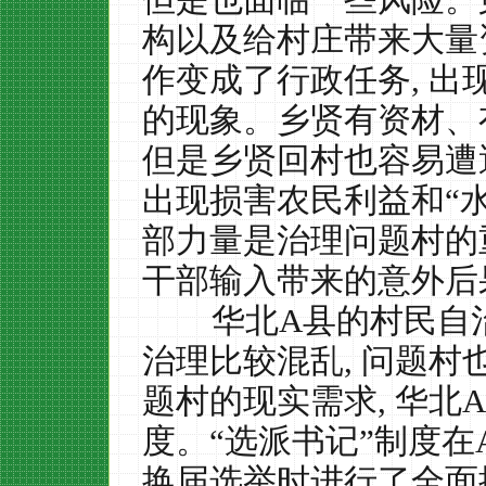
构以及给村庄带来大量
作变成了行政任务
,
出
的现象。乡贤有资材、
但是乡贤回村也容易遭遇
出现损害农民利益和“
部力量是治理问题村的
干部输入带来的意外后
华北
A
县的村民自
治理比较混乱
,
问题村
题村的现实需求
,
华北
A
度。“选派书记”制度在
换届选举时进行了全面