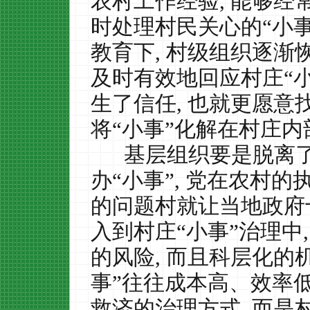
农村工作经验
,
能够经
时处理村民关心的“小
教育下
,
村级组织逐渐
及时有效地回应村庄“
生了信任
,
也就更愿意
将“小事”化解在村庄内
基层组织要是脱离
办“小事”
,
党在农村的
的问题村就让当地政府
入到村庄“小事”治理中
的风险
,
而且科层化的
事”往往成本高、效率
救济的治理方式
,
而是