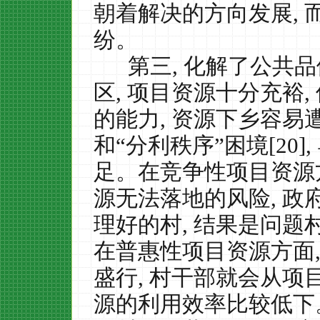
朝着解决的方向发展
,
纷。
第三
,
化解了公共品
区
,
项目资源十分充裕
,
的能力
,
资源下乡容易遭
和“分利秩序”困境
[20],
足。在竞争性项目资源
源无法落地的风险
,
政
理好的村
,
结果是问题
在普惠性项目资源方面
盛行
,
村干部就会从项
源的利用效率比较低下