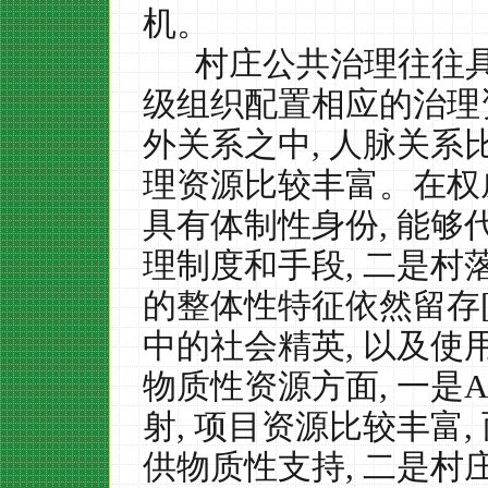
机。
村庄公共治理往往
级组织配置相应的治理
外关系之中
,
人脉关系
理资源比较丰富。在权
具有体制性身份
,
能够
理制度和手段
,
二是村
的整体性特征依然留存
中的社会精英
,
以及使
物质性资源方面
,
一是
A
射
,
项目资源比较丰富
,
供物质性支持
,
二是村