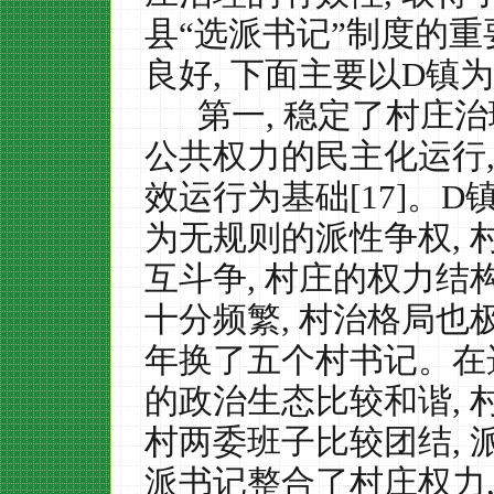
县“选派书记”制度的重
良好
,
下面主要以
D
镇为
第一
,
稳定了村庄治
公共权力的民主化运行
效运行为基础
[17]
。
D
为无规则的派性争权
,
互斗争
,
村庄的权力结
十分频繁
,
村治格局也
年换了五个村书记。在
的政治生态比较和谐
,
村两委班子比较团结
,
派书记整合了村庄权力