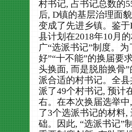
村书记
,
占书记总数的
5
后
, D
镇的基层治理面貌
变成了先进乡镇。鉴于
县计划在
2018
年
10
月的
广“选派书记”制度。
好”“十不能”的换届要
头换面
,
而是脱胎换骨”
派合适的村书记。全县
派了
49
个村书记
,
预计
右。在本次换届选举中
了
3
个选派书记的材料
,
础。因此
,
“选派书记”