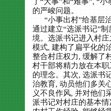
了“大事”和“难事”
,
“小
的严峻问题。
“小事出村”给基层
通过建立“选派书记”制
境。选派书记进入村庄
模式
,
建构了扁平化的
整合村庄权力
,
缓解了
村干部将精力放在本职
的理念。其次
,
选派书
治教育
,
动员他们多关
义不良作风
,
并对他们
派书记对村庄的基本情