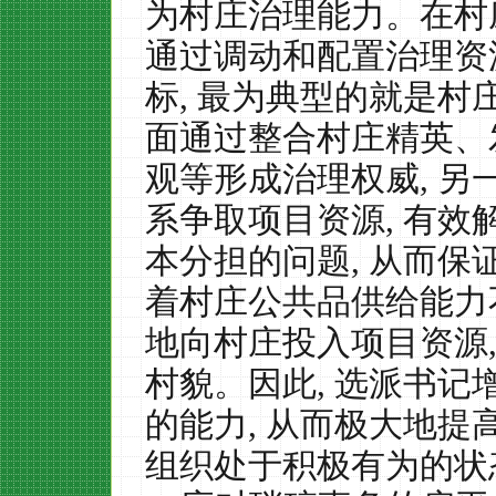
为村庄治理能力。在村
通过调动和配置治理资
标
,
最为典型的就是村
面通过整合村庄精英、
观等形成治理权威
,
另
系争取项目资源
,
有效
本分担的问题
,
从而保
着村庄公共品供给能力
地向村庄投入项目资源
村貌。因此
,
选派书记
的能力
,
从而极大地提
组织处于积极有为的状