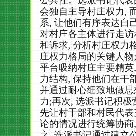
公共性。选派书记代表
会独自主导村庄权力
,
系
,
让他们有序表达自
对村庄各主体进行走访
和诉求
,
分析村庄权力
庄权力格局的关键人物
平台吸纳村庄主要精英
力结构
,
保持他们在干
并通过耐心细致地做思
力
;
再次
,
选派书记积极
先让村干部和村民代表
论的情况进行统筹协商
之
,
选派书记通过建立