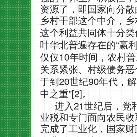
资源了，即国家向分散
乡村干部这个中介，乡
这个利益共同体十分类
“
叶华北普遍存在的
赢
10
仅仅
年时间，农村普
关系紧张、村级债务恶
20
90
于到
世纪
年代，解
”[2]
中之重
。
21
进入
世纪后，党
业税和专门面向农民收
完成了工业化，国家财