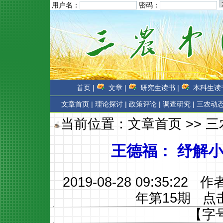
用户名：
密码：
首页 |
文章 |
研究生读书 |
本科生读书
文章首页
|
理论探讨 |
政策评论 |
调查研究 |
三农动态
当前位置：
文章首页
>>
三
王德福： 纾解
2019-08-28 09:35:22 
年第15期
点
【字