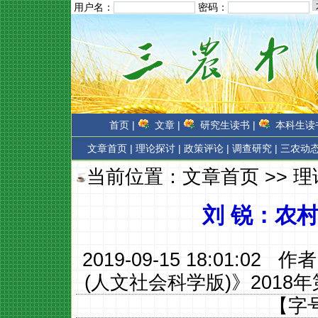
用户名：
密码：
首页 |
文章 |
研究生读书 |
本科生读书
文章首页
|
理论探讨 |
政策评论 |
调查研究 |
三农动态
当前位置：
文章首页
>>
理
刘 锐：农
2019-09-15 18:01:02 作
(人文社会科学版)》2018
【字