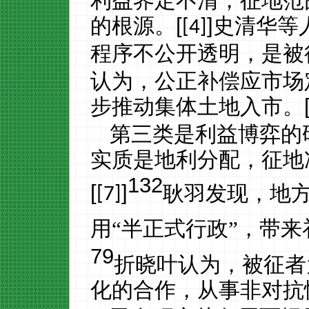
利益界定不清，征地范
的根源。
[
]
史清华等
[4]
程序不公开透明，是被
认为，
公正补偿应市场
步推动集体土地入市。
第三类是利益博弈的
实质是地利分配，征地
132
[
]
耿羽发现，地
[7]
用“半正式行政”，带
79
折晓叶认为，被征者
化的合作，从事非对抗