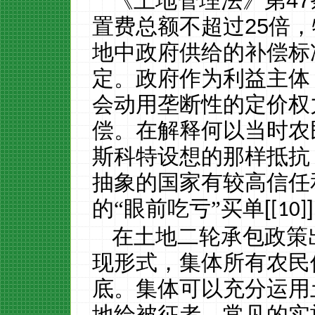
《土地管理法》第
47
置费总额不超过
25
倍，
地中政府供给的补偿标
定。政府作为利益主体
会动用垄断性的定价权
偿。在解释何以当时农
斯科特设想的那样抵抗
抽象的国家有较高信任
的“眼前吃亏”买单
[
]
[10]
在土地二轮承包政策
现形式，集体所有农民
底。集体可以充分运用
地给被征者。常见的实