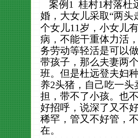
案例
1
桂村
1
村落杜
婚，大女儿采取
“
两头
个女儿
11
岁，小女儿
病，不能干重体力活
务劳动等轻活是可以
带孩子，那么夫妻两
班。但是杜远登夫妇
养
2
头猪，自己吃一头
担，带不了小孩。也
好招呼，说深了又不
稀罕，管又不好管，
在
。