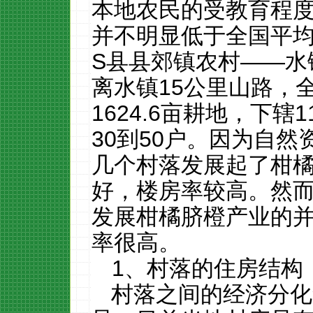
本地农民的受教育程
并不明显低于全国平
S
县县郊镇农村
——
水
离水镇
15
公里山路，
1624.6
亩耕地，下辖
1
30
到
50
户。因为自然
几个村落发展起了柑
好，楼房率较高。然
发展柑橘脐橙产业的
率很高。
1
、村落的住房结构
村落之间的经济分化