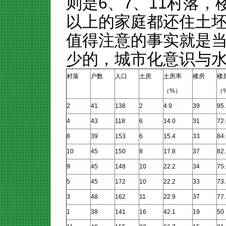
则是
6
、
7
、
11
村落，
以上的家庭都还住土
值得注意的事实就是
少的，城市化意识与
村落
户数
人口
土房
土房率
楼房
楼
（
%
）
（
2
41
138
2
4.9
39
95
4
43
118
6
14.0
31
72.
8
39
153
6
15.4
33
84.
10
45
150
8
17.8
37
82.
9
45
148
10
22.2
34
75.
5
45
172
10
22.2
33
73.
3
48
162
11
22.9
37
77.
1
38
141
16
42.1
19
50