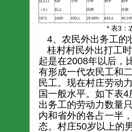
总人口
6
岁
小学
小学
初中
初中
（人）
以上
比例
比例
1671
1600
430
人
26.88%
643
人
40.19
*
表
3
：
4
、农民外出务工的
桂村村民外出打工
起是在
2008
年以后，
有形成一代农民工和
民工。现在村庄劳动
国一般水平。如下表
4
出务工的劳动力数量
内和省外的各占一半
态。村庄
50
岁以上的