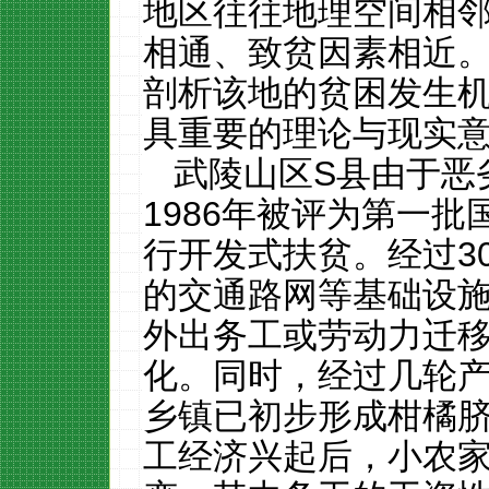
地区往往地理空间相
相通、致贫因素相近
剖析该地的贫困发生
具重要的理论与现实
武陵山区
S
县由于恶
1986
年被评为第一批
行开发式扶贫。经过
3
的交通路网等基础设
外出务工或劳动力迁
化。同时，经过几轮
乡镇已初步形成柑橘
工经济兴起后，小农