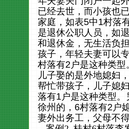
年夫妻关门闭户一起
已经去世，而小孩也
家庭，如表
5
中
1
村落
是退休公职人员，如
和退休金，无生活负
孩子，年轻夫妻可以
村落有
2
户是这种类型
儿子娶的是外地媳妇
帮忙带孩子，儿子媳
落有
1
户是这种类型。
徐州的，
6
村落有
2
户
妻外出务工，父母不
案例
2
桂村
6
村落李