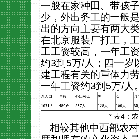
一般在家种田、带孩
少，外出务工的一般
出的方向主要有两大
在北京服装厂打工，
工工资较高，一年工
约
3
到
5
万
/
人；四十岁
建工程有关的重体力
一年工资约
3
到
5
万
/
人
总人口
户数
外出务工
男
女
县
1671
人
486
户
237
人
128
人
109
人
35
*
表
4
：农
相较其他中西部农村