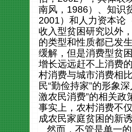
南风，
1986
）、知识
2001
）和人力资本论
收入型贫困研究以外
的类型和性质都已发
缓解，但是消费型贫
增长远远赶不上消费
村消费与城市消费相
民
“
勤俭持家
”
的形象深
激农民消费
”
的相关政
事实上，农村消费不
成农民家庭贫困的新
然而，不管是单一的