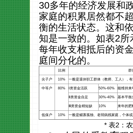
30
多年的经济发展和
家庭的积累居然都不
衡的生活状态。这和
知是一致的。如表
2
所
每年收支相抵后的资
庭间分化的。
比例
群
尖子户
10%
一般是退休职工群体（教师、工人），有
中等户
80%
Ⅰ
类资金活跃
50%-60%
能维持来
Ⅱ
类资金自足
30%-40%
基本平衡
Ⅲ
类资金稍短缺
10%
来年的肥
低保户
10%
一般是鳏寡孤独、老弱病残家庭，个体或
*
表
2
：农