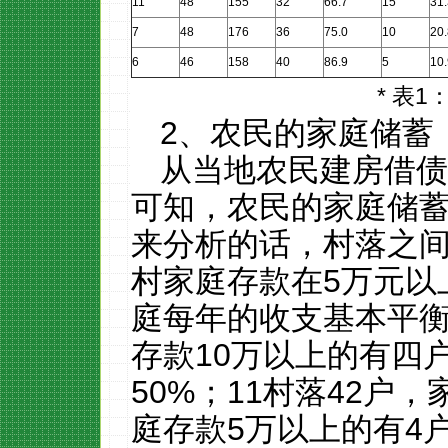
11
48
155
32
66.7
15
31.
7
48
176
36
75.0
10
20.
6
46
158
40
86.9
5
10.
*
表
1
2
、农民的家庭储蓄
从当地农民建房借
可知，农民的家庭储
来分析的话，村落之
村家庭存款在
5
万元以
庭每年的收支基本平
存款
10
万以上的有四
50%
；
11
村落
42
户，
庭存款
5
万以上的有
4