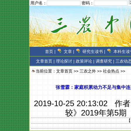
用户名：
密码：
首页 |
文章 |
研究生读书 |
本科生读书
文章首页
|
理论探讨 |
政策评论 |
调查研究 |
三农动态
当前位置：
文章首页
>>
三农之外
>>
社会热点
>>
张雪霖：家庭积累动力不足与集中连
2019-10-25 20:13:02 作
较》2019年第5期
【