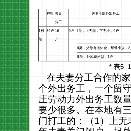
户数
夫妻
夫妻全部外出务工
分工
1
村
36
户
16
9
户
Ⅰ
类，上无老，下无小，
6
户
落
户
Ⅱ
类，父母有退休金，帮带小孩，
2
Ⅲ
类，外地媳妇型，
1
户
*
表
5
在夫妻分工合作的家
个外出务工，一个留
庄劳动力外出务工数
要少很多。在本地有
门打工的：（
1
）上无