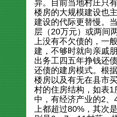
异。目前当地村庄只
楼房的大规模建设也
建设的代际更替慢。
层（
20
万元）或两间
上没有不欠债的，一
建，不够时就向亲戚
出务工四五年挣钱还
还债的建房模式。根
楼房以及有无在县市
村的住房结构，如表
1
中，有经济产业的
2
、
上都超过
80%
，其次