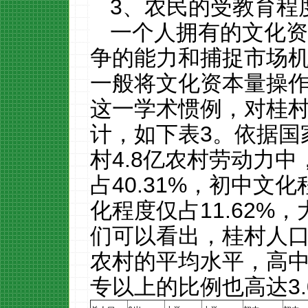
3
、农民的受教育程
一个人拥有的文化
争的能力和捕捉市场
一般将文化资本量操
这一学术惯例，对桂
计，如下表
3
。依据国
村
4.8
亿农村劳动力中
占
40.31%
，初中文化
化程度仅占
11.62%
，
们可以看出，桂村人
农村的平均水平，高
专以上的比例也高达
3