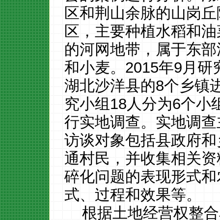
区和荆山余脉的山岗丘
区，主要种植水稻和油
的河网地带，属于东部
和小麦。
2015
年
9
月研
湖北沙洋县的
8
个乡镇
究小组
18
人分为
6
个小
行实地调查。实地调查
访谈对象包括县政府和
通村民，并收集相关资
碎化问题的表现形式和
式、过程和效果等。
根据土地经营权整合