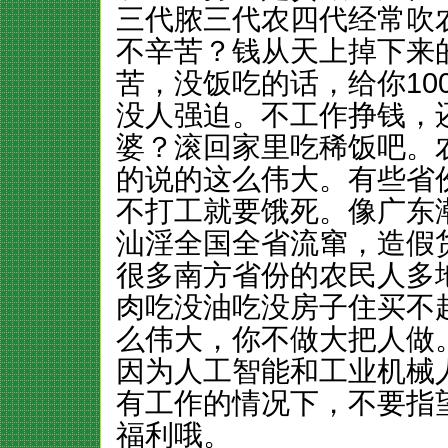
三代脓三代农四代经常吹
不辛苦？钱从天上掉下来
苦，没饭吃的话，给你10
没人强迫。不工作挣钱，
婆？滚回家里吃稀饭吧。
的说的这么伟大。有些省
不打工就要饿死。像广东
汕淫全国全省流窜，造假
很多南方省份的农民人多
肉吃没油吃没房子住买不
么伟大，你不做大把人做
因为人工智能和工业机械
有工作的情况下，不要指
福利哦。