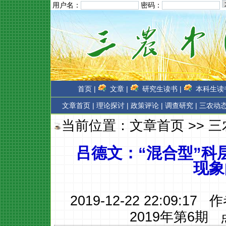
用户名：
密码：
首页 |
文章 |
研究生读书 |
本科生读书
文章首页
|
理论探讨 |
政策评论 |
调查研究 |
三农动态
当前位置：
文章首页
>>
三
吕德文：“混合型”科
现象
2019-12-22 22:09:17 
2019年第6期
点