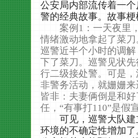
公安局内部流传着一个
警的经典故事。故事梗
案例
1
：一天夜里
情绪激动地拿起了菜刀
巡警近半个小时的调解
下了菜刀。巡警见状先
行二级接处警。可是，
非警务活动，就姗姗来
皆非：夫妻俩倒是和好
任，
“
有事打
110”
是假
可见，巡警大队建
环境的不确定性增加了