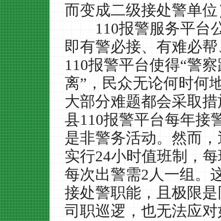
而变成二级接处警单位
110
报警服务平台
即有警必接、有难必帮
110
报警平台使得
“
警察
离
”
，民众无论何时何
大部分难题都会采取措
县
110
报警平台每年接
是非警务活动。然而，
实行
24
小时值班制，每
每次出警需
2
人一组。
接处警职能，且极限是
司职巡逻，也无法应对