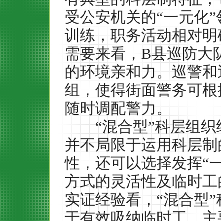
受公安机关的
“
一元化
”
训练，职务活动相对明
需要来看，
B
县巡防大
的环境亲和力。巡警和
组，使得街面警务可根
随时调配警力。
“
混合型
”
科层组织
并不局限于运用科层制
性，还可以选择发挥
“
方式的灵活性及临时工
实证经验看，
“
混合型
”
于有效吸纳临时工，主