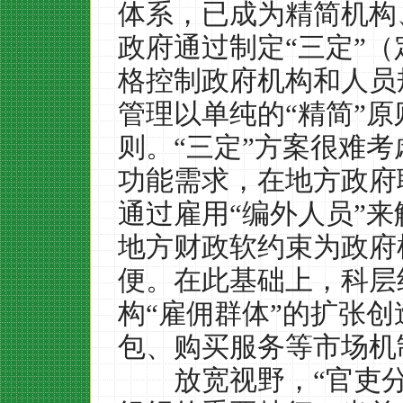
体系，已成为精简机构
政府通过制定
“
三定
”
（
格控制政府机构和人员
管理以单纯的
“
精简
”
原
则。
“
三定
”
方案很难考
功能需求，在地方政府
通过雇用
“
编外人员
”
来
地方财政软约束为政府
便。在此基础上，科层
构
“
雇佣群体
”
的扩张创
包、购买服务等市场机
放宽视野，
“
官吏