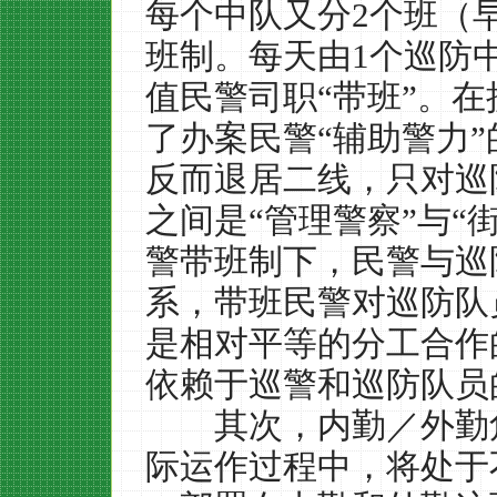
每个中队又分
2
个班（
班制。每天由
1
个巡防
值民警司职
“
带班
”
。在
了办案民警
“
辅助警力
”
反而退居二线，只对巡
之间是
“
管理警察
”
与
“
警带班制下，民警与巡
系，带班民警对巡防队
是相对平等的分工合作
依赖于巡警和巡防队员
其次，内勤／外勤
际运作过程中，将处于