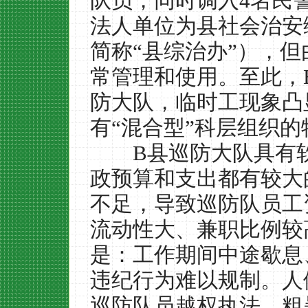
队员，同时调入
4
名民
法人单位为县社会治安
简称
“
县综治办
”
），但
常管理和使用。至此，
防大队，临时工现象凸
有
“
混合型
”
科层组织的
B
县巡防大队具有
政预算和支出都有较大
不足，导致巡防队员工
流动性大、兼职比例较
是：工作期间中途歇息
违纪行为难以规制。人
巡防队员越权执法、粗