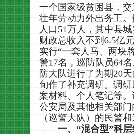
一个国家级贫困县，交
壮年劳动力外出务工。
人口
51
万人，其中县城
财政总收入不到
6.5
亿
实行
“
一套人马、两块
警
17
名，巡防队员
64
名
防大队进行了为期
20
天
旬作了补充调研。调研
案材料、个人笔记等。
公安局及其他相关部门
（巡警大队）的民警和
一、
“
混合型
”
科层