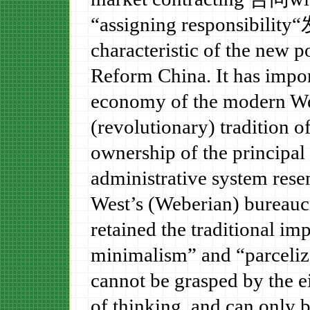
“
assigning
responsibility
“
characteristic of the new 
Reform
China
. It has impo
economy of the modern Wes
(revolutionary) tradition of
ownership of the principal
administrative system res
West’s (Weberian) bureaucra
retained the traditional im
minimalism” and “parcelize
cannot be grasped by the e
of thinking, and can only 