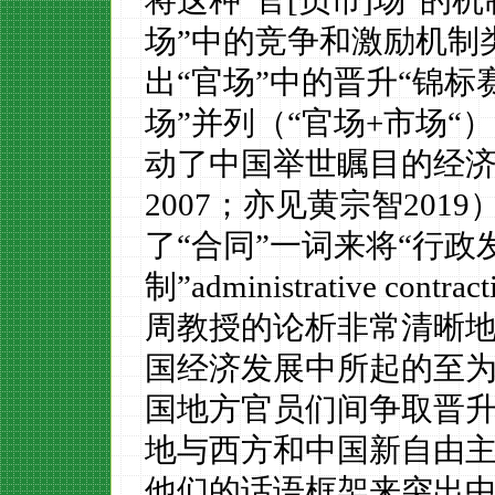
将这种“官
[
员市
]
场”的机
场”中的竞争和激励机制
出“官场”中的晋升“锦标
场”并列（“官场
+
市场“
动了中国举世瞩目的经
2007
；亦见黄宗智
2019
了“合同”一词来将“行政
制”
administrative contrac
周教授的论析非常清晰
国经济发展中所起的至
国地方官员们间争取晋
地与西方和中国新自由
他们的话语框架来突出