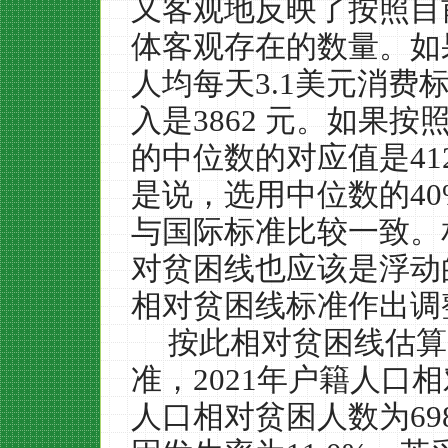
又客观地反映了按照目
体客观存在的数量。如
人均每天
3.1
美元消费
入是
3862
元。如果按
的中位数的对应值是
41
是说，选用中位数的
4
与国际标准比较一致。
对贫困线也应该是浮动
相对贫困线标准作出调
按此相对贫困线估算
准，
2021
年户籍人口相
人口相对贫困人数为
69