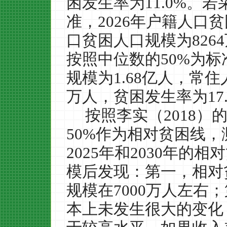
困发生率为
11.0%
。若
准，
2026
年户籍人口贫
口贫困人口规模为
8264
按照中位数的
50%
为标
规模为
1.68
亿人，常住
万人，贫困发生率为
17
按照李实（
2018
）
50%
作为相对贫困线，
2025
年和
2030
年的相对
模后发现：第一，相对
规模在
7000
万人左右；
本上未发生很大的变化