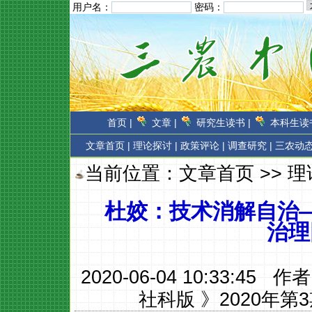
用户名：
密码：
首页 |
文章 |
研究生读书 |
本科生读书
文章首页
|
理论探讨 |
政策评论 |
调查研究 |
三农动态
当前位置：
文章首页
>>
理
杜姣：技术消解自治
治理
2020-06-04 10:33:45 作
社科版 》2020年第