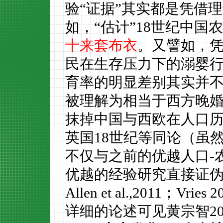
验
“证据”其实都是凭借理
如，
“估计”18世纪中
十来套布衣
。又譬如，
民在生存压力下的溺婴
育率的明显差别其实并
被理解为相当于西方晚婚的
抹掉中国与西欧在人口
英国18世纪等同论（虽
不仅与之前的优越人口-
优越的经验研究直接证伪
Allen et al.,2011
；
Vries 
详细的论述可见黄宗智
2