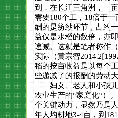
到，在长江三角洲，一
需要180个工，18倍于
酬的是纺纱环节，占约
益仅是水稻的数倍，亦
递减。这就是笔者称作（
实际（黄宗智2014.2[199
稻的按亩收益是以每个
些递减了的报酬的劳动
——妇女、老人和小孩
农业生产的“家庭化“）。
个关键动力，显然乃是人
年人均耕地3-4亩，到18