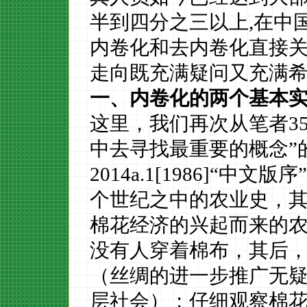
半到四分之三以上,在中
内卷化和去内卷化直接
走向既充满疑问又充满
一、内卷化的两个基本
这里，我们再次从笔者
3
中去寻找最重要的概念”
2014
a.1
[
1986]
“中文版序”
个世纪之中的农业史，
棉花经济的兴起而来的
没有人穿着棉布，其后
（丝绸的进一步推广无
层社会）；仔细观察棉花