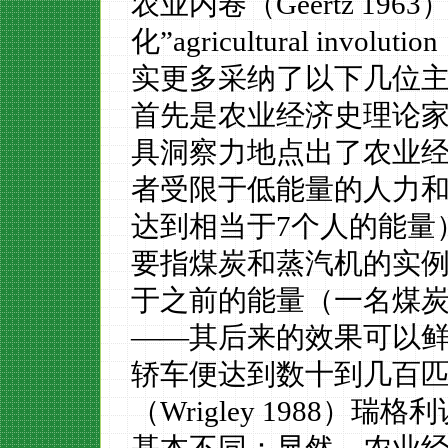
农业内卷（Geertz
1963
化”a
gricultural involution
实更多采纳了以下几位
首先是农业经济史理论
具洞察力地点出了农业
者受限于低能量的人力
达到相当于
7个人的能量
要指煤炭和蒸汽机的实
于之前的能量（一名煤
——其后来的效果可以
轿车便达到数十到几百
（Wrigley
1988
）瑞格利