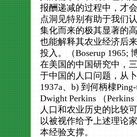
报酬递减的过程中，才
点洞见特别有助于我们
集化而来的极其显著的
也能解释其农业经济后
投入。（Bose
rup 1965;
在美国的中国研究中，
于中国的人口问题，从
1937a
、
b)
到何柄棣
Ping-
Dwight
Perkins
（
P
erkin
人口和农业历史的比较
以被视作给予上述理论
本经验支撑。