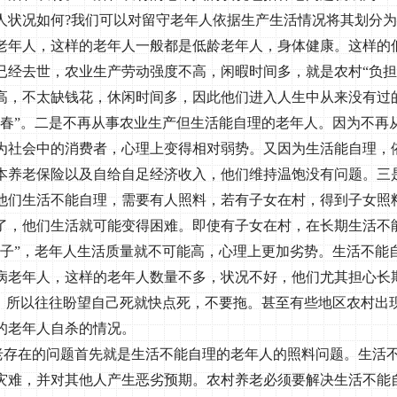
人状况如何
?
我们可以对留守老年人依据生产生活情况将其划分为
老年人，这样的老年人一般都是低龄老年人，身体健康。这样的
已经去世，农业生产劳动强度不高，闲暇时间多，就是农村“负担
高，不太缺钱花，休闲时间多，因此他们进入人生中从来没有过
二春”。二是不再从事农业生产但生活能自理的老年人。因为不再
为社会中的消费者，心理上变得相对弱势。又因为生活能自理，
本养老保险以及自给自足经济收入，他们维持温饱没有问题。三
他们生活不能自理，需要有人照料，若有子女在村，得到子女照
了，他们生活就可能变得困难。即使有子女在村，在长期生活不
孝子”，老年人生活质量就不可能高，心理上更加劣势。生活不能
病老年人，这样的老年人数量不多，状况不好，他们尤其担心长
”，所以往往盼望自己死就快点死，不要拖。甚至有些地区农村出
的老年人自杀的情况。
老存在的问题首先就是生活不能自理的老年人的照料问题。生活
灾难，并对其他人产生恶劣预期。农村养老必须要解决生活不能