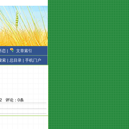
恋 |
文章索引
搜索 |
总目录 |
手机门户
2
评论：
0
条