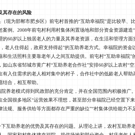
及其存在的风险
县（现为邯郸市肥乡区）前屯村首推的“互助幸福院”是比较早、
老案例。
2008
年前屯村利用村集体闲置场地和部分资金资源建造“
理的
60
岁以上独居老人的力量及其养老资源，在生活和管理方面
起，老人住得起，政府支持得起”的互助养老方式。幸福院的资金
藉和生活照料主要靠老年人之间互助提供。前屯村“互助幸福院”
，如山东省邹城市黄广村“互助养老合作社”安排
60
岁以上农村“空
在有入住需求的老人相对集中的村子，合作社中的低龄老人帮助
愿结合，相互帮助。
福院养老模式得到民政部的充分肯定，并在全国范围内积极推广
在全国很多地区“运营效果不理想，甚至部分幸福院已经空置下来
律法规、服务供给等方面都存在严重的缺位”“村集体供给能力不足
一下互助养老的优势及其存在的问题。从理论上讲，农村互助养
人，国家和村集体建幸福院，提供场地和部分资金，村庄老年人