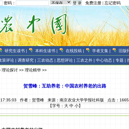
密码：
免费注册
|
忘记密码
研究生读书 |
本科生读书 |
在线投稿 |
学者文集 |
旧版怀
政策评论 |
调查研究 |
三农动态 |
思想评论 |
三农之外 |
中心动态 |
专题 |
>
理论探讨
>>
理论精华
>>
贺雪峰：互助养老：中国农村养老的出路
8 17:35:03 作者：
贺雪峰
来源：
南京农业大学学报社科版
点击：
1665
【字号：
大
中
小
】