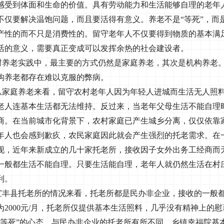
感受到体面和生命的价值。具有劳动能力和生活能够自理的老年
不仅要解决温饱问题，而且要活得有意义。养老不是“等死”，而
产性的而不只是消费性的。留守老年人不仅要得到物质的基本满
活的意义，需要真正变成可以发挥余热的社会建设者。
村养老实践中，最主要的方式仍然是家庭养老，其次是机构养老
构养老都存在难以克服的弊病。
从家庭养老来看，留守农村老年人因为年轻人进城而生活无人照
老人连基本生活都无法维持。反过来，当老年父母生活不能自理
商。在当前城市化背景下，农村家庭已产生城乡分离，仅仅依靠
年人也会感到歉疚，农民家庭因此就会产生强烈的托老需求。在
现，近年来新成立的几十家托老所，接收因子女外出务工经商而
一般都生活不能自理。只要生活能自理，老年人就仍然生活在村
利。
宜丰县托老所的情况来看，托老所都是民办非企业，接收的一般
为
2000
元
/
月，托老所仅提供基本生活照料，几乎没有精神上的慰
“等死”的心态。与民办非企业的托老所有所不同，乡镇幸福院基