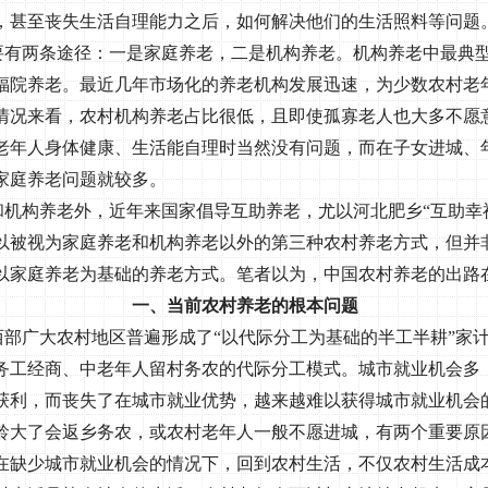
，甚至丧失生活自理能力之后，如何解决他们的生活照料等问题
要有两条途径：一是家庭养老，二是机构养老。机构养老中最典
福院养老。最近几年市场化的养老机构发展迅速，为少数农村老
情况来看，农村机构养老占比很低，且即使孤寡老人也大多不愿
老年人身体健康、生活能自理时当然没有问题，而在子女进城、
家庭养老问题就较多。
和机构养老外，近年来国家倡导互助养老，尤以河北肥乡“互助幸
以被视为家庭养老和机构养老以外的第三种农村养老方式，但并
以家庭养老为基础的养老方式。笔者以为，中国农村养老的出路
一、当前农村养老的根本问题
西部广大农村地区普遍形成了“以代际分工为基础的半工半耕”家
务工经商、中老年人留村务农的代际分工模式。城市就业机会多
获利，而丧失了在城市就业优势，越来越难以获得城市就业机会
龄大了会返乡务农，或农村老年人一般不愿进城，有两个重要原
在缺少城市就业机会的情况下，回到农村生活，不仅农村生活成