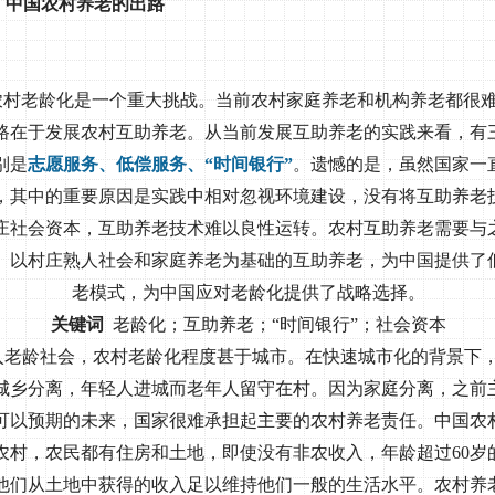
：中国农村养老的出路
农村老龄化是一个重大挑战。当前农村家庭养老和机构养老都很
路在于发展农村互助养老。从当前发展互助养老的实践来看，有
别是
志愿服务、低偿服务、“时间银行”
。遗憾的是，虽然国家一
，其中的重要原因是实践中相对忽视环境建设，没有将互助养老
庄社会资本，互助养老技术难以良性运转。农村互助养老需要与
。以村庄熟人社会和家庭养老为基础的互助养老，为中国提供了
老模式，为中国应对老龄化提供了战略选择。
关键词
老龄化；互助养老；“时间银行”；社会资本
入老龄社会，农村老龄化程度甚于城市。在快速城市化的背景下
城乡分离，年轻人进城而老年人留守在村。因为家庭分离，之前
可以预期的未来，国家很难承担起主要的农村养老责任。中国农
农村，农民都有住房和土地，即使没有非农收入，年龄超过
60
岁
他们从土地中获得的收入足以维持他们一般的生活水平。农村养