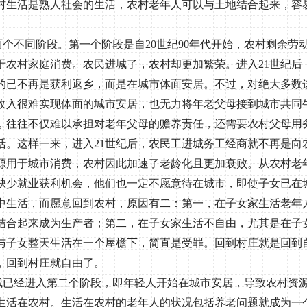
村生活是熟人社会的生活，农村老年人可以与土地结合起来，容
两个不同阶段。第一个阶段是自
20
世纪
90
年代开始，农村剩余劳
于农村家庭消费。农民进城了，农村却更加繁荣。进入
21
世纪后
的已不再是获利返乡，而是在城市体面安居。不过，对绝大多数
收入很难实现体面的城市安居，也无力将年老父母接到城市共同
，往往不仅难以承担对老年父母的赡养责任，还需要农村父母用
活。这样一来，进入
21
世纪后，农民工进城务工经商就不再是向
源用于城市消费，农村因此加速了老龄化且更加衰败。从农村老
缺少就业获利机会，他们也一定不愿意待在城市，即使子女已在
中生活，而愿意回到农村，原因有二：第一，在子女家生活老年
结合起来成为生产者；第二，在子女家生活不自由，尤其是在子
与子女整天生活在一个屋檐下，简直是受罪。回到村庄就是回到
，回到村庄就自由了。
城已经进入第二个阶段，即年轻人开始在城市安居，导致农村资
生活在农村。生活在农村的老年人的状况包括养老问题就成为一