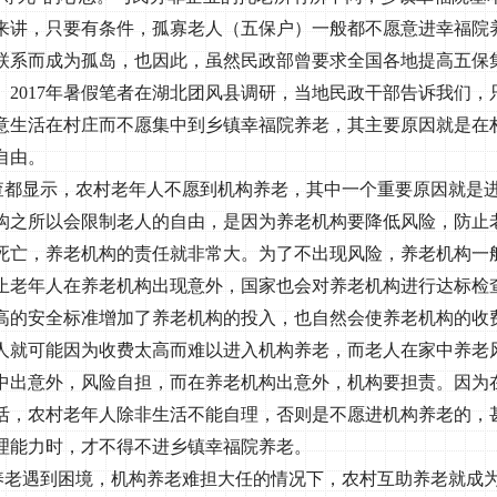
来讲，只要有条件，孤寡老人（五保户）一般都不愿意进幸福院
联系而成为孤岛，也因此，虽然民政部曾要求全国各地提高五保
。
2017
年暑假笔者在湖北团风县调研，当地民政干部告诉我们，
意生活在村庄而不愿集中到乡镇幸福院养老，其主要原因就是在
自由。
查都显示，农村老年人不愿到机构养老，其中一个重要原因就是
构之所以会限制老人的自由，是因为养老机构要降低风险，防止
死亡，养老机构的责任就非常大。为了不出现风险，养老机构一
止老年人在养老机构出现意外，国家也会对养老机构进行达标检
高的安全标准增加了养老机构的投入，也自然会使养老机构的收
人就可能因为收费太高而难以进入机构养老，而老人在家中养老
中出意外，风险自担，而在养老机构出意外，机构要担责。因为
活，农村老年人除非生活不能自理，否则是不愿进机构养老的，
理能力时，才不得不进乡镇幸福院养老。
养老遇到困境，机构养老难担大任的情况下，农村互助养老就成