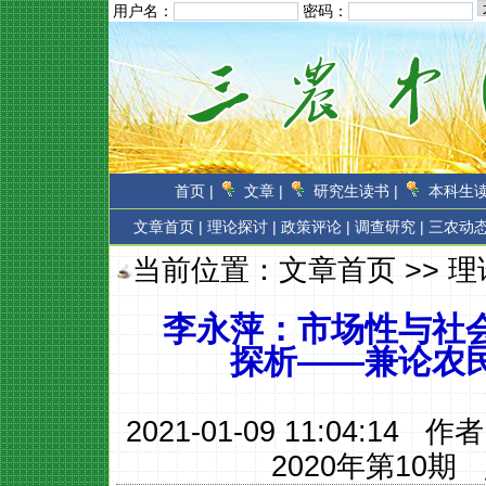
用户名：
密码：
首页 |
文章 |
研究生读书 |
本科生读
文章首页
|
理论探讨 |
政策评论 |
调查研究 |
三农动态
当前位置：
文章首页
>>
理
李永萍：市场性与社
探析——兼论农
2021-01-09 11:04:14 作
2020年第10期