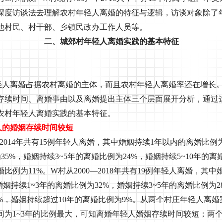
深度访谈法去理解农村年轻人离婚的特征与逻辑，访谈对象除了
他村民、村干部、乡镇民政办工作人员等。
二、城郊村年轻人离婚实践的基本特征
轻人离婚占据农村离婚的主体，而且农村年轻人离婚率还在增长
存续时间、离婚事由以及离婚提出主体三个层面展开分析，通过
农村年轻人离婚实践的基本特征。
人的婚姻存续时间较短
2014
年共有
15
例年轻人离婚，其中婚姻持续
1
年以内的离婚比例
为
35%
，婚姻持续
3~5
年的离婚比例为
24%
，婚姻持续
5~10
年的离
婚比例为
11%
。
W
村从
2000
—
2018
年共有
19
例年轻人离婚，其中
婚姻持续
1~3
年的离婚比例为
32%
，婚姻持续
3~5
年的离婚比例为
2
%
，婚姻持续超过
10
年的离婚比例为
9%
。从两个村庄年轻人离婚
间为
1~3
年的比例最大，可知离婚年轻人婚姻存续时间较短；两