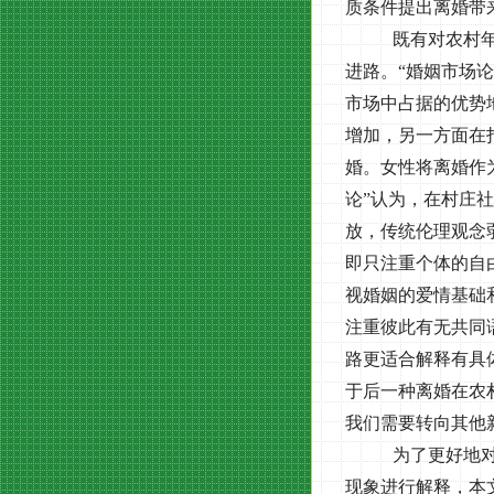
质条件提出离婚带
既有对农村年
进路。“婚姻市场
市场中占据的优势
增加，另一方面在
婚。女性将离婚作
论”认为，在村庄
放，传统伦理观念
即只注重个体的自
视婚姻的爱情基础
注重彼此有无共同
路更适合解释有具
于后一种离婚在农
我们需要转向其他
为了更好地
现象进行解释，本