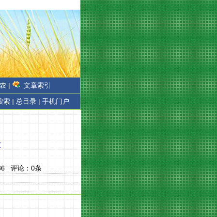
农 |
文章索引
搜索 |
总目录 |
手机门户
适
86
评论：
0
条