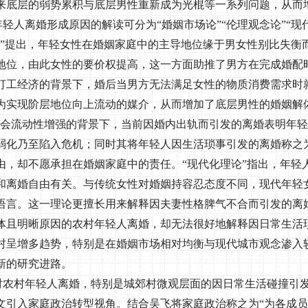
来底层的弱势累积与底层男性重新成为光棍等一系列问题，从而
轻人离婚形成原因的解读可分为“婚姻市场论”“伦理观念论”“现
论”提出，年轻女性在婚姻家庭中的主导地位缘于男女性别比失衡
地位，由此女性的要价权提高，这一方面助推了男方在完成婚配
打工经济的背景下，婚后当男方无法满足女性的物质消费需求时
为实现阶层地位向上流动的媒介，从而增加了底层男性的婚姻解
社会流动性增强的背景下，当前因婚内出轨而引发的离婚表明年
弱化乃至陷入危机；同时其将年轻人因生活琐事引发的离婚称之为
由，却不愿承担在婚姻家庭中的责任。“现代化理论”指出，年轻
和离婚自由有关。与传统女性对婚姻持容忍态度不同，现代年轻
语言。这一理论更擅长用来解释因夫妻性格脾气不合而引发的离
体且明晰原因的农村年轻人离婚，却无法很好地解释因日常生活
村呈增多趋势，特别是在婚姻市场相对均衡与现代城市观念渗入
新的研究进路。
对农村年轻人离婚，特别是城郊村微观层面的因日常生活碰撞引
文引入家庭政治转型视角。结合吴飞将家庭政治称之为“为各成员