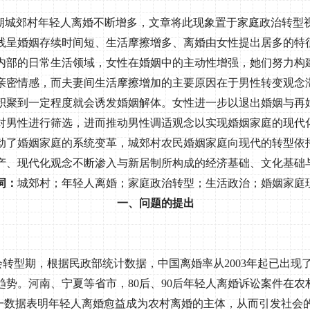
期城郊村年轻人离婚不断增多，文章将此现象置于家庭政治转型
践呈婚姻存续时间短、生活摩擦增多、离婚由女性提出居多的特
内部的日常生活领域，女性在婚姻中的主动性增强，她们努力构
亲密情感，而夫妻间生活摩擦增加的主要原因在于男性转变观念
积聚到一定程度就会诱发婚姻解体。女性进一步以退出婚姻与再
对男性进行筛选，进而推动男性调适观念以实现婚姻家庭的现代
动了婚姻家庭的系统变革，城郊村农民婚姻家庭向现代的转型依
产、现代化观念不断渗入与新居制所构成的经济基础、文化基础
词：
城郊村；年轻人离婚；家庭政治转型；生活政治；婚姻家庭
一、问题的提出
会转型期，根据民政部统计数据，中国离婚率从
2003
年起已出现
趋势。河南、宁夏等省市，
80
后、
90
后年轻人离婚诉讼案件在农
一数据表明年轻人离婚愈益成为农村离婚的主体，从而引发社会