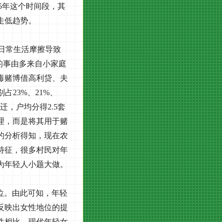
5
年这个时间段，其
走低趋势。
日常生活摩擦导致
的事由多来自小家庭
毒赌博借高利贷、夫
别占
23%
、
21%
、
迁，户均分得
2.5
套
理，而是将其用于赌
的分析得知，现在农
特征，很多村民对年
为年轻人小题大做。
位。由此可知，年轻
反映出女性地位的提
性相比，现代年轻女