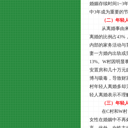
婚姻存续时间
1~3
中
3
年成为重要的
（二）年轻
从离婚事由
离婚的比例占
43%
内部的家务活动与
妻一方婚内出轨或
13%
。
W
村因明显
安置房和几十万元
博与吸毒，导致财
村年轻人离婚多却
轻人离婚表示不理
（三）年轻
在
C
村和
W
村
女性在婚姻中不再
高。此外，女性主