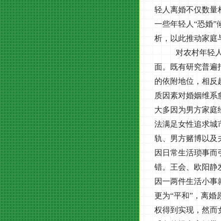
轻人离婚不仅数量
一些年轻人“恐婚
析，以此推动家庭
对农村年轻
面。既有研究普遍
的依附地位，相反
质因素对婚姻维系
大多因为男方家庭
法满足女性追求城
轨、男方赌博以及
因日常生活琐事而
错。王会、欧阳静
因一两件生活小事
更为“平和”，离
权得到实现，然而