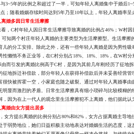
年与
3~5
年的比例之和超过了一半，可知年轻人离婚集中于婚后
1~
节点；随着婚姻存续时间达到
5
年乃至
10
年以上，年轻人离婚率呈
人离婚多因日常生活摩擦
来看，
C
村年轻人因日常生活摩擦导致离婚的比例占
46%
；
W
村因
，可知两个村庄年轻人离婚的主要类型为生活摩擦型。生活摩擦
育儿的分工安排。除此之外，还有一些年轻人离婚是因为男性吸
男性懒惰不务正业等，在
C
村分别占
18%
、
18%
、
18%
，在
W
村分
事由而引发的离婚比例高于
C
村，是因为其前几年刚经历了征地拆
的征地拆迁补偿款，部分年轻人在获得补偿款后并未妥善经营管
富很快被挥霍一空，小家庭也随之破裂。通过对年轻人离婚事由
无明显而激烈的矛盾。日常生活摩擦具有细小琐碎与比较模糊的
解，因为在上一代人的观念里生活摩擦犯不上离婚，他们据此认
人离婚由女方提出居多
，女方提出离婚的比例分别占
80%
和
82%
，女方占据离婚主导地
处于弱势地位，她们日益积极主动地表达对婚姻生活的态度，这
动提出离婚意味着她们不愿再像父母辈一样凑合将就。与传统女