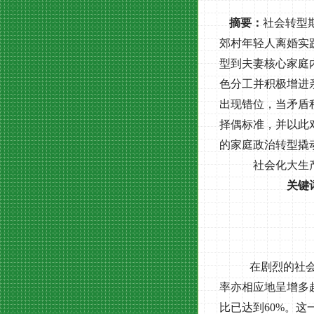
摘要：
社会转型
郊村年轻人离婚实
型到夫妻核心家庭
色分工并积极增进
出现错位，当矛盾
择偶标准，并以此
的家庭政治转型撬
社会化大生
关键
在剧烈的社
率亦相应地呈增多
比已达到
60%
。这