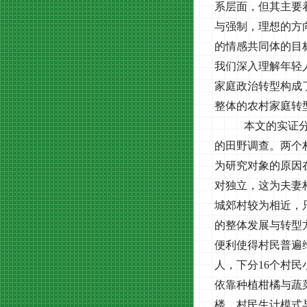
系层面，但其主要
与强制，理想的方
的情感共同体的目
我们深入理解年轻
家庭政治转型构成
整体的农村家庭转
本文的实证
的田野调查。两个
为研究对象的原因
对独立，这为夫妻
城郊村较为相近，
的整体发展与转型
便利使得村民普遍
人，下分
16
个村民
依靠种植柑橘与蔬
楼，村民生计模式