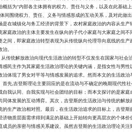
治概括为“内部各主体拥有的权力、责任与义务，以及在此基础上
个体间围绕权力、责任、义务与情感形成的互动关系，及对此做出
涵是在城镇化与务工经济的背景下，农村家庭政治的内容从生产
统家庭政治的主体主要发生在纵向的子代小家庭与大家庭之间不
妻之间，即家庭政治转型表现为从传统纵向伦理导向底线的生产
政治。
，从传统解放政治向现代生活政治的转型不仅发生在国家与社会
情感民主作为其家庭生活政治理论的关键内涵，是指女性与男性
政治体现了男女对平等与情感发展的追求。然而本文的生活政治
。首先
,
吉登斯理论主要回应的是在流动与不确定的晚期现代性社
成自我认同、自我实现与社会团结的目标；而本文探讨的是家庭
共同体发展的互动博弈。其次，吉登斯的生活政治与传统的解放
统的生产政治相对照。最后，在生活政治追求的目标上，吉登斯
经济物质层面需求得到满足的基础上开始转向更高层次的个体价
庭成员的亲密与情感关系建设。虽然吉登斯的生活政治理论关注