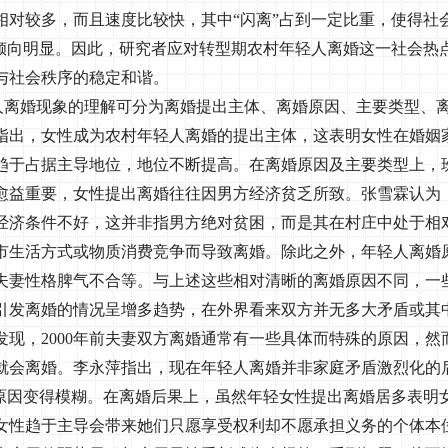
相对较多，而且速度比较快，其中“闪离”占到一定比重，使得社
”倾向明显。因此，研究者应对转型期农村年轻人离婚这一社会热
与社会秩序的稳定和谐。
人离婚现象的理解可分为离婚提出主体、离婚原因、主要类型、
指出，女性成为农村年轻人离婚的提出主体，这表明女性在婚姻
趋于占据主导地位，地位不断提高。在离婚原因及主要类型上，
愈益重要，女性提出离婚往往因男方经济贫乏所致。张雪霖认为
经济条件不好，这并非指男方绝对贫困，而是其在村庄中处于相
市生活方式或物质消费竞争而导致离婚。除此之外，年轻人离婚
夫妻性格脾气不合等。与上述这些相对清晰的离婚原因不同，一
引发离婚的情况呈增多趋势，在外界看来双方并无多大矛盾或其
发现，
2000
年前夫妻双方离婚通常有一些具体而特殊的原因，然
就会离婚。李永萍指出，现在年轻人离婚并非家庭矛盾激烈化的
婚原因变得模糊。在离婚后果上，虽然年轻女性提出离婚居多表明
女性趋于主导会带来她们只愿享受权利却不愿承担义务的个体本