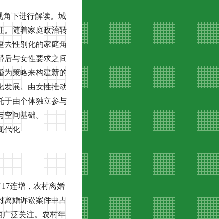
视角下进行解读。城
征。随着家庭政治转
建去性别化的家庭角
滞后与女性要求之间
婚为策略来构建新的
化发展。由女性推动
托于由个体独立参与
与空间基础。
现代化
了
17
连增，农村离婚
村离婚诉讼案件中占
的广泛关注。农村年