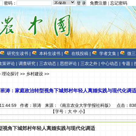
密码：
免费注册
|
忘记密码
研究生读书 |
本科生读书 |
在线投稿 |
学者文集 |
微三
政策评论 |
调查研究 |
三农动态 |
思想评论 |
三农之外 |
中心动态 |
专题 |
>
理论探讨
>>
乡村建设
>>
班涛：家庭政治转型视角下城郊村年轻人离婚实践与现代化调
 11:44:59 作者：
班涛
来源：
《南京农业大学学报社科版》
点击：
83
【字号：
大
中
小
】
型视角下城郊村年轻人离婚实践与现代化调适