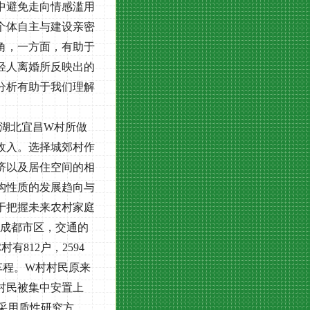
中避免走向情感滥用
个体自主与建设亲密
角，一方面，有助于
轻人离婚所反映出的
分析有助于我们理解
湖北宜昌
W
村所做
收入。选择城郊村作
济以及居住空间的相
构性质的发展趋向与
于把握未来农村家庭
成都市区，交通的
C
村有
812
户，
2594
车程。
W
村村民原来
村民被集中安置上
采用质性研究方