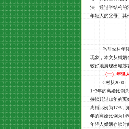
法，通过半结构的
年轻人的父母、其
当前农村年
现象，本文从婚姻
较好地展现出城郊
（一）年轻
C
村从
2000
—
1~3
年的离婚比例
持续超过
10
年的离
离婚比例为
17%
，
年的离婚比例为
14
年轻人婚姻存续时