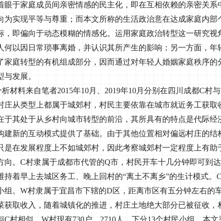
着眼于家庭成员间亲密情感的民主化，即在互相依赖的亲密关系
向为实现平等与尊重；而本文所称的生活政治意在达成家庭内部
标，即偏向于动态模糊的情感化。运用家庭政治转型这一研究视
人何以因日常琐事离婚，并认识其所产生的影响；另一方面，年
了家庭转型的有机组成部分，因而通过对年轻人婚姻家庭秩序的
型与发展。
分析材料来自笔者
2015
年
10
月、
2019
年
10
月分别在四川成都
C
村与
村庄从类型上都属于城郊村，村民主要依靠在城市就近务工获取
在于其处于从乡村向城市转型的前沿，其所具有的特点是代际经
构建新的互动模式提供了基础。由于其他位置相对偏远村庄的结
只是在发展程度上不如城郊村，因此考察城郊村一定程度上有助
方向。
C
村隶属于成都市代管的
Q
市，村民开车十几分钟即可到达
维持着早上去城区务工、晚上回村的“离土不离乡”的生计模式。
小组。
W
村隶属于宜昌市下辖的
D
区，距离市区有五分钟左右的
菜获取收入，随着城镇化的推进，村庄土地绝大部分已被征收，
与
C
村相似。
W
村现有
730
户，
2710
人，下分
13
个村民小组。本文