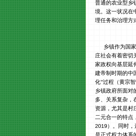
普通的农业型乡
境。这一状况在
理任务和治理方
乡镇作为国
庄社会有着密切
家政权向基层延
建帝制时期的中
化”过程（黄宗
乡镇政府所面对
多、关系复杂，
资源，尤其是村
二元合一的特点
2019
）。同时，
是正式权力体系