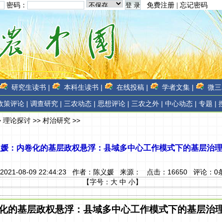
密码：
免费注册
|
忘记密码
研究生读书 |
本科生读书 |
在线投稿 |
学者文集 |
微三
政策评论 |
调查研究 |
三农动态 |
思想评论 |
三农之外 |
中心动态 |
专题 |
>
理论探讨
>>
村治研究
>>
义媛：内卷化的基层政权悬浮：县域多中心工作模式下的基层治
2021-08-09 22:44:23 作者：
陈义媛
来源：
点击：
16650
评论：
0
【字号：
大
中
小
】
化的基层政权悬浮：县域多中心工作模式下的基层治