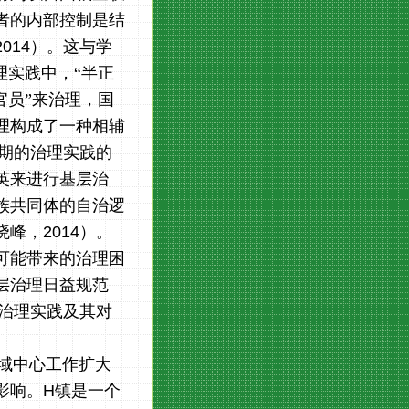
者的内部控制是结
2014
）。这与学
理实践中，“半正
官员”来治理，国
理构成了一种相辅
期的治理实践的
英来进行基层治
族共同体的自治逻
晓峰，
2014
）。
可能带来的治理困
层治理日益规范
治理实践及其对
域中心工作扩大
影响。
H
镇是一个