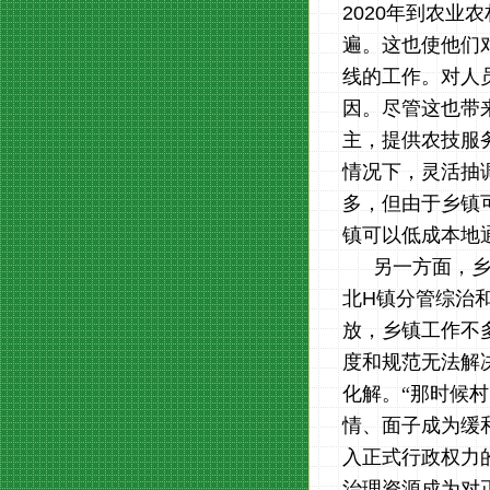
2020
年到农业农
遍。这也使他们
线的工作。对人
因。尽管这也带
主，提供农技服
情况下，灵活抽
多，但由于乡镇
镇可以低成本地
另一方面，
北
H
镇分管综治
放，乡镇工作不
度和规范无法解
化解。“那时候
情、面子成为缓
入正式行政权力
治理资源成为对