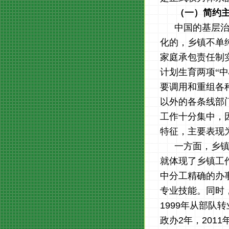
（一）简约
中国的基层
化的，乡镇不单
家庭承包责任制
计划生育两项“
要调用和重组各
以外的各条线部
工作十分集中，
特征，主要表现
一方面，乡镇
就体现了乡镇工
中分工精确的办
专业技能。同时
1999
年从部队转
政办
2
年，
2011