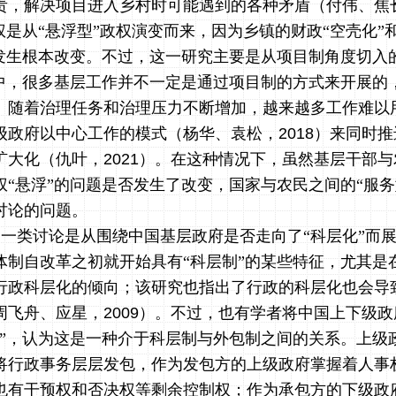
责，解决项目进入乡村时可能遇到的各种矛盾（付伟、焦
权是从“悬浮型”政权演变而来，因为乡镇的财政“空壳化”
有发生根本改变。不过，这一研究主要是从项目制角度切入
型中，很多基层工作并不一定是通过项目制的方式来开展的
。随着治理任务和治理压力不断增加，越来越多工作难以
级政府以中心工作的模式（杨华、袁松，
2018
）来同时推
扩大化（仇叶，
2021
）。在这种情况下，虽然基层干部与
权“悬浮”的问题是否发生了改变，国家与农民之间的“服务
讨论的问题。
一类讨论是从围绕中国基层政府是否走向了“科层化”而
体制自改革之初就开始具有“科层制”的某些特征，尤其是
行政科层化的倾向；该研究也指出了行政的科层化也会导
周飞舟、应星，
2009
）。不过，也有学者将中国上下级政
制”，认为这是一种介于科层制与外包制之间的关系。上级
将行政事务层层发包，作为发包方的上级政府掌握着人事
也有干预权和否决权等剩余控制权；作为承包方的下级政