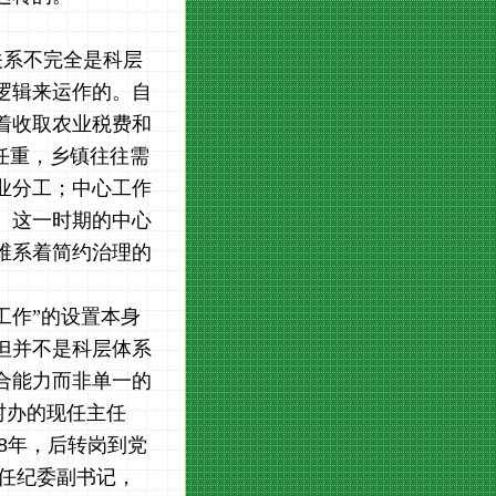
关系不完全是科层
逻辑来运作的。自
着收取农业税费和
任重，乡镇往往需
业分工；中心工作
。这一时期的中心
维系着简约治理的
工作”的设置本身
但并不是科层体系
合能力而非单一的
村办的现任主任
8
年，后转岗到党
任纪委副书记，