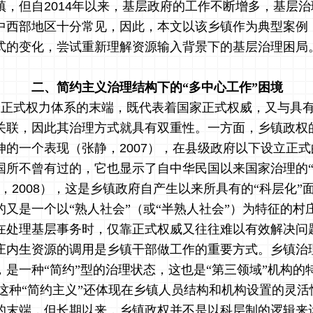
镇，但自
2014
年以来，基层政府的工作不断增多，基层治
中西部地区十分常见，因此，本文以该乡镇作为典型案例
式的变化，尝试重新理解资源输入背景下的基层治理困局
二、简约主义治理结构下的“多中心工作”困境
家正式权力体系的末端，既代表着国家正式权威，又与具
关联，因此其治理方式就具有双重性。一方面，乡镇政权
伸的一个表现（张静，
2007
），在县级政府以下设立正式
国所不曾有过的，它也显示了自中华民国以来国家治理的“
智，
2008
），这是乡镇政府自产生以来所具有的“科层化”
的又是一个以“熟人社会”（或“半熟人社会”）为特征的村
在处理基层事务时，仅靠正式权威又往往难以有效解决问
庄内生资源的调用是乡镇干部做工作的重要方式。乡镇治
，是一种“简约”型的治理状态，这也是“第三领域”机构的
这种“简约主义”还体现在乡镇人员结构和机构设置的灵活
的末端，但长期以来，乡镇政权并不是以科层制的逻辑来