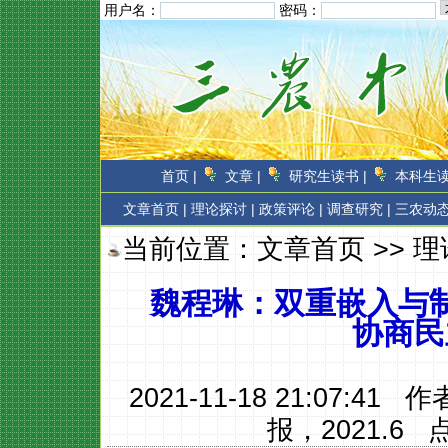
用户名：
密码：
首页 |
文章 |
研究生读书 |
本科生读
文章首页
|
理论探讨 |
政策评论 |
调查研究 |
三农动态
当前位置：
文章首页
>>
理
魏程琳：双重嵌入与
协商民
2021-11-18 21:07:41 
报，2021.6
点