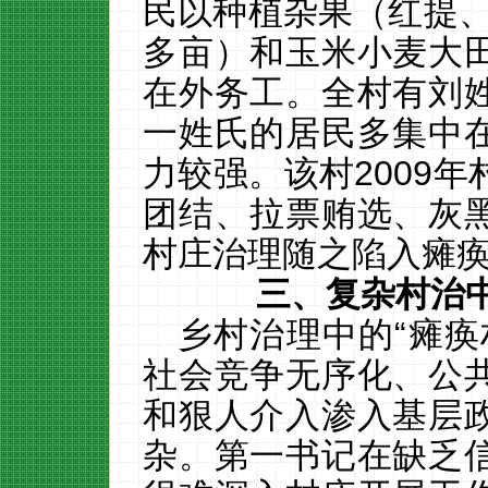
民以种植杂果（红提
多亩）和玉米小麦大
在外务工。全村有刘
一姓氏的居民多集中
力较强。该村
2009
年
团结、拉票贿选、灰
村庄治理随之陷入瘫
三、复杂村治
乡村治理中的
“瘫
社会竞争无序化、公
和狠人介入渗入基层
杂。第一书记在缺乏