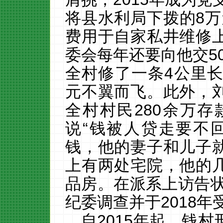
将县水利局下拨的
8
万
费用于自家私井维修
委会每年还要向他交
5
全村修了一条
4
公里
元不翼而飞。此外，
全村村民
280
余万存
说“钱被人贷走要不
钱，他的妻子和儿子
上有两处宅院，他的
品房。在派系上访告
纪委调查并于
2018
年
自
2015
年起，钱村