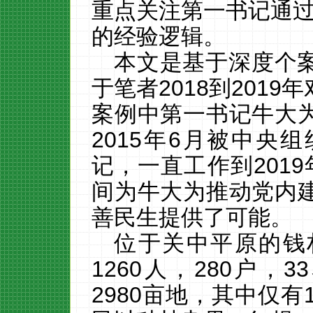
重点关注第一书记通
的经验逻辑。
本文是基于深度个
于笔者
2018
到
2019
年
案例中第一书记牛大
2015
年
6
月被中央组
记，一直工作到
2019
间为牛大为推动党内
善民生提供了可能。
位于关中平原的钱
1260
人，
280
户，
33
2980
亩地，其中仅有