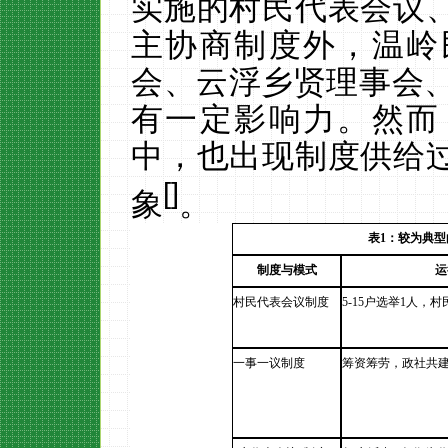
实施的村民代表会议
主协商制度外，温岭
会、云浮乡贤理事会
有一定影响力。然而
中，也出现制度供给
[
]
象
。
表
1：
较为典型
制度与模式
运
村民代表会议制度
5-15户选举1人，
村
一事一议制度
筹资筹劳，政社共