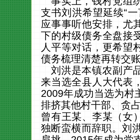
事实上，钱村党组
支书刘洪希望延续
“
应事事听他安排，尤
下的村级债务全盘接
人平等对话，更希望
债务梳理清楚再转交
刘洪是本镇农副产
来当选全县人大代表
2009
年成功当选为村
排挤其他村干部、贪
曾有王某、李某（女
独断蛮横而辞职。刘
肩挑，
2015
年成为党