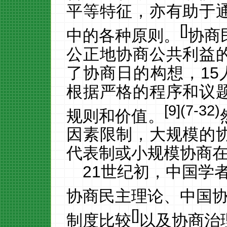
平等特征，亦有助于
[
]
中的各种原则。
协商
公正地协商公共利益
了协商日的构想，
15
根据严格的程序和议
[
9
](7-32)
规则和价值。
因素限制，大规模的
代表制或小规模协商
21
世纪初，中国学
协商民主理论
、中国
[
]
制度比较
以及协商治