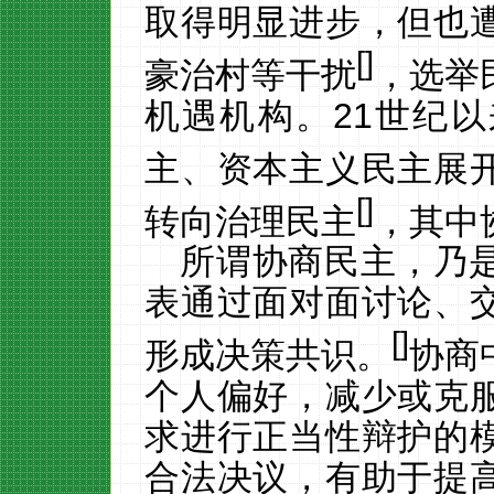
取得明显进步，但也
[
]
豪治村等干扰
，选举
机遇机构。
21
世纪以
主、资本主义民主展
[
]
转向治理民主
，其中
所谓协商民主，乃
表通过面对面讨论、
[
]
形成决策共识。
协商
个人偏好，减少或克
求进行正当性辩护的
合法决议，有助于提