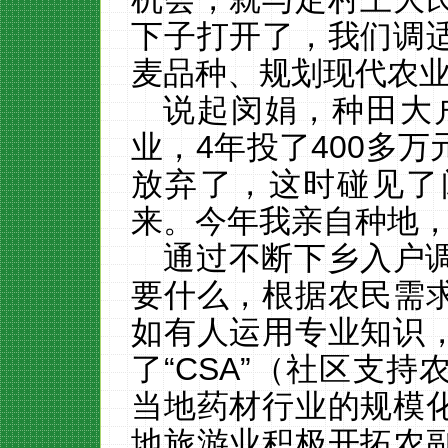
下子打开了，我们调
麦品种、规划现代农
说起闵娟，种田大
业，
4
年投了
400
多万
放弃了，这时碰见了
来。今年我亲自种地，
通过不断下乡入户
要什么，根据农民需
如有人运用专业知识
了
“
CSA
”（社区支持
当地药材行业的规模
地旅游业积极开拓农