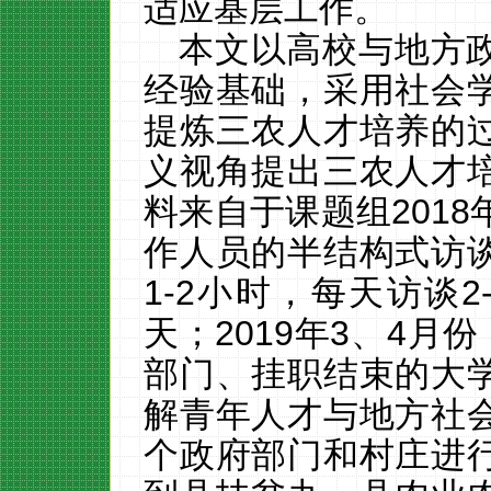
适应基层工作。
本文以高校与地方
经验基础，采用社会
提炼三农人才培养的
义视角提出三农人才
料来自于课题组
2018
作人员的半结构式访
1-2
小时，每天访谈
2
天；
2019
年
3
、
4
月份
部门、挂职结束的大
解青年人才与地方社
个政府部门和村庄进