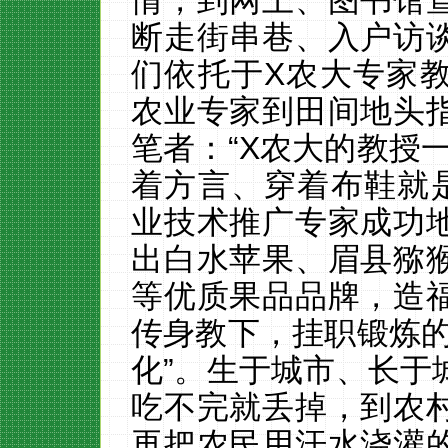
情，到网上、图书馆
断走街串巷、入户访
们依托于
X
农大专家
农业专家到田间地头
笔者：“
X
农大的教授一
着方言、穿着布鞋就
业技术推广专家成功
出白水苹果、眉县猕
等优质果品品牌，造
传身教下，挂职锻炼的
化”。生于城市、长于
吃不完就丢掉，到农
再把农民用汗水浇灌