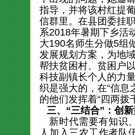
指导，并将该村红提
信群里。在县团委挂
系
2018
年暑期下乡活
大
190
名师生分做
5
组
发展规划方案，为地
帮扶贫困村、贫困户
科技副镇长个人的力
织是强大的，在“信息
的他们发挥着“四两拨
三、
“三结合”：创
新时代需要有知识
人加入三农工作者队