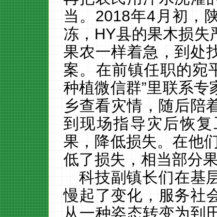
当。
2018
年
4
月初，
冻，
HY
县的果木损失
果农一样着急，到处
案。在前镇任职的宛
种植微信群”里联系专
乡查看灾情，随后陪
到现场指导灾后恢复
果，降低损失。在他
低了损失，相当部分
科技副镇长们在基
慢起了变化，服务社
从一种姿态转变为到