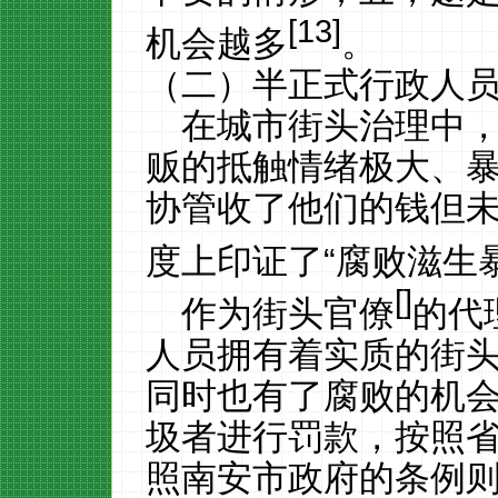
[
13
]
机会越多
。
（二）半正式行政人
在城市街头治理中
贩的抵触情绪极大、
协管收了他们的钱但
度上
印证了
“腐败滋生
[
]
作为街头官僚
的代
人员拥有着实质的街
同时也有了腐败的机
圾者进行罚款，按照省政
照南安市政府的条例则