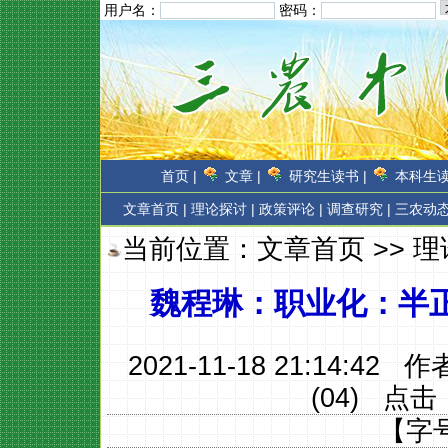
用户名：
密码：
首页 |
文章 |
研究生读书 |
本科生读
文章首页
|
理论探讨 |
政策评论 |
调查研究 |
三农动态
当前位置：
文章首页
>>
理
魏程琳：职业化：半
2021-11-18 21:14:42 
(04)
点击
【字