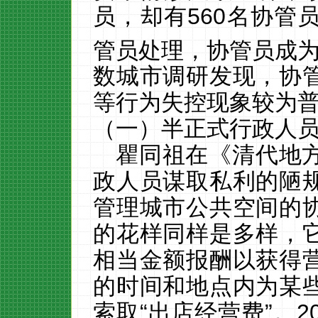
员，却有
560
名协管
管员处理，
协管员成
数城市调研发现，协
等行为失控现象较为
（一）半正式行政人
瞿同祖在《清代地
政人员谋取私利的陋
管理城市公共空间的
的花样同样是多样，
相当金额报酬以获得
的时间和地点内为某
索取
“出店经营费”。
2