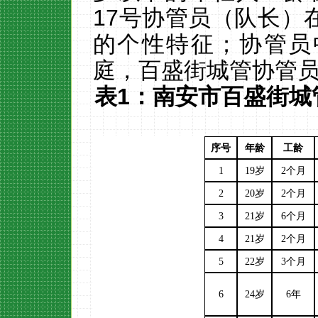
17
号协管员（队长）
的个性特征；
协管员
庭，百盛街城管
协管
表
1：
南安市百盛街
城
序号
年龄
工龄
1
19岁
2个月
2
20岁
2个月
3
21岁
6个月
4
21岁
2个月
5
22岁
3个月
6
24岁
6年