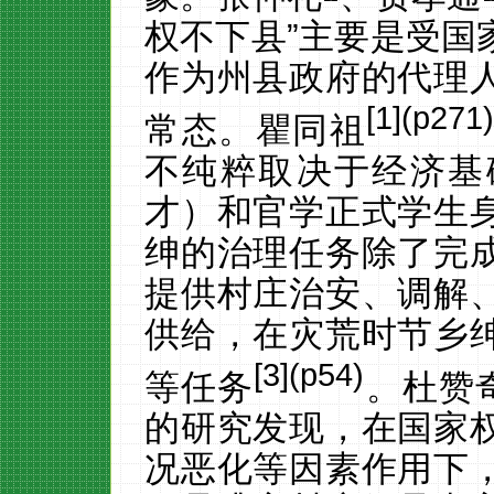
权不下县”主要是受国
作为州县政府的代理
[
1
](p271
常态。瞿同祖
不纯粹取决于经济基
才）和官学正式学生
绅的治理任务除了完
提供村庄治安、调解
供给，在灾荒时节乡
[
3
](p54)
等任务
。杜赞
的研究发现，在国家
况恶化等因素作用下