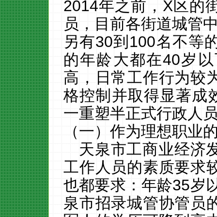
2014
年之前，
X
区的
员，目前各街道城管
另有
30
到
100
名不等
的年龄大都在
40
岁以
高，日常工作行为较
格控制并取得显著成效
一重塑半正式行政人
（一）作为理想职业
天泉市工商业经济
工作人员的素质要求
也都要求：年龄
35
岁
泉市招录城管协管员