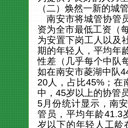
（二）焕然一新的城
南安市将城管协管
资为全市最低工资（
为安置下岗工人以及
期的年轻人，平均年
性差（几乎每个中队
如在南安市菱湖中队
4
20
人，占比
45%
；在
中，
45
岁以上的协管
5
月份统计显示，南
管员，平均年龄
41.3
岁以下的年轻人工龄