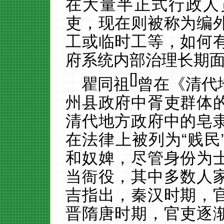
在大量半正式行政人
吏，现在则被称为编
工或临时工等，如何
府系统内部治理长期
[
]
瞿同祖
曾在《清代
州县政府中胥吏群体
清代地方政府中的皂
在法律上被列为
“贱
和奴婢，尽管身份为
当衙役，其中多数人
吉指出，秦汉时期，
晋隋唐时期，官吏逐