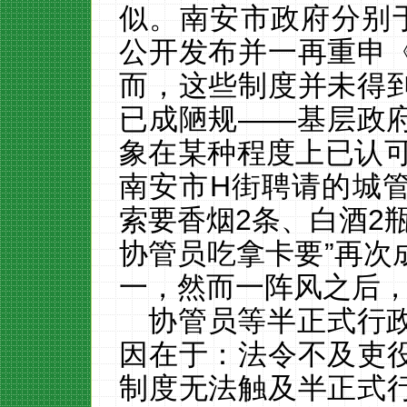
似。南安市政府分别
公开
发布并一再重申
而，这些制度并未得
已成陋规
——基层政
象在某种程度上已认
南安市
H
街聘请的城
索要香烟
2
条、白酒
2
协管员吃拿卡要”再次
一，然而一阵风之后
协管员等半正式行
因在于：法令不及吏
制度无法触及半正式