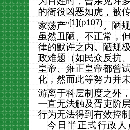
为百姓时，曾亲见许
的衙役凶恶如虎，被
[
1
](p107)
家荡产”
。陋
虽然丑陋、不正常，
律的默许之内。陋规
政难题（如民众反抗
皇帝、雍正皇帝都曾
化，然而此等努力并
游离于科层制度之外
一直无法触及胥吏阶
行为无法得到有效控
今日半正式行政人