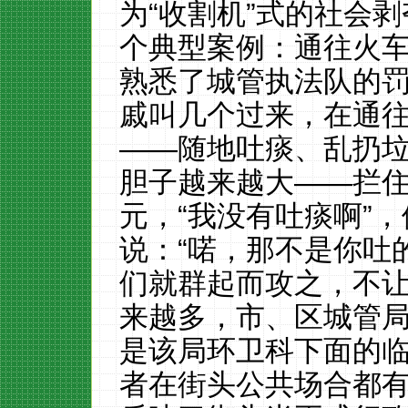
为
“收割机”式的社会
个典型案例：通往火
熟悉了城管执法队
的
戚叫几个过来，在通
——随地吐痰、乱扔
胆子越来越大——拦
元，“我没有吐痰啊”
说
：“喏
，那不是你吐
们就群起而攻之，不
来越多，市、区城管
是该局环卫科下面的
者在街头公共场合都