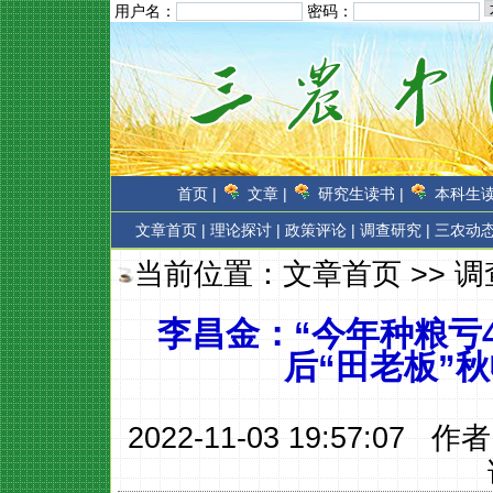
用户名：
密码：
首页 |
文章 |
研究生读书 |
本科生读
文章首页
|
理论探讨 |
政策评论 |
调查研究 |
三农动态
当前位置：
文章首页
>>
调
李昌金：“今年种粮亏40
后“田老板”
2022-11-03 19:57:07 作