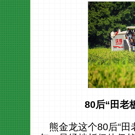
80
后
“
田老
熊金龙这个80后“田