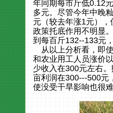
年同期每市斤低0.12
多元。尽管今年中晚籼
元（较去年涨1元），
政策托底作用不明显
到每百斤132--13
从以上分析看，即
和农业用工人员涨价
少收入在300元左右
亩利润在300---5
使没受干旱影响也很