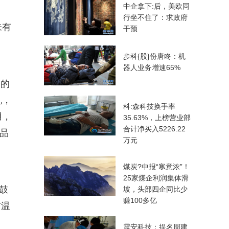
中企拿下:后，美欧同
行坐不住了：求政府
未有
干预
步科{股}份唐咚：机
器人业务增速65%
奏的
机，
科:森科技换手率
用，
35.63%，上榜营业部
合计净买入5226.22
精品
万元
煤炭?中报“寒意浓”！
25家煤企利润集体滑
鼓
坡，头部四企同比少
赚100多亿
与温
震安科技：提名周建