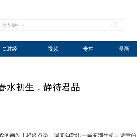
站内搜索
C财经
视频
专栏
漫画
春水初生，静待君品
静谧的画卷上轻轻点染，瞬间勾勒出一幅充满生机与诗意的