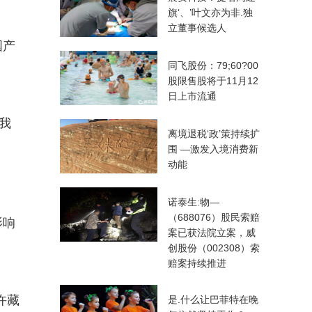
旗‘、’叶文亦为非.独
立董事候选人
国产
同飞股份：79;60?00
股限售股将于11月12
日上市流通
我
离境退税‘政’策持续扩
围 —激发入境消费新
动能
诺泰生:物—
（688076）股民索赔
影响
案已获法院立案，威
创股份（002308）索
赔案持续推进
许藏
是.什么让巴菲特在晚