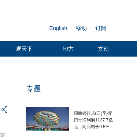
English
移动
订阅
观天下
地方
文创
专题
招商银行.前三{季}度
归母净利润1137.7亿
元，同比增长0.5%
画