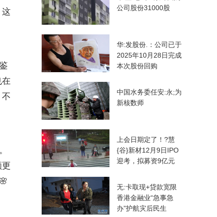
公司股份31000股
。这
华:发股份.：公司已于
2025年10月28日完成
鉴
本次股份回购
也在
中国水务委任安:永;为
，不
新核数师
上会日期定了！?慧
。
{谷}新材12月9日IPO
迎考，拟募资9亿元
颗更

无:卡取现+贷款宽限
香港金融业“急事急
办”护航灾后民生