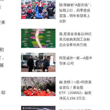
陈!果解析“A股市场”：
谈
短期上行，四季度或
震荡，明年有望再上
台阶
带来
孤;星基金准备以38亿
美元收购美国工业标
志企业希伦布兰德
初
敢，
阿里减持一家—A股半
导体:公司
展
融.资榜丨<居>同类基
金首位！黄金股
，却
ETF（159562）融资
净买入156.3万元