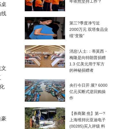
年依然坚持工作？
书桌
为线
第三?季度净亏近
2000万元 双塔食品业
绩“变脸”
消息!人士:：蒂莫西・
梅隆是向特朗普捐赠
1.3 亿美元用于军方
统文
的神秘捐赠者
复
央行今日开:展? 6000
化
亿元买断式逆回购操
作
【券商聚:焦】第一?
自豪
上海维持比亚迪电子
(00285)买入评级 料