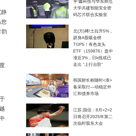
亨!鑫科技与华东师范
大学共建智能安全密
沉静
码芯片联合实验室
当您
方韵
北{方}稀!土拉升5%，
跻身A股吸金榜
TOP5！有色龙头
ETF（159876）盘中
涨近3%，日k线或已
走出 “上行台阶”
度
韩国财长称随时<准>
备采取行—动稳定外
汇和债券市场
于
越
江苏;国信：8月<2>2
日将召开2025年第二
中
次临时股东大会