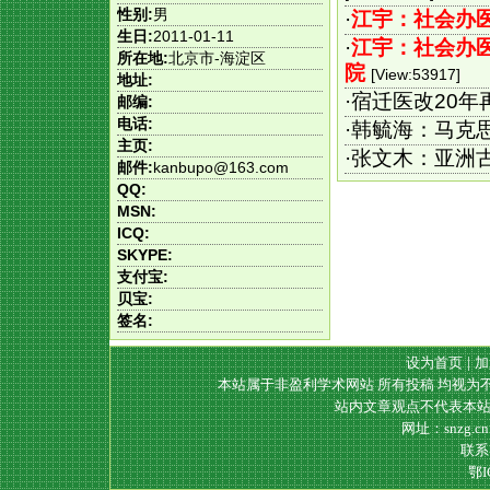
性别:
男
·
江宇：社会办
生日:
2011-01-11
·
江宇：社会办
所在地:
北京市-海淀区
院
[View:53917]
地址:
·
宿迁医改20年
邮编:
电话:
·
韩毓海：马克
主页:
·
张文木：亚洲
邮件:
kanbupo@163.com
QQ:
MSN:
ICQ:
SKYPE:
支付宝:
贝宝:
签名:
设为首页
|
加
本站属于非盈利学术网站 所有投稿 均视为
站内文章观点不代表本站
网址：snzg.c
联系电
鄂I