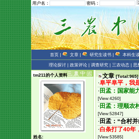
用户名：
密码：
首页 |
文章 |
研究生读书 |
本科生读
理论探讨 |
政策评论 |
调查研究 |
三农动态 |
思
文章
tm211的个人资料
[Total:965]
·
阜平阜平，我
·
田孟：国家能
[View:4260]
·
田孟：理顺农
[View:52847]
·
田孟：“合村并
·
白条打了40
姓名:
[View:53585]