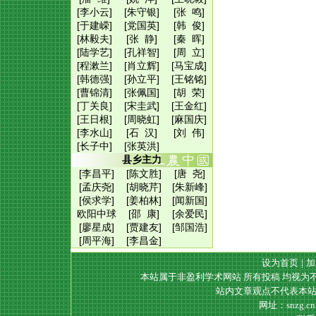
[李小云]
[朱守银]
[张 鸣]
[于建嵘]
[党国英]
[韩 俊]
[林毅夫]
[张 静]
[秦 晖]
[陆学艺]
[孔祥智]
[周 立]
[程漱兰]
[肖立辉]
[马宝成]
[韩德强]
[孙立平]
[王铭铭]
[曹锦清]
[张佩国]
[胡 荣]
[丁关良]
[宋圭武]
[王金红]
[王日根]
[周晓虹]
[麻国庆]
[李水山]
[石 汉]
[刘 伟]
[长子中]
[张英洪]
县乡主力
[李昌平]
[陈文胜]
[唐 尧]
[孟庆尧]
[胡晓芹]
[朱新峰]
[侯求学]
[姜柏林]
[闻新国]
欧阳中球
[邵 康]
[余爱民]
[廖星成]
[贾建友]
[邹国浩]
[周平海]
[李昌金]
设为首页
|
加
本站属于非盈利学术网站 所有投稿 均视为
站内文章观点不代表本站
网址：snzg.c