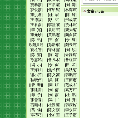
[龚春霞]
[王启梁]
[刘 涛]
[郭俊霞]
[何绍辉]
[林辉煌]
文章
[共0篇]
[李洪君]
[桂 华]
[陈 锋]
[王德福]
[耿 羽]
[邢成举]
[王君磊]
[李祖佩]
[贾林州]
[李 宽]
[袁明宝]
[龚为纲]
[李元珍]
[黄鹏进]
[陶自祥]
[陈 讯]
[王 会]
[余 练]
欧阳肃通
[孙新华]
[阳云云]
[夏柱智]
[谭林丽]
[刘 锐]
[陈 辉]
[陈 靖]
[朱静辉]
[徐嘉鸿]
[曾凡木]
[曾红萍]
[冯 小]
[余 彪]
[田 孟]
[王海娟]
[焦长权]
[吴秋菊]
[谢小芹]
[陈义媛]
[韩鹏云]
[桂晓伟]
[吴 帆]
[王丽惠]
[[管 珊]]
[周 娟]
[范成杰]
[张建雷]
[刘 倩]
[高万芹]
[印 子]
[刘 磊]
[杜 鹏]
[张雪霖]
[冯 川]
[刘 升]
[石顺林]
[杜园园]
[韩庆龄]
[葛 佳]
[陈文琼]
[李永萍]
[辛巧巧]
[徐加玉]
[王子愿]