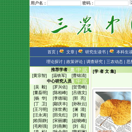
用户名：
密码：
首页 |
文章 |
研究生读书 |
本科生读
理论探讨 |
政策评论 |
调查研究 |
三农动态 |
思
推荐学者
[学 者 文 集]
[黄宗智]
[温铁军]
[曹锦清]
中心研究人员
[吴 毅]
[罗兴佐]
[贺雪峰]
[董磊明]
[陈柏峰]
[吕德文]
[杨 华]
[李德瑞]
[郭 亮]
[丁 卫]
[鄢庆丰]
[孙秋云]
[王习明]
[张世勇]
[澜 清]
[汪永涛]
[田先红]
[刘 勤]
[欧阳静]
[宋丽娜]
[赵晓峰]
[毛刚强]
[刘燕舞]
[刘 岳]
[袁 松]
[狄金华]
[魏程琳]