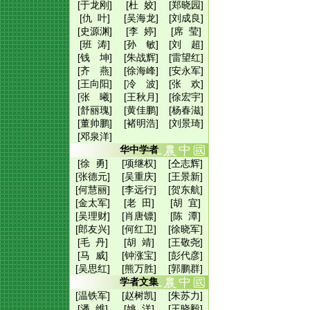
[于龙刚]
[杜 姣]
[郑晓园]
[仇 叶]
[吴海龙]
[刘成良]
[史源渊]
[李 婷]
[席 莹]
[班 涛]
[孙 敏]
[刘 超]
[钱 坤]
[朱战辉]
[雷望红]
[齐 燕]
[徐海峰]
[安永军]
[王向阳]
[冷 波]
[张 欢]
[张 曦]
[王秋月]
[徐宏宇]
[舒丽瑰]
[黄佳鹏]
[杨春滋]
[董帅鹏]
[褚明浩]
[刘景琦]
[邓泉洋]
华中学者
[徐 勇]
[项继权]
[仝志辉]
[张德元]
[吴重庆]
[王景新]
[何慧丽]
[李远行]
[贺东航]
[金太军]
[老 田]
[胡 宜]
[吴理财]
[肖唐镖]
[陈 潭]
[郎友兴]
[何红卫]
[徐晓军]
[毛 丹]
[胡 靖]
[王敬尧]
[马 威]
[钟涨宝]
[彭代彦]
[吴思红]
[熊万胜]
[郭鹏群]
学者文集
[温铁军]
[赵树凯]
[朱苏力]
[潘 维]
[姚 洋]
[王晓毅]