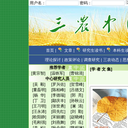
用户名：
密码：
首页 |
文章 |
研究生读书 |
本科生读
理论探讨 |
政策评论 |
调查研究 |
三农动态 |
思
推荐学者
[学 者 文 集]
[黄宗智]
[温铁军]
[曹锦清]
中心研究人员
[吴 毅]
[罗兴佐]
[贺雪峰]
[董磊明]
[陈柏峰]
[吕德文]
[杨 华]
[李德瑞]
[郭 亮]
[丁 卫]
[鄢庆丰]
[孙秋云]
[王习明]
[张世勇]
[澜 清]
[汪永涛]
[田先红]
[刘 勤]
[欧阳静]
[宋丽娜]
[赵晓峰]
[毛刚强]
[刘燕舞]
[刘 岳]
[袁 松]
[狄金华]
[魏程琳]