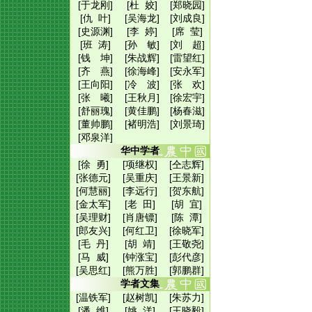
[于龙刚]
[杜 姣]
[郑晓园]
[仇 叶]
[吴海龙]
[刘成良]
[史源渊]
[李 婷]
[席 莹]
[班 涛]
[孙 敏]
[刘 超]
[钱 坤]
[朱战辉]
[雷望红]
[齐 燕]
[徐海峰]
[安永军]
[王向阳]
[冷 波]
[张 欢]
[张 曦]
[王秋月]
[徐宏宇]
[舒丽瑰]
[黄佳鹏]
[杨春滋]
[董帅鹏]
[褚明浩]
[刘景琦]
[邓泉洋]
华中学者
[徐 勇]
[项继权]
[仝志辉]
[张德元]
[吴重庆]
[王景新]
[何慧丽]
[李远行]
[贺东航]
[金太军]
[老 田]
[胡 宜]
[吴理财]
[肖唐镖]
[陈 潭]
[郎友兴]
[何红卫]
[徐晓军]
[毛 丹]
[胡 靖]
[王敬尧]
[马 威]
[钟涨宝]
[彭代彦]
[吴思红]
[熊万胜]
[郭鹏群]
学者文集
[温铁军]
[赵树凯]
[朱苏力]
[潘 维]
[姚 洋]
[王晓毅]