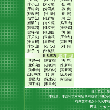
[李小云]
[朱守银]
[张 鸣]
[于建嵘]
[党国英]
[韩 俊]
[林毅夫]
[张 静]
[秦 晖]
[陆学艺]
[孔祥智]
[周 立]
[程漱兰]
[肖立辉]
[马宝成]
[韩德强]
[孙立平]
[王铭铭]
[曹锦清]
[张佩国]
[胡 荣]
[丁关良]
[宋圭武]
[王金红]
[王日根]
[周晓虹]
[麻国庆]
[李水山]
[石 汉]
[刘 伟]
[长子中]
[张英洪]
县乡主力
[李昌平]
[陈文胜]
[唐 尧]
[孟庆尧]
[胡晓芹]
[朱新峰]
[侯求学]
[姜柏林]
[闻新国]
欧阳中球
[邵 康]
[余爱民]
[廖星成]
[贾建友]
[邹国浩]
[周平海]
[李昌金]
设为首页
|
加
本站属于非盈利学术网站 所有投稿 均视为
站内文章观点不代表本站
网址：snzg.c