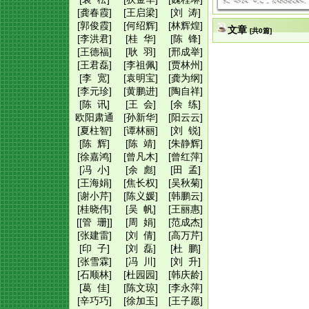
[龚春霞]
[王启梁]
[刘 涛]
[郭俊霞]
[何绍辉]
[林辉煌]
文章
[共0篇]
[李洪君]
[桂 华]
[陈 锋]
[王德福]
[耿 羽]
[邢成举]
[王君磊]
[李祖佩]
[贾林州]
[李 宽]
[袁明宝]
[龚为纲]
[李元珍]
[黄鹏进]
[陶自祥]
[陈 讯]
[王 会]
[余 练]
欧阳肃通
[孙新华]
[阳云云]
[夏柱智]
[谭林丽]
[刘 锐]
[陈 辉]
[陈 靖]
[朱静辉]
[徐嘉鸿]
[曾凡木]
[曾红萍]
[冯 小]
[余 彪]
[田 孟]
[王海娟]
[焦长权]
[吴秋菊]
[谢小芹]
[陈义媛]
[韩鹏云]
[桂晓伟]
[吴 帆]
[王丽惠]
[[管 珊]]
[周 娟]
[范成杰]
[张建雷]
[刘 倩]
[高万芹]
[印 子]
[刘 磊]
[杜 鹏]
[张雪霖]
[冯 川]
[刘 升]
[石顺林]
[杜园园]
[韩庆龄]
[葛 佳]
[陈文琼]
[李永萍]
[辛巧巧]
[徐加玉]
[王子愿]