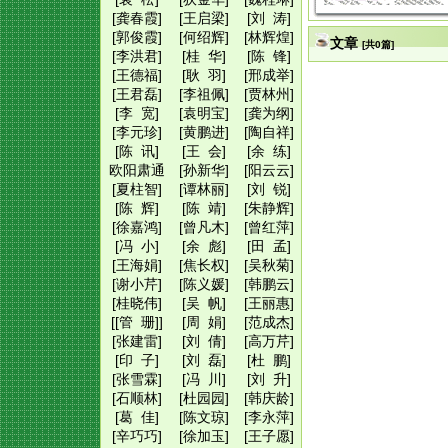
[龚春霞]
[王启梁]
[刘 涛]
[郭俊霞]
[何绍辉]
[林辉煌]
文章
[共0篇]
[李洪君]
[桂 华]
[陈 锋]
[王德福]
[耿 羽]
[邢成举]
[王君磊]
[李祖佩]
[贾林州]
[李 宽]
[袁明宝]
[龚为纲]
[李元珍]
[黄鹏进]
[陶自祥]
[陈 讯]
[王 会]
[余 练]
欧阳肃通
[孙新华]
[阳云云]
[夏柱智]
[谭林丽]
[刘 锐]
[陈 辉]
[陈 靖]
[朱静辉]
[徐嘉鸿]
[曾凡木]
[曾红萍]
[冯 小]
[余 彪]
[田 孟]
[王海娟]
[焦长权]
[吴秋菊]
[谢小芹]
[陈义媛]
[韩鹏云]
[桂晓伟]
[吴 帆]
[王丽惠]
[[管 珊]]
[周 娟]
[范成杰]
[张建雷]
[刘 倩]
[高万芹]
[印 子]
[刘 磊]
[杜 鹏]
[张雪霖]
[冯 川]
[刘 升]
[石顺林]
[杜园园]
[韩庆龄]
[葛 佳]
[陈文琼]
[李永萍]
[辛巧巧]
[徐加玉]
[王子愿]