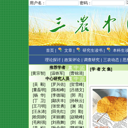
用户名：
密码：
首页 |
文章 |
研究生读书 |
本科生读
理论探讨 |
政策评论 |
调查研究 |
三农动态 |
思
推荐学者
[学 者 文 集]
[黄宗智]
[温铁军]
[曹锦清]
中心研究人员
[吴 毅]
[罗兴佐]
[贺雪峰]
[董磊明]
[陈柏峰]
[吕德文]
[杨 华]
[李德瑞]
[郭 亮]
[丁 卫]
[鄢庆丰]
[孙秋云]
[王习明]
[张世勇]
[澜 清]
[汪永涛]
[田先红]
[刘 勤]
[欧阳静]
[宋丽娜]
[赵晓峰]
[毛刚强]
[刘燕舞]
[刘 岳]
[袁 松]
[狄金华]
[魏程琳]