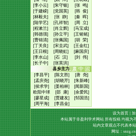
[李小云]
[朱守银]
[张 鸣]
[于建嵘]
[党国英]
[韩 俊]
[林毅夫]
[张 静]
[秦 晖]
[陆学艺]
[孔祥智]
[周 立]
[程漱兰]
[肖立辉]
[马宝成]
[韩德强]
[孙立平]
[王铭铭]
[曹锦清]
[张佩国]
[胡 荣]
[丁关良]
[宋圭武]
[王金红]
[王日根]
[周晓虹]
[麻国庆]
[李水山]
[石 汉]
[刘 伟]
[长子中]
[张英洪]
县乡主力
[李昌平]
[陈文胜]
[唐 尧]
[孟庆尧]
[胡晓芹]
[朱新峰]
[侯求学]
[姜柏林]
[闻新国]
欧阳中球
[邵 康]
[余爱民]
[廖星成]
[贾建友]
[邹国浩]
[周平海]
[李昌金]
设为首页
|
加
本站属于非盈利学术网站 所有投稿 均视为
站内文章观点不代表本站
网址：snzg.c