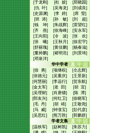
[于龙刚]
[杜 姣]
[郑晓园]
[仇 叶]
[吴海龙]
[刘成良]
[史源渊]
[李 婷]
[席 莹]
[班 涛]
[孙 敏]
[刘 超]
[钱 坤]
[朱战辉]
[雷望红]
[齐 燕]
[徐海峰]
[安永军]
[王向阳]
[冷 波]
[张 欢]
[张 曦]
[王秋月]
[徐宏宇]
[舒丽瑰]
[黄佳鹏]
[杨春滋]
[董帅鹏]
[褚明浩]
[刘景琦]
[邓泉洋]
华中学者
[徐 勇]
[项继权]
[仝志辉]
[张德元]
[吴重庆]
[王景新]
[何慧丽]
[李远行]
[贺东航]
[金太军]
[老 田]
[胡 宜]
[吴理财]
[肖唐镖]
[陈 潭]
[郎友兴]
[何红卫]
[徐晓军]
[毛 丹]
[胡 靖]
[王敬尧]
[马 威]
[钟涨宝]
[彭代彦]
[吴思红]
[熊万胜]
[郭鹏群]
学者文集
[温铁军]
[赵树凯]
[朱苏力]
[潘 维]
[姚 洋]
[王晓毅]