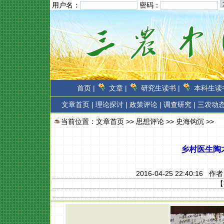
用户名：
密码：
首页 |
文章 |
研究生读书 |
本科生读书
文章首页
|
理论探讨 |
政策评论 |
调查研究 |
三农动态
当前位置：
文章首页
>>
思想评论
>>
史海钩沉
>>
乡村医生陶
2016-04-25 22:40:16 作
【