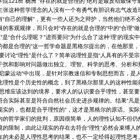
院121班 杨洲 “存在的就是合理的”绝对是最反动最保
主张这种哲学理念的人没有一个有勇气有胆识有志气改造
有“自己的理解”，更有一些人还为之辩护，当然他们绝不
的客观规律，而只会对“存在的就是合理的”中的“合理”
理”是“合什么理呢？”进而要问“为什么合了这种‘理’的现实
在的都是合理的”这一哲学命题是黑格尔提出的，在他那里，
要讨论“理性”是什么了？简单说理性是指“人具有的不受
干扰和影响对问题做出独立、理智、科学的思考、分析和
“启蒙运动”中出现，是针对宗教迷信和专制思想而言，是
此理性是个历史性的概念，到了黑格尔那里人的这种性能
的思维应该达到的境界，要求人的认识要合乎理性，甚至要达
符合实际甚至是符合自然社会历史进步规律的。结果“凡
现实的，也都是合乎理性的”，这才是黑格尔的原话。实
内的哲学家们的批判，原因很简单，人的理性认知不但仍
境的限制，由此让现实的存在去符合“理性”必然会束缚人
在的未必是人理性思考的结果，也不一定经得起理性思考