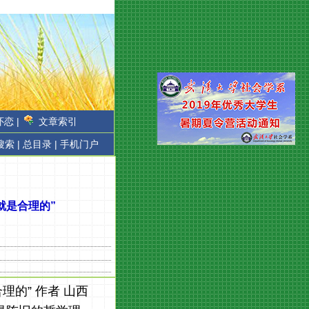
恋 |
文章索引
搜索 |
总目录 |
手机门户
就是合理的”
的” 作者 山西