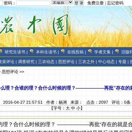
密码：
免费注册
|
忘记密码
研究生读书 |
本科生读书 |
在线投稿 |
学者文集 |
旧版怀
政策评论 |
调查研究 |
三农动态 |
思想评论 |
三农之外 |
中心动态 |
专题 |
>
思想评论
>>
么理？合谁的理？合什么时候的理？——————再批“存在的
2016-04-27 21:57:51 作者：
杨洲
来源：
点击：
2097
评论：
0
条
【字号：
大
中
小
】
理？合什么时候的理？ ——————再批“存在的就是合理