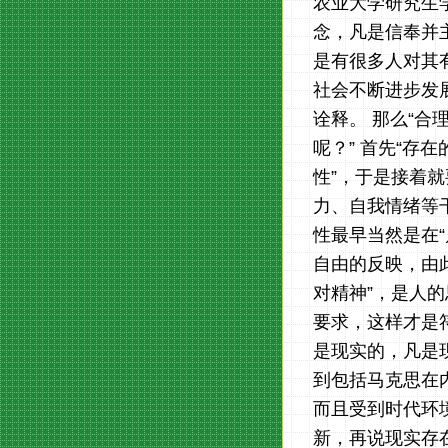
农业大学研究生学
念，凡是信奉并
是有很多人对其
社会不断进步发展
诠释。 那么“合
呢？” 首先“存
性”，于是接着就
力、自我情绪等
性最早当然是在
自由的反映，由
对精神”，是人
要求，这样才是
是现实的，凡是
到包括马克思在
而且受到时代环
新，再说现实存