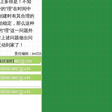
史上多得是！不知
的“理”在时间中
刚创建时有其合理的
治稳定，那么这种
的“理”这一问题外
对上述问题做出问
反动到家了！
责任编辑：
tm211
返回顶部
】