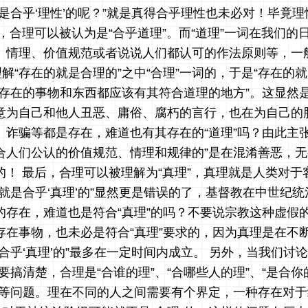
是合乎‘理性’的呢？”就是真得合乎理性也未必对！毕竟
，合理可以被认为是“合乎道理”。而“道理”一词在我们的
、情理、价值规范或者说说人们都认可的作法原则等，一
理解“存在的就是合理的”之中“合理”一词的，于是“存在的
实存在的事物和东西都应该有其符合道理的地方”。这显然
意为自己和他人丑恶、庸俗、腐朽的言行，也在为自己的
、诈骗等都是存在，难道也有其存在的“道理”吗？由此主张
合人们公认的价值规范、情理和规律的”是在混淆善恶，
的！ 最后，合理可以被理解为“真理”，真理就是人类对于
就是合乎‘真理’的”显然更是错误的了，基督教在中世纪
的存在，难道也是符合“真理”的吗？不要说宗教这种虚假
存在事物，也未必是符合“真理”要求的，因为真理是在不
合乎‘真理’的”最多在一定时间内成立。 另外，当我们讨
要搞清楚，合理是“合谁的理”、“合哪些人的理”、“是合
”等问题。理在不同的人之间需要有个界定，一种存在对