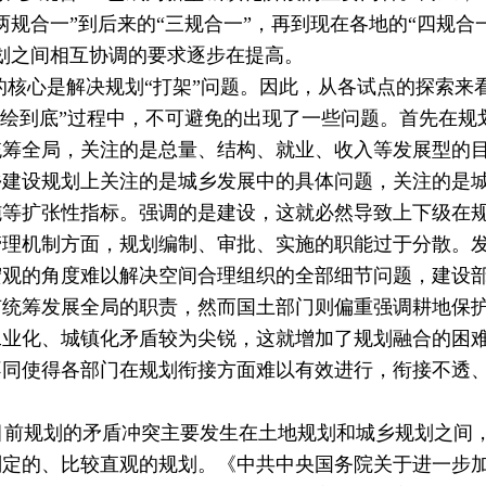
两规合一”到后来的“三规合一”，再到现在各地的“四规合一
划之间相互协调的要求逐步在提高。
核心是解决规划“打架”问题。因此，从各试点的探索来
图绘到底”过程中，不可避免的出现了一些问题。首先在规
统筹全局，关注的是总量、结构、就业、收入等发展型的
乡建设规划上关注的是城乡发展中的具体问题，关注的是
等扩张性指标。强调的是建设，这就必然导致上下级在规
管理机制方面，规划编制、审批、实施的职能过于分散。
宏观的角度难以解决空间合理组织的全部细节问题，建设
有统筹发展全局的职责，然而国土部门则偏重强调耕地保
工业化、城镇化矛盾较为尖锐，这就增加了规划融合的困
不同使得各部门在规划衔接方面难以有效进行，衔接不透
前规划的矛盾冲突主要发生在土地规划和城乡规划之间
划定的、比较直观的规划。《中共中央国务院关于进一步