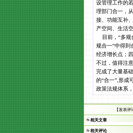
设管理工作的
理部门合一，从
接、功能互补
产空间、生活空
目前，“多规
规合一”中得到
经济增长点；
不过，值得注意
完成了大量基
的“合一”,形
政策法规体系
【
发表评
相关文章
相关评论