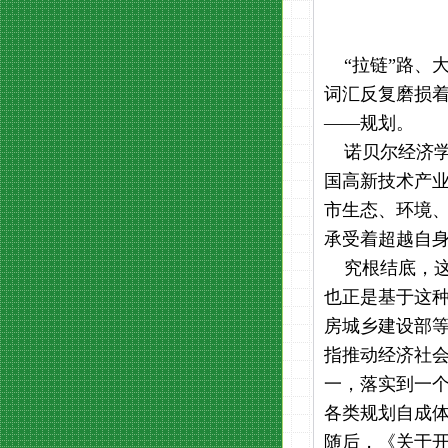
“拉链”路、大
词汇反复磨损
——规划。
诺贝尔经济学
国高新技术产
市生态、环境
承受着超越自
究根结底，这是
也正是基于这种
房城乡建设部等
指推动经济社
一，落实到一
各类规划自成
随后，《关于开