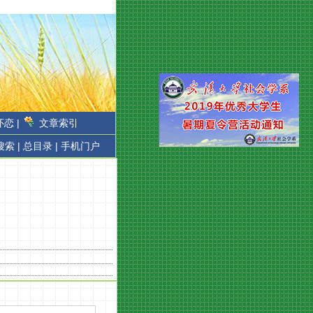
恋 |
文章索引
搜索 |
总目录 |
手机门户
条