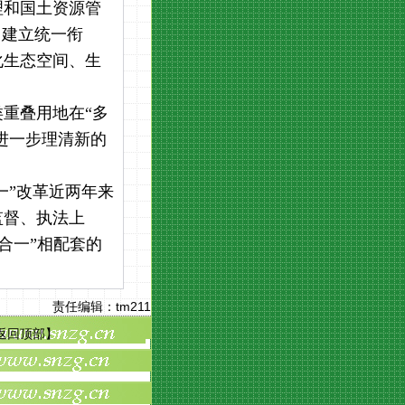
理和国土资源管
，建立统一衔
化生态空间、生
重叠用地在“多
进一步理清新的
一”改革近两年来
监督、执法上
合一”相配套的
责任编辑：
tm211
返回顶部
】