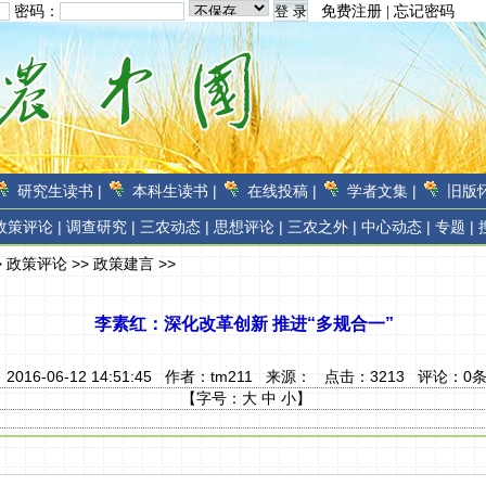
密码：
免费注册
|
忘记密码
研究生读书 |
本科生读书 |
在线投稿 |
学者文集 |
旧版怀
政策评论 |
调查研究 |
三农动态 |
思想评论 |
三农之外 |
中心动态 |
专题 |
>
政策评论
>>
政策建言
>>
李素红：深化改革创新 推进“多规合一”
2016-06-12 14:51:45 作者：
tm211
来源：
点击：
3213
评论：
0
【字号：
大
中
小
】