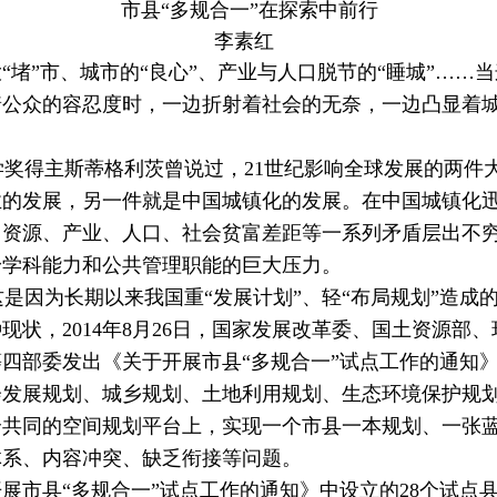
市县“多规合一”在探索中前行
李素红
“堵”市、城市的“良心”、产业与人口脱节的“睡城”……
着公众的容忍度时，一边折射着社会的无奈，一边凸显着
奖得主斯蒂格利茨曾说过，21世纪影响全球发展的两件
业的发展，另一件就是中国城镇化的发展。在中国城镇化
、资源、产业、人口、社会贫富差距等一系列矛盾层出不
身学科能力和公共管理职能的巨大压力。
因为长期以来我国重“发展计划”、轻“布局规划”造成
现状，2014年8月26日，国家发展改革委、国土资源部
四部委发出《关于开展市县“多规合一”试点工作的通知》
会发展规划、城乡规划、土地利用规划、生态环境保护规
个共同的空间规划平台上，实现一个市县一本规划、一张
体系、内容冲突、缺乏衔接等问题。
展市县“多规合一”试点工作的通知》中设立的28个试点