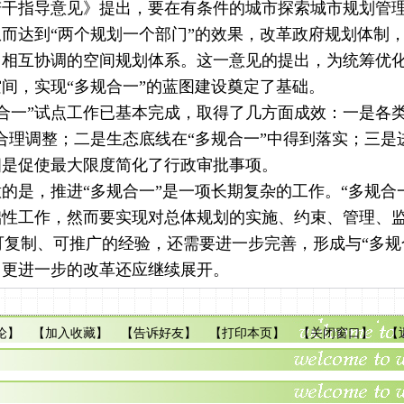
若干指导意见》提出，要在有条件的城市探索城市规划管
而达到“两个规划一个部门”的效果，改革政府规划体制
、相互协调的空间规划体系。这一意见的提出，为统筹优
间，实现“多规合一”的蓝图建设奠定了基础。
合一”试点工作已基本完成，取得了几方面成效：一是各类
合理调整；二是生态底线在“多规合一”中得到落实；三是
四是促使最大限度简化了行政审批事项。
的是，推进“多规合一”是一项长期复杂的工作。“多规合
础性工作，然而要实现对总体规划的实施、约束、管理、
成可复制、可推广的经验，还需要进一步完善，形成与“多规
，更进一步的改革还应继续展开。
论
】 【
加入收藏
】 【
告诉好友
】 【
打印本页
】 【
关闭窗口
】 【