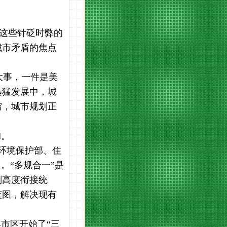
当这些针砭时弊的
城市矛盾的焦点
大事，一件是美
迅猛发展中，城
穷，城市规划正
的。
、环境保护部、住
。“多规合一”是
划高度衔接统
蓝图，解决现有
县市区开始了“三