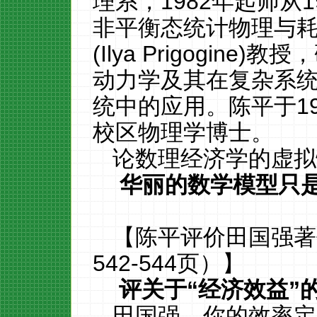
理系，
1982
年起师从
1
非平衡态统计物理与
(Ilya Prigogine)
教授，
动力学及其在复杂系
统中的应用。陈平于
1
校区物理学博士。
论数理经济学的虚拟
华丽的数学模型只
【陈平评价田国强著
542-544
页）】
评关于“经济效益”
田国强，你的效率定