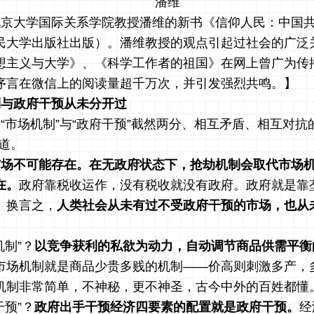
潘维
北京大学国际关系学院教授潘维的新书《信仰人民：中国
民大学出版社出版）。潘维教授的观点引起过社会的广泛
想主义与大学》、《科学工作者的祖国》在网上曾广为传
序言在微信上的阅读量超千万次，并引发强烈共鸣。】
制与政府干预从未分开过
“市场机制”与“政府干预”截然两分、相互矛盾、相互对抗的
道。
市场不可能存在。在无政府状态下，抢劫机制会取代市场
在。
政府靠税收运作，没有税收就没有政府。政府就是靠
。换言之，
人类社会从未有过不受政府干预的市场，也从
机制”？
以竞争获利的私欲为动力，自动调节商品供需平衡
市场机制就是商品少贵多贱的机制——价高则刺激多产，
机制非常简单，不神秘，更不神圣，古今中外的百姓都懂
干预”？
政府出手干预经济四要素的配置就是政府干预。
经