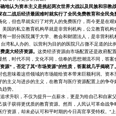
正确地认为资本主义是挑起两次世界大战以及民族和宗教
家在二战后经济最困难时就实行了全民免费教育和全民免
场化，但也早就实行了对穷人的免费医疗，而今更是在艰
。美国的私立教育机构早就是非营利机构，公立教育机构
湾有一部分医院属于大学、教会和财团法人，是非营利机
”。台湾私人办的、以营利为目的的医院只占微不足道的比
耗费庞大经济资源。
这类经济资源由市场配置还是政府配
显然，时代不同，文化不同，信奉的思想潮流不同，答案
会资源”，否定了其“市场资源”的性质，答案就几乎揭晓了
时也意味着这些领域的市场能给资本带来巨额利润。资本
守的主义与进步的主义，在教育与医疗资源配置上的争夺
负趋势。
员追求升职，不仅为提升一点薪水，更是为给自己和自家
己孩子获得更优质的教育资源。然而，人民认可革命战争
医疗资源，却未必认可和平时期的今日高官享受特权。“