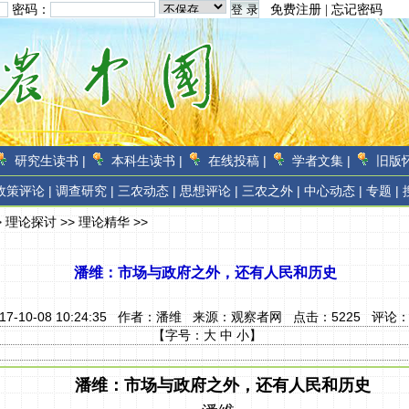
密码：
免费注册
|
忘记密码
研究生读书 |
本科生读书 |
在线投稿 |
学者文集 |
旧版怀
政策评论 |
调查研究 |
三农动态 |
思想评论 |
三农之外 |
中心动态 |
专题 |
>
理论探讨
>>
理论精华
>>
潘维：市场与政府之外，还有人民和历史
17-10-08 10:24:35 作者：
潘维
来源：
观察者网
点击：
5225
评论
【字号：
大
中
小
】
潘维：市场与政府之外，还有人民和历史