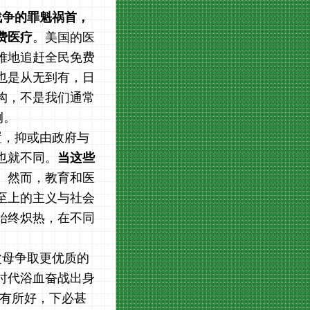
战争的罪魁祸首，
费医疗
。美国的医
难地追赶全民免费
也是从无到有，日
构，不是我们通常
例。
置，抑或由政府与
也就不同。
当这些
。
然而，教育和医
至上的主义与社会
始终炽热，在不同
父母争取更优质的
时代浴血奋战出身
上有所好，下必甚