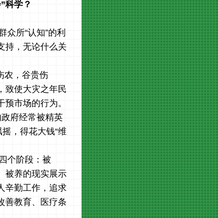
”科学？
群众所“认知”的利
支持，无论什么关
伤农，谷贵伤
，致使大灾之年民
干预市场的行为。
的政府经常被精英
摇，得花大钱“维
为四个阶段：被
。被养的现实展示
人辛勤工作，追求
改善教育、医疗条