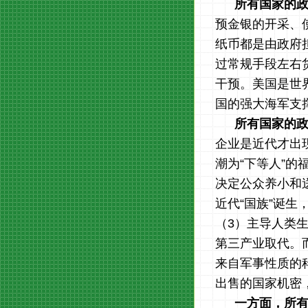
所有国家的
预金银的开采、
纸币都是由政府
过常规手段左右
干预。美国是世
国的强大海军支
所有国家的
企业是近代才出
潮为“下等人”
决定公众养小和
近代“国族”诞
（
3
）主导人类
第三产业取代。
来自军事性质的
出售的国家机密
一方面，所