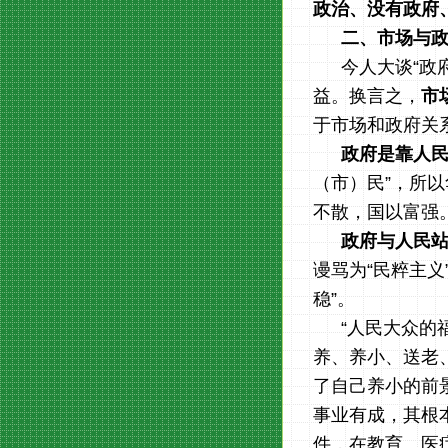
政治、没有政府
二、市场与
今人大谈“政
益。换言之，
市
于市场和政府关
政府是靠人
（市）民”，所
不散，国以富强
政府与人民
谩骂为“民粹主
稳”。
“人民大众的
养、养小、送老
了自己养小的前
事业有成，其根
件，在教育、医