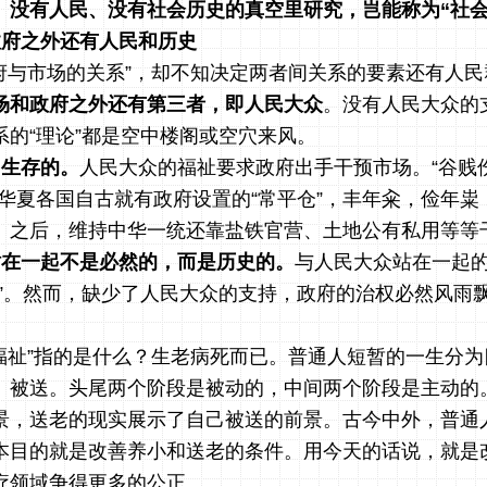
、没有人民、没有社会历史的真空里研究，岂能称为“社会
政府之外还有人民和历史
府与市场的关系”，却不知决定两者间关系的要素还有人民
场和政府之外还有第三者，即人民大众
。没有人民大众的
系的“理论”都是空中楼阁或空穴来风。
民生存的。
人民大众的福祉要求政府出手干预市场。“谷贱
以华夏各国自古就有政府设置的“常平仓”，丰年籴，俭年粜
。之后，维持中华一统还靠盐铁官营、土地公有私用等等
站在一起不是必然的，而是历史的。
与人民大众站在一起
义”。然而，缺少了人民大众的支持，政府的治权必然风雨飘
福祉”指的是什么？生老病死而已。普通人短暂的一生分
、被送。头尾两个阶段是被动的，中间两个阶段是主动的
景，送老的现实展示了自己被送的前景。古今中外，普通
本目的就是改善养小和送老的条件。用今天的话说，就是
疗领域争得更多的公正。