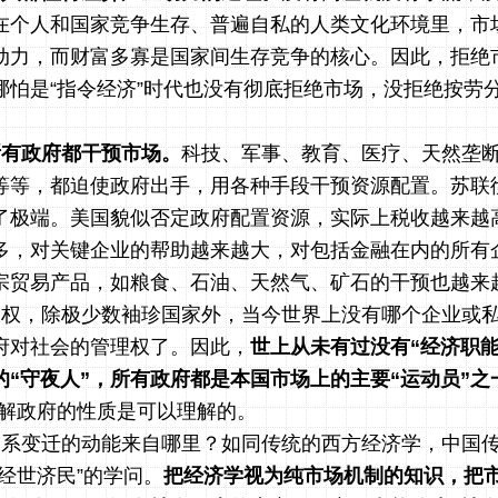
在个人和国家竞争生存、普遍自私的人类文化环境里，市
动力，而财富多寡是国家间生存竞争的核心。因此，拒绝
哪怕是“指令经济”时代也没有彻底拒绝市场，没拒绝按劳
所有政府都干预市场。
科技、军事、教育、医疗、天然垄
等等，都迫使政府出手，用各种手段干预资源配置。苏联
了极端。美国貌似否定政府配置资源，实际上税收越来越
多，对关键企业的帮助越来越大，对包括金融在内的所有
宗贸易产品，如粮食、石油、天然气、矿石的干预也越来
权，除极少数袖珍国家外，当今世界上没有哪个企业或私
府对社会的管理权了。因此，
世上从未有过没有“经济职能
的“守夜人”，所有政府都是本国市场上的主要“运动员”之
了解政府的性质是可以理解的。
关系变迁的动能来自哪里？如同传统的西方经济学，中国
经世济民”的学问。
把经济学视为纯市场机制的知识，把