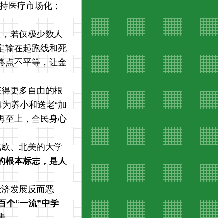
支持医疗市场化；
。
里，若仅极少数人
定输在起跑线和死
终点不平等，让金
获得更多自由的根
为养小和送老“加
再至上，全民身心
北欧、北美的大学
的根本标志，是人
经济发展反而恶
百个“一流”中学
步。