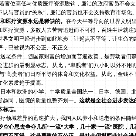
，若官位高低与优质医疗资源脱钩，廉洁的政府官员不会
不认与官员的“关系”，廉洁的官员也不会支持教育市场化
育和医疗资源永远是稀缺的。
在今天平等导向的世界文明
和医疗资源，多数人去苦苦追赶而不可得，百姓生活就注
世界文明已经进步到如此地步，让起点不平等，让生命的
严，已被视为不公正、不正义。
和送老条件，随国家财富的增加而普遍改善，是劳动者们
会进步的最明显标志。从此，“卑贱者”们八小时以外不用再
了与“高贵者”们日渐平等的体育和文化权益。从此，金钱不
文化素质趋于提高。
，日本和欧洲的小学、中学质量全国统一，日本、德国、
渐趋同，医院的质量也整齐划一。
这就是全社会进步发达
本标志。
医疗领域差异的迅速扩大，我国人民养小和送老的条件随
挖空心思去争夺几所“一流”大学，几十家“一流”医院，几
源而不可得。这是严重的不公正，是社会倒退而非社会进