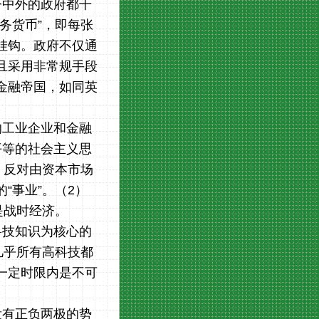
今中外的政府都干
务货币”，即每张
挂钩。政府不仅通
且采用非常规手段
金融帝国，如同英
的工业企业和金融
平等的社会主义思
，反对由资本市场
“事业”。（
2
）
是战时经济。
科技知识为核心的
几乎所有高科技都
一定时限内是不可
没有正负两极的势