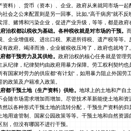
产资料）、货币（资本）、企业。政府从来就同市场一起
为社会之公来配置则是另一回事。比如
,
“高干病房”就不
卖淫、赌博和污染企业，促进产业升级，等等，都是政府
政府治权都以税收为基础。各种税收就是对市场的干预。
税、企业增值税、进出口税、累进所得税、遗产税等等。
没有政府。竭泽而渔，企业被税收压垮了，政府也就垮了
政府都干预劳力及其供给。
政府治权的核心任务就是管理
主从纪律，纪律契约由政府用暴力保障。劳工权利契约也
所有国家对劳力的供应都“有计划”，如用暴力阻止外国劳
育的政策及户籍准入政策。
政府都干预土地（生产资料）供给。
地球上的土地和产自
不会随市场需求增加而增加。尽管技术革新能使土地和资
依然以各种形式干预土地的流转分配，干预生产资料的归
土地用途管制、国家公园政策等等。干预土地和自然资源
区别，但没有哪国不进行干预。