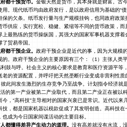
政府都干预货币。
金银天然是货币，其本身就是财富。古
使用。现代纸币均由政府发行，是以政府信用为基础的“债
担保的欠条。纸币发行量与生产规模挂钩，也同政府政策
货币供应，实行宽松、稳健、紧缩等不同的货币政策，而
界上最熟练的货币操纵国，其强大的国家军事机器支撑着
撑了贸易帝国。
政府都干预企业。
政府干预企业是近代的事，因为大规模
现的。政府干预企业的主要原因有三个：（
1
）主张人类
的福利鼓与呼。社会主义的核心要求是教育和医疗资源平等
送老的资源配置，并呼吁把天然垄断行业变成非营利性质的
生，彼此间发生激烈的生存竞争乃至战争。计划指令经济就
生活的第一产业被第二产业取代，而且第二产业正在被以
而今，“高科技”主导相对的国家兴衰已是常识。近代以来
科技，都是国家机器以税款促成了其发明创造。高科技在
，也成为今日国家间谍活动的主要目标。
有人都懂得差异产生动力的道理。
没有高差就没有水流，