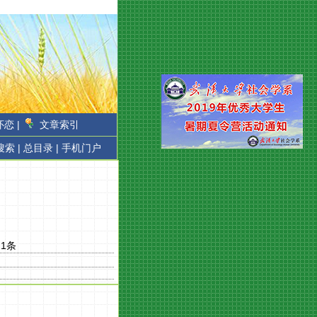
恋 |
文章索引
搜索 |
总目录 |
手机门户
：
1
条