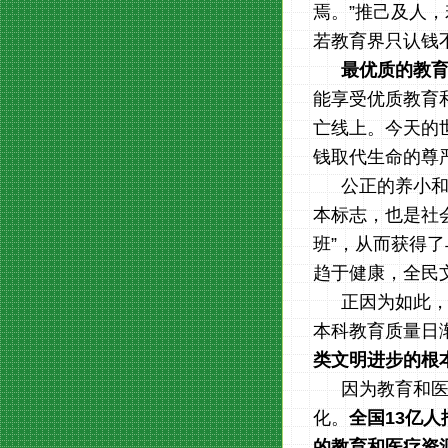
焉。”推己及人
若教育界只认钱
最优质的教
能享受优质教育
亡线上。今天的
钱取代生命的尊
公正的养小
本标志，也是社
班”，从而获得
趋于健康，全民
正因为如此
本科教育质量日
类文明进步的根
因为教育和
化。
全国
13
亿人
的教育和医疗资