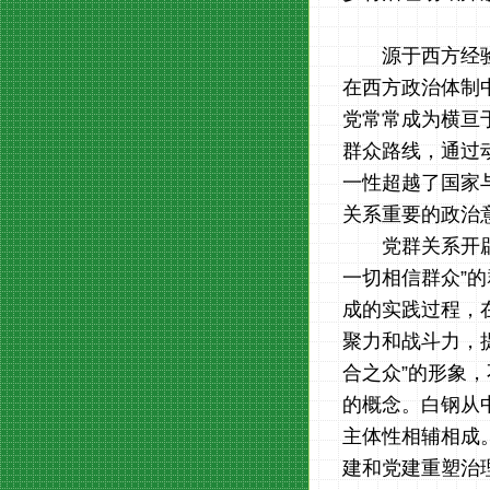
源于西方经
在西方政治体制
党常常成为横亘
群众路线，通过
一性超越了国家
关系重要的政治
党群关系开
一切相信群众”
成的实践过程，
聚力和战斗力，提
合之众”的形象
的概念。白钢从
主体性相辅相成
建和党建重塑治