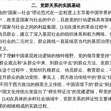
二、党群关系的实践基础
验的“国家—社会”理论范式在一定程度上主导着中国学界
中，政党是国家与社会的中介，且政党的行动逻辑具有策
于国家与社会之间的利益集团。[13]在漫长的革命过程中
动员群众，建立了深入基层社会的组织体系和权力网络。
与社会的二元对立。群众路线一直延续至当代的基层治理
意义。
辟了理解中国基层政治逻辑的独特视野。党的领导要坚持
的群众观点和“从群众中来、到群众中去”的群众方法。党群
在这个过程中，党组织扎根群众、动员群众、教育群众，
升群众的政治觉悟。事实上，西方政治传统中的“群众”往往
，不同于西方政治的精英主义传统，中国语境下的“群众”则
中国文化传统出发提出了“师生辩证法”的党建逻辑，即党
。[14]在具体的乡村社会场域中，党群关系的辩证性主要
理的相辅相成的实践过程。