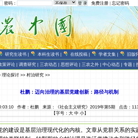
密码：
免费注册
|
忘记密码
研究生读书 |
本科生读书 |
在线投稿 |
学者文集 |
旧版怀
政策评论 |
调查研究 |
三农动态 |
思想评论 |
三农之外 |
中心动态 |
专题 |
>
理论探讨
>>
村治研究
>>
杜鹏：迈向治理的基层党建创新：路径与机制
20:03:10 作者：
杜鹏
来源：
《社会主义研究》2019年第5期
点击：
11
【字号：
大
中
小
】
党的建设是基层治理现代化的内核。文章从党群关系的实