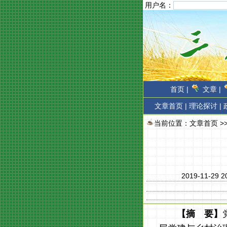
用户名：
首页 |
文章 |
文章首页
|
理论探讨 |
当前位置：
文章首页
>
2019-11-29 
【摘 要】