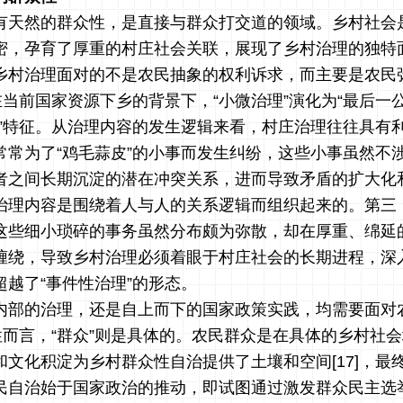
有天然的群众性，是直接与群众打交道的领域。乡村社会
密，孕育了厚重的村庄社会关联，展现了乡村治理的独特
乡村治理面对的不是农民抽象的权利诉求，而主要是农民
]在当前国家资源下乡的背景下，“小微治理”演化为“最后一
人”特征。从治理内容的发生逻辑来看，村庄治理往往具有
常常为了“鸡毛蒜皮”的小事而发生纠纷，这些小事虽然不
者之间长期沉淀的潜在冲突关系，进而导致矛盾的扩大化
治理内容是围绕着人与人的关系逻辑而组织起来的。第三
这些细小琐碎的事务虽然分布颇为弥散，却在厚重、绵延
缠绕，导致乡村治理必须着眼于村庄社会的长期进程，深
越了“事件性治理”的形态。
内部的治理，还是自上而下的国家政策实践，均需要面对
性而言，“群众”则是具体的。农民群众是在具体的乡村社
和文化积淀为乡村群众性自治提供了土壤和空间[17]，最
民自治始于国家政治的推动，即试图通过激发群众民主选