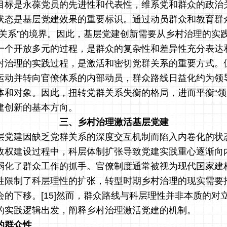
目标是永葆党员的先进性和代表性，维系党和群众的政治
状态是基层党建效果的重要标识。通过动员群众和教育群
水关系”的境界。因此，基层党建创新需要从乡村治理的实
一个开放多元的过程，是群众的复杂性和差异性充分表达
村治理的实践过程，是激活和密切党群关系的重要方式。
运动并转向官僚体系的内部动员，群众路线日益化约为领
和对象。因此，扭转党群关系失衡的格局，进而平衡“领导
建创新的基本方向。
三、乡村治理激活基层党建
层党建因缺乏党群关系的深度交互机制而陷入内卷化的状
政权建设过程中，科层体制扩张导致党建实践重心逐渐向
弱化了群众工作的抓手。官僚制度通常被视为现代国家建
性限制了科层理性的扩张，转型时期乡村治理的现实需要推
会的下移。[15]然而，群众路线与科层理性并非本质的对
的实践逻辑出发，阐释乡村治理激活党建的机制。
的群众性