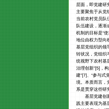
层面，即党建研
主要聚焦于从党
当前农村党员队
队伍建设，逐渐
机制的目标是“
地位由权力型向
基层党组织的领
转状况，党组织
统视野下农村基
治理创新”[5]
建”[7]、“参与
境。本质而言，
系是贯穿这些研
基层党建创
践主要表现为基