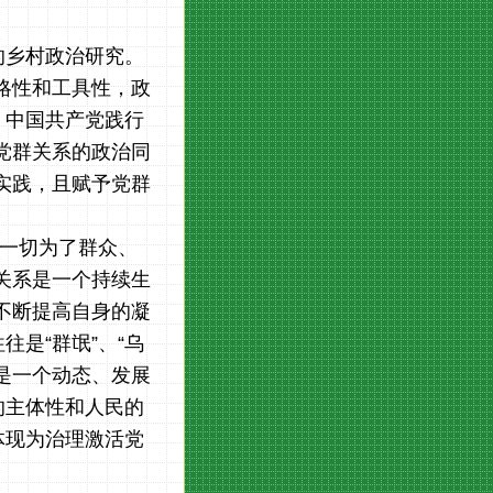
的乡村政治研究。
略性和工具性，政
，中国共产党践行
党群关系的政治同
实践，且赋予党群
“一切为了群众、
关系是一个持续生
不断提高自身的凝
是“群氓”、“乌
是一个动态、发展
的主体性和人民的
体现为治理激活党