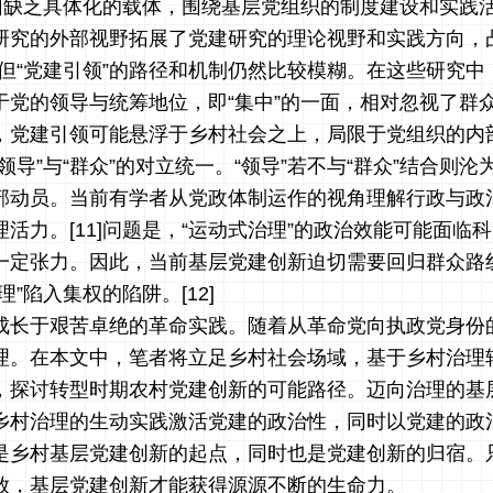
0]因缺乏具体化的载体，围绕基层党组织的制度建设和实践
研究的外部视野拓展了党建研究的理论视野和实践方向，
，但“党建引领”的路径和机制仍然比较模糊。在这些研究中
党的领导与统筹地位，即“集中”的一面，相对忽视了群众
，党建引领可能悬浮于乡村社会之上，局限于党组织的内
领导”与“群众”的对立统一。“领导”若不与“群众”结合则
部动员。当前有学者从党政体制运作的视角理解行政与政
活力。[11]问题是，“运动式治理”的政治效能可能面临
一定张力。因此，当前基层党建创新迫切需要回归群众路
”陷入集权的陷阱。[12]
成长于艰苦卓绝的革命实践。随着从革命党向执政党身份
理。在本文中，笔者将立足乡村社会场域，基于乡村治理
，探讨转型时期农村党建创新的可能路径。迈向治理的基
乡村治理的生动实践激活党建的政治性，同时以党建的政
是乡村基层党建创新的起点，同时也是党建创新的归宿。
放，基层党建创新才能获得源源不断的生命力。